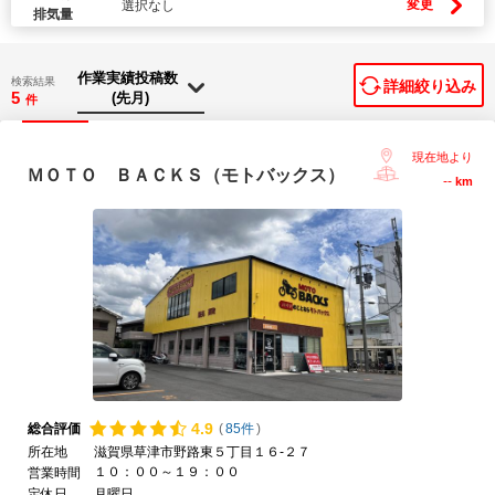
変更
選択なし
排気量
検索結果
詳細絞り込み
5
件
現在地より
ＭＯＴＯ ＢＡＣＫＳ（モトバックス）
--
km
4.
9
総合評価
(
85件
)
所在地
滋賀県草津市野路東５丁目１６-２７
１０：００～１９：００
営業時間
定休日
月曜日