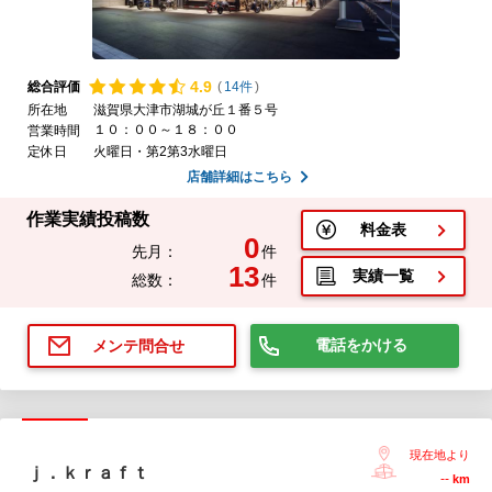
4.
9
総合評価
(
14件
)
所在地
滋賀県大津市湖城が丘１番５号
１０：００～１８：００
営業時間
定休日
火曜日・第2第3水曜日
店舗詳細はこちら
作業実績投稿数
料金表
0
先月：
件
13
実績一覧
総数：
件
電話をかける
メンテ問合せ
現在地より
ｊ．ｋｒａｆｔ
--
km