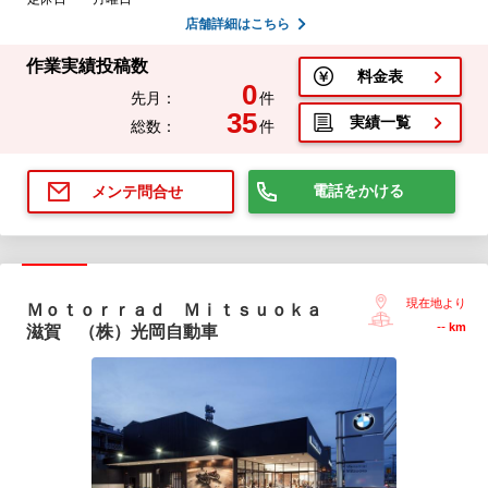
店舗詳細はこちら
作業実績投稿数
料金表
0
先月：
件
35
実績一覧
総数：
件
電話をかける
メンテ問合せ
現在地より
Ｍｏｔｏｒｒａｄ Ｍｉｔｓｕｏｋａ
--
km
滋賀 （株）光岡自動車