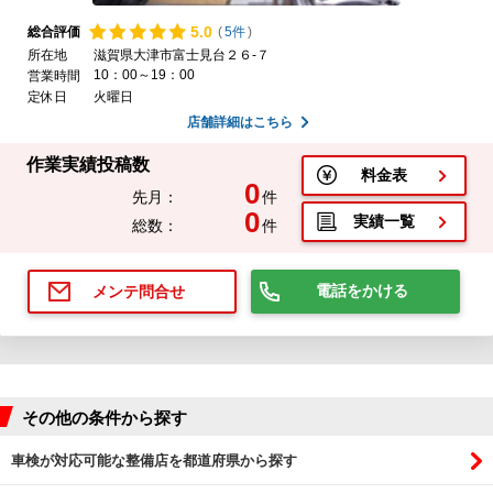
5.
0
総合評価
(
5件
)
所在地
滋賀県大津市富士見台２６-７
10：00～19：00
営業時間
定休日
火曜日
店舗詳細はこちら
作業実績投稿数
料金表
0
先月：
件
0
実績一覧
総数：
件
電話をかける
メンテ問合せ
その他の条件から探す
車検が対応可能な整備店を都道府県から探す