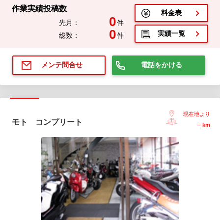
作業実績投稿数
料金表
0
先月：
件
0
実績一覧
総数：
件
電話をかける
メンテ問合せ
現在地より
モト コンプリート
--
km