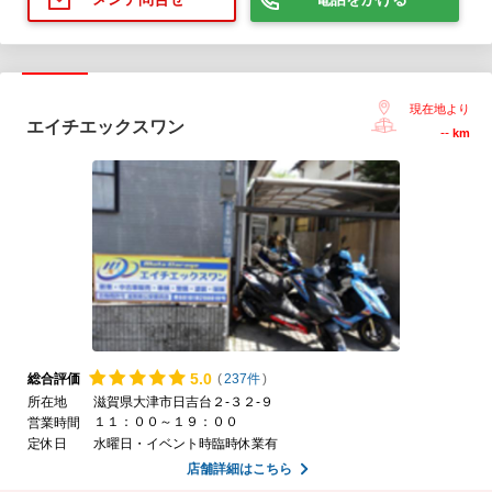
現在地より
エイチエックスワン
--
km
5.
0
総合評価
(
237件
)
所在地
滋賀県大津市日吉台２-３２-９
１１：００～１９：００
営業時間
定休日
水曜日・イベント時臨時休業有
店舗詳細はこちら