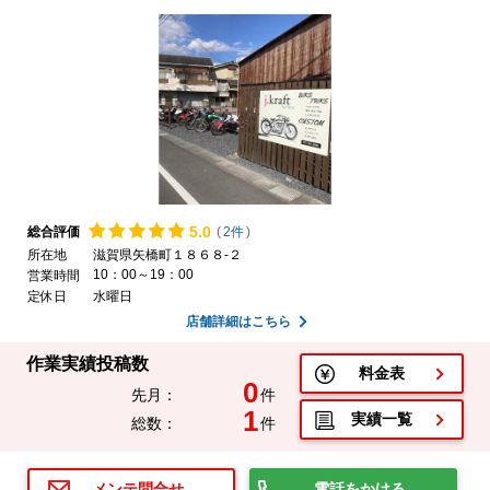
5.
0
総合評価
(
2件
)
所在地
滋賀県矢橋町１８６８-２
10：00～19：00
営業時間
定休日
水曜日
店舗詳細はこちら
作業実績投稿数
料金表
0
先月：
件
1
実績一覧
総数：
件
電話をかける
メンテ問合せ