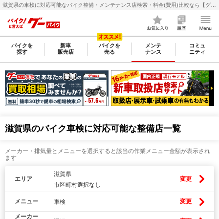
滋賀県の車検に対応可能なバイク整備・メンテナンス店検索・料金(費用)比較なら【グーバイク(GooBike)】
バイクを
新車
バイクを
メンテ
コミュ
探す
販売店
売る
ナンス
ニティ
滋賀県のバイク車検に対応可能な整備店一覧
メーカー・排気量とメニューを選択すると該当の作業メニュー金額が表示され
ます
滋賀県
エリア
変更
市区町村選択なし
メニュー
変更
車検
メーカー