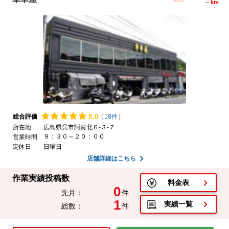
--
km
5.
0
総合評価
(
18件
)
所在地
広島県呉市阿賀北６-３-７
９：３０～２０：００
営業時間
定休日
日曜日
店舗詳細はこちら
作業実績投稿数
料金表
0
先月：
件
1
実績一覧
総数：
件