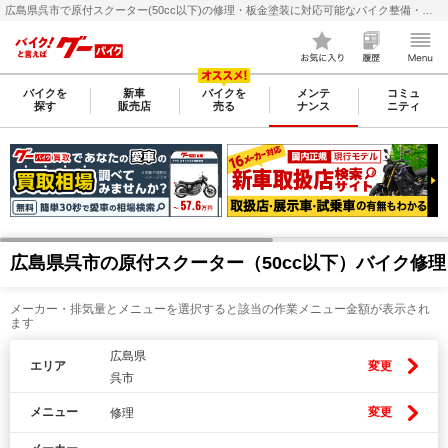
広島県呉市で原付スクーター(50cc以下)の修理・板金塗装に対応可能なバイク整備・メンテナンス店検索・料金(費用)比較なら【グーバイク(GooBike)】
バイクを
新車
バイクを
メンテ
コミュ
探す
販売店
売る
ナンス
ニティ
広島県呉市の原付スクーター（50cc以下）バイク修
メーカー・排気量とメニューを選択すると該当の作業メニュー金額が表示され
ます
広島県
エリア
変更
呉市
メニュー
変更
修理