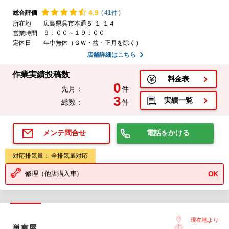
4.
9
総合評価
(
41件
)
所在地
広島県呉市本通５-１-１４
９：００～１９：００
営業時間
定休日
年中無休（ＧＷ・盆・正月を除く）
店舗詳細はこちら
作業実績投稿数
料金表
0
先月：
件
3
実績一覧
総数：
件
電話をかける
メンテ問合せ
対応排気量： 全排気量対応
修理（他店購入車）
OK
現在地より
単車屋