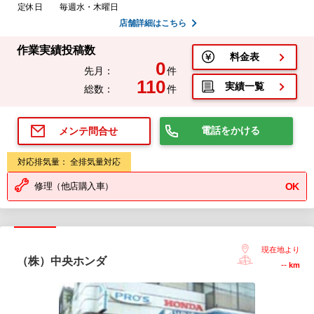
定休日
毎週水・木曜日
店舗詳細はこちら
作業実績投稿数
料金表
0
先月：
件
110
実績一覧
総数：
件
電話をかける
メンテ問合せ
対応排気量： 全排気量対応
修理（他店購入車）
OK
現在地より
（株）中央ホンダ
--
km