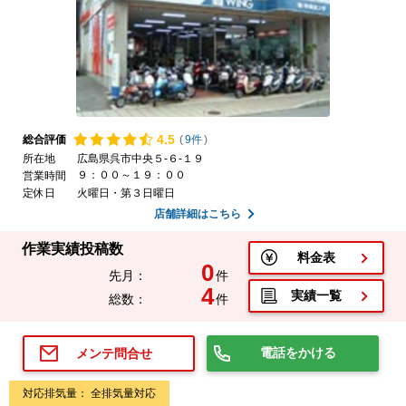
4.
5
総合評価
(
9件
)
所在地
広島県呉市中央５-６-１９
９：００～１９：００
営業時間
定休日
火曜日・第３日曜日
店舗詳細はこちら
作業実績投稿数
料金表
0
先月：
件
4
実績一覧
総数：
件
電話をかける
メンテ問合せ
対応排気量： 全排気量対応