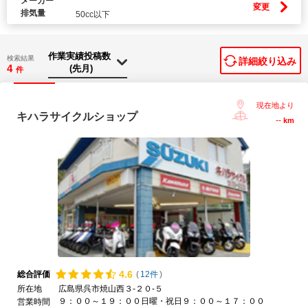
メーカー
変更
排気量
50cc以下
検索結果
詳細絞り込み
4
件
現在地より
キハラサイクルショップ
--
km
4.
6
総合評価
(
12件
)
所在地
広島県呉市焼山西３-２０-５
９：００～１９：００日曜・祝日９：００～１７：００
営業時間