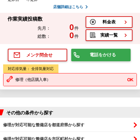
店舗詳細はこちら
作業実績投稿数
料金表
0
先月：
件
0
実績一覧
総数：
件
電話をかける
メンテ問合せ
対応排気量： 全排気量対応
修理（他店購入車）
OK
その他の条件から探す
修理が対応可能な整備店を都道府県から探す
修理が対応可能な整備店を市区町村から探す