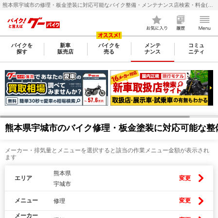
熊本県宇城市の修理・板金塗装に対応可能なバイク整備・メンテナンス店検索・料金(費用)比較なら【グーバイク(GooBike)】
バイクを
新車
バイクを
メンテ
コミュ
探す
販売店
売る
ナンス
ニティ
熊本県宇城市のバイク修理・板金塗装に対応可能な整
メーカー・排気量とメニューを選択すると該当の作業メニュー金額が表示され
ます
熊本県
エリア
変更
宇城市
メニュー
変更
修理
メーカー