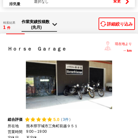
変更
選択なし
排気量
検索結果
詳細絞り込み
1
件
現在地より
Ｈｏｒｓｅ Ｇａｒａｇｅ
--
km
5.
0
総合評価
(
3件
)
所在地
熊本県宇城市三角町前越９５１
9:00～19:00
営業時間
定休日
不定休