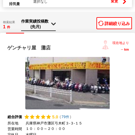
変更
選択なし
排気量
検索結果
詳細絞り込み
1
件
現在地より
ゲンチャリ屋 灘店
--
km
5.
0
総合評価
(
79件
)
所在地
兵庫県神戸市灘区弓木町３-３-１５
１０：００～２０：００
営業時間
定休日
水曜日