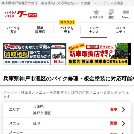
兵庫県神戸市灘区の修理・板金塗装に対応可能なバイク整備・メンテナンス店検索・料金(費用)比較なら【グーバイク(GooBike)】
バイクを
新車
バイクを
メンテ
コミュ
探す
販売店
売る
ナンス
ニティ
兵庫県神戸市灘区のバイク修理・板金塗装に対応可能
メーカー・排気量とメニューを選択すると該当の作業メニュー金額が表示され
ます
兵庫県
エリア
変更
神戸市灘区
メニュー
変更
修理
メーカー