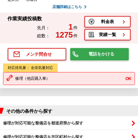
店舗詳細はこちら
作業実績投稿数
料金表
1
先月：
件
1275
実績一覧
総数：
件
電話をかける
メンテ問合せ
対応排気量： 全排気量対応
修理（他店購入車）
OK
その他の条件から探す
修理が対応可能な整備店を都道府県から探す
修理が対応可能な整備店を市区町村から探す