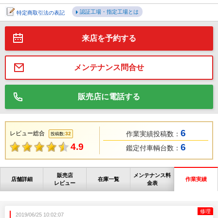
認証工場・指定工場とは
特定商取引法の表記
来店を予約する
メンテナンス問合せ
販売店に電話する
6
レビュー総合
作業実績投稿数：
32
投稿数:
4.9
6
鑑定付車輌台数：
販売店
メンテナンス料
店舗詳細
在庫一覧
作業実績
レビュー
金表
修理
2019/06/25 10:02:07