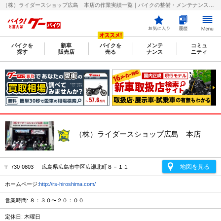
（株）ライダースショップ広島 本店の作業実績一覧｜バイクの整備・メンテナンス・修理店を探すなら【グーバイク(GooBike)】
バイクを
新車
バイクを
メンテ
コミュ
探す
販売店
売る
ナンス
ニティ
（株）ライダースショップ広島 本店
地図を見る
〒 730-0803 広島県広島市中区広瀬北町８－１１
ホームページ:
http://rs-hiroshima.com/
営業時間: ８：３０〜２０：００
定休日: 木曜日