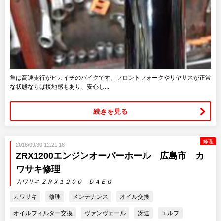
隼は高速走行がピカイチのバイクです。フロントフォークやリヤサスが正常
な状態ならば接地感もあり、安心し...
続きを見る
修理
2018/09/30 12:21:18
ZRX1200エンジンオーバーホール 広島市 カ
ワサキ修理
カワサキ ＺＲＸ１２００ ＤＡＥＧ
カワサキ
修理
メンテナンス
オイル交換
オイルフィルター交換
ヴァンヴェール
冴速
エルフ