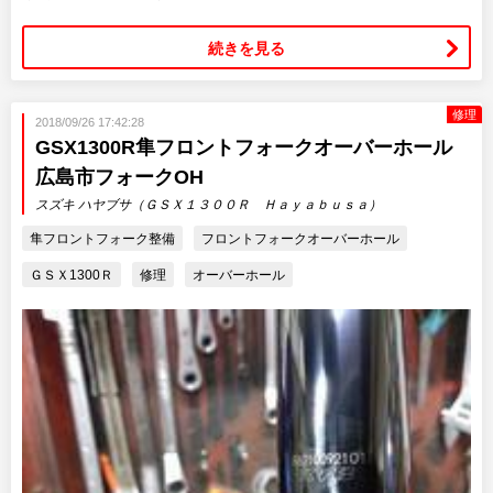
続きを見る
修理
2018/09/26 17:42:28
GSX1300R隼フロントフォークオーバーホール
広島市フォークOH
スズキ ハヤブサ（ＧＳＸ１３００Ｒ Ｈａｙａｂｕｓａ）
隼フロントフォーク整備
フロントフォークオーバーホール
ＧＳＸ1300Ｒ
修理
オーバーホール