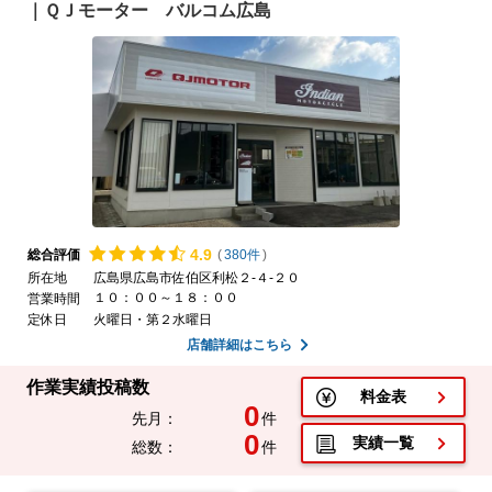
｜ＱＪモーター バルコム広島
4.
9
総合評価
(
380件
)
所在地
広島県広島市佐伯区利松２-４-２０
１０：００～１８：００
営業時間
定休日
火曜日・第２水曜日
店舗詳細はこちら
作業実績投稿数
料金表
0
先月：
件
0
実績一覧
総数：
件