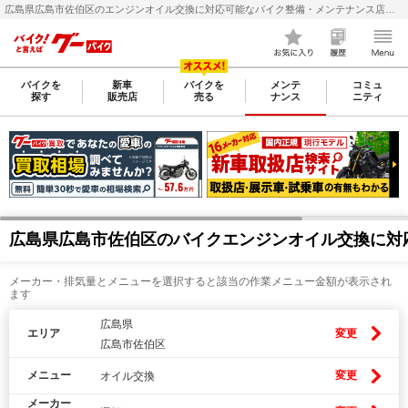
広島県広島市佐伯区のエンジンオイル交換に対応可能なバイク整備・メンテナンス店検索・料金(費用)比較なら【グーバイク(GooBike)】
バイクを
新車
バイクを
メンテ
コミュ
探す
販売店
売る
ナンス
ニティ
広島県広島市佐伯区のバイクエンジンオイル交換に対
メーカー・排気量とメニューを選択すると該当の作業メニュー金額が表示され
ます
広島県
エリア
変更
広島市佐伯区
メニュー
変更
オイル交換
メーカー