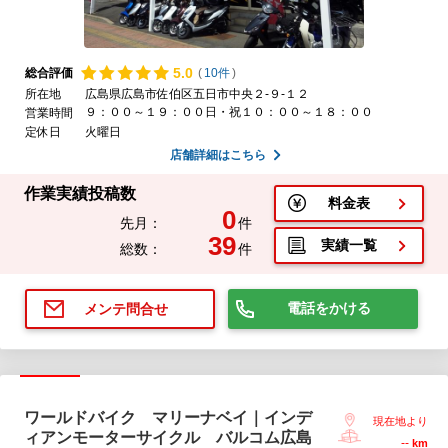
5.
0
総合評価
(
10件
)
所在地
広島県広島市佐伯区五日市中央２-９-１２
９：００～１９：００日・祝１０：００～１８：００
営業時間
定休日
火曜日
店舗詳細はこちら
作業実績投稿数
料金表
0
先月：
件
39
実績一覧
総数：
件
電話をかける
メンテ問合せ
ワールドバイク マリーナベイ｜インデ
現在地より
ィアンモーターサイクル バルコム広島
--
km