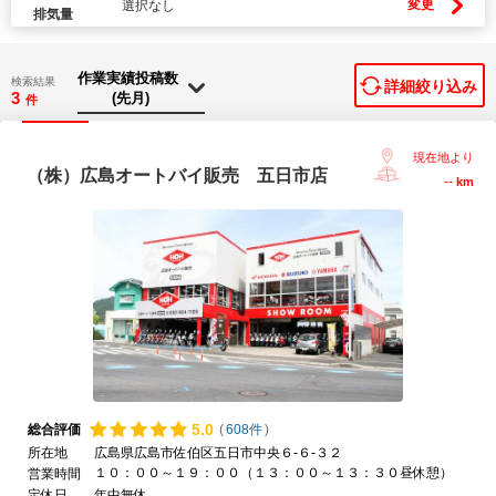
変更
選択なし
排気量
検索結果
詳細絞り込み
3
件
現在地より
（株）広島オートバイ販売 五日市店
--
km
5.
0
総合評価
(
608件
)
所在地
広島県広島市佐伯区五日市中央６-６-３２
１０：００～１９：００（１３：００～１３：３０昼休憩）
営業時間
定休日
年中無休