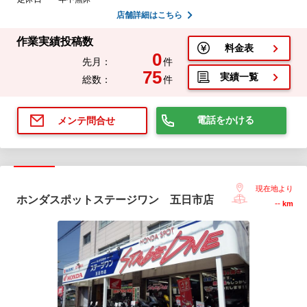
店舗詳細はこちら
作業実績投稿数
料金表
0
先月：
件
75
実績一覧
総数：
件
電話をかける
メンテ問合せ
現在地より
ホンダスポットステージワン 五日市店
--
km