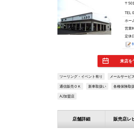
〒50
TEL 
ホー
営業
定休
来店を
ツーリング・イベント有り
メールサービ
通信販売ＯＫ
新車取扱い
各種保険取
AJ加盟店
店舗詳細
販売店レ