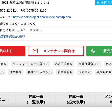
1-3911 岐阜県関市肥田瀬３１２０-１
地図を
0575-22-9114 FAX 0575-29-8166
ムページ：
https://ridersprojectlabo.wixsite.com/rplabo
時間: ９：３０～１８：００
日: 毎週月曜日、第１・３火曜日
特定商取引法の表記
予約する
メンテナンス問合せ
販売
ス有り
クレジット・ローン取扱い
認証工場有り
盗難保険取扱い
カス
扱い
注文販売
各種パーツ取扱い
駐車場有り
屋内展示
買取りＯＫ
在庫一覧
在庫一覧
メ
ビュー
（一覧表示）
（拡大表示）