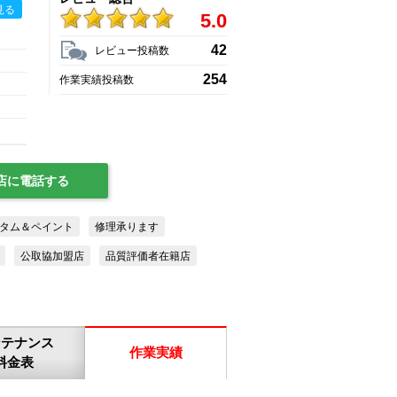
見る
5.0
42
レビュー投稿数
254
作業実績投稿数
店に電話する
タム＆ペイント
修理承ります
公取協加盟店
品質評価者在籍店
ンテナンス
作業実績
料金表