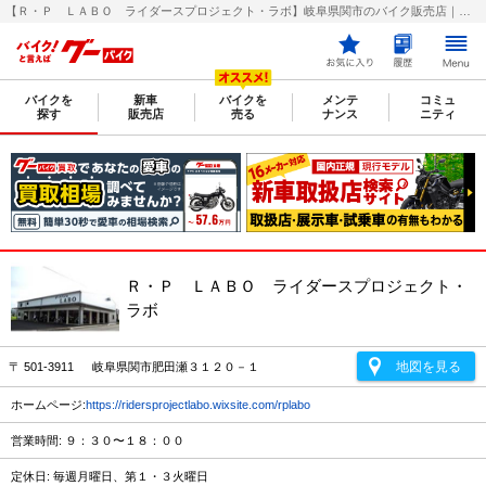
【Ｒ・Ｐ ＬＡＢＯ ライダースプロジェクト・ラボ】岐阜県関市のバイク販売店｜新車・中古バイクなら【グーバイク(GooBike)】
バイクを
新車
バイクを
メンテ
コミュ
探す
販売店
売る
ナンス
ニティ
Ｒ・Ｐ ＬＡＢＯ ライダースプロジェクト・
ラボ
地図を見る
〒 501-3911 岐阜県関市肥田瀬３１２０－１
ホームページ:
https://ridersprojectlabo.wixsite.com/rplabo
営業時間: ９：３０〜１８：００
定休日: 毎週月曜日、第１・３火曜日