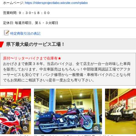
ホームページ:
https://ridersprojectlabo.wixsite.com/rplabo
営業時間: ９：３０~１８：００
定休日: 毎週月曜日、第１・３火曜日
特定商取引法の表記
県下最大級のサービス工場！
原付〜リッターバイクまで在庫有★
おかげさまで創業３８年。当店のバイクは、全て店主が一台一台吟味した車両
を販売しております。中古車販売はもちろんっ！中部陸運局認証工場でアフタ
ーサービスも安心です！パンク修理から一般整備・車検等バイクのことなら何
でもお気軽にご相談下さい♪是非一度お立ち寄り下さい。