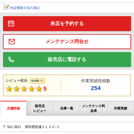
特定商取引法の表記
来店を予約する
メンテナンス問合せ
販売店に電話する
レビュー総合
作業実績投稿数
42
投稿数:
254
5
販売店
メンテナンス料
店舗詳細
在庫一覧
作業実績
レビュー
金表
〒 501-3911 関市肥田瀬３１２０−１