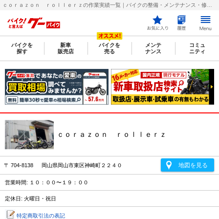
ｃｏｒａｚｏｎ ｒｏｌｌｅｒｚの作業実績一覧｜バイクの整備・メンテナンス・修理店を探すなら【グーバイク(GooBike)】
バイクを
新車
バイクを
メンテ
コミュ
探す
販売店
売る
ナンス
ニティ
ｃｏｒａｚｏｎ ｒｏｌｌｅｒｚ
地図を見る
〒 704-8138 岡山県岡山市東区神崎町２２４０
営業時間: １０：００〜１９：００
定休日: 火曜日・祝日
特定商取引法の表記