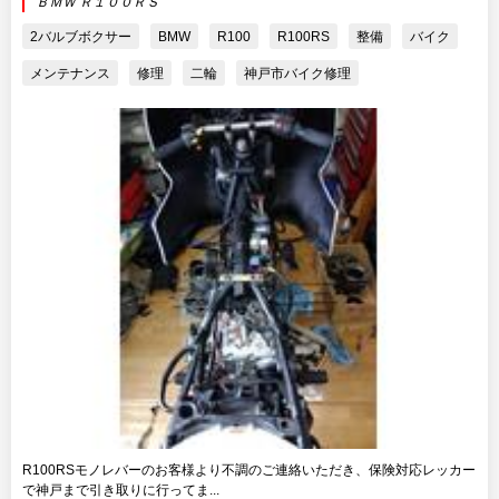
ＢＭＷ Ｒ１００ＲＳ
2バルブボクサー
BMW
R100
R100RS
整備
バイク
メンテナンス
修理
二輪
神戸市バイク修理
R100RSモノレバーのお客様より不調のご連絡いただき、保険対応レッカー
で神戸まで引き取りに行ってま...