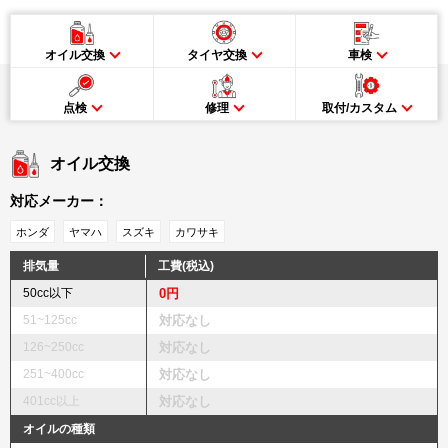
オイル交換
タイヤ交換
車検
点検
修理
取付/カスタム
オイル交換
対応メーカー：
ホンダ
ヤマハ
スズキ
カワサキ
排気量
工費(税込)
50cc以下
0円
51~125cc
対応なし
126~250cc
対応なし
251~400cc
対応なし
401cc以上
対応なし
オイルの種類