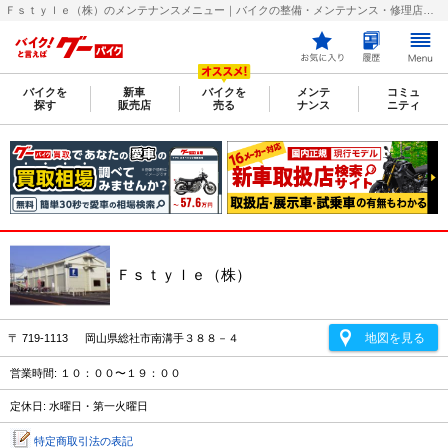
Ｆｓｔｙｌｅ（株）のメンテナンスメニュー｜バイクの整備・メンテナンス・修理店を探すなら【グーバイク(GooBike)】
バイクを
新車
バイクを
メンテ
コミュ
探す
販売店
売る
ナンス
ニティ
Ｆｓｔｙｌｅ（株）
地図を見る
〒 719-1113 岡山県総社市南溝手３８８－４
営業時間: １０：００〜１９：００
定休日: 水曜日・第一火曜日
特定商取引法の表記