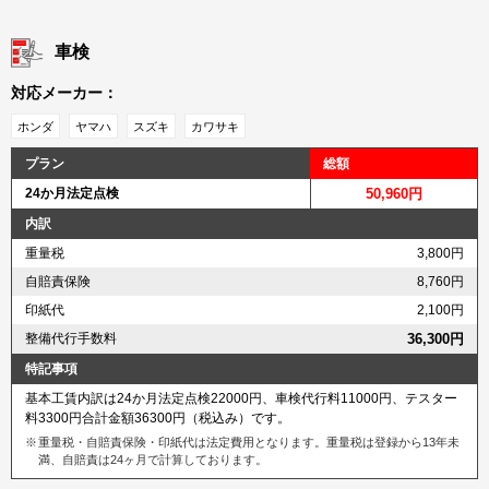
車検
対応メーカー：
ホンダ
ヤマハ
スズキ
カワサキ
プラン
総額
24か月法定点検
50,960円
内訳
重量税
3,800円
自賠責保険
8,760円
印紙代
2,100円
整備代行手数料
36,300円
特記事項
基本工賃内訳は24か月法定点検22000円、車検代行料11000円、テスター
料3300円合計金額36300円（税込み）です。
重量税・自賠責保険・印紙代は法定費用となります。重量税は登録から13年未
満、自賠責は24ヶ月で計算しております。