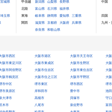
宮城県
甲信越
新潟県
山梨県
長野県
中国
北陸
富山県
石川県
福井県
埼玉県
東海
岐阜県
静岡県
愛知県
三重県
四国
県
関西
滋賀県
京都府
大阪府
兵庫県
九州・
奈良県
和歌山県
大阪市西区
大阪市港区
大阪市天王寺区
大阪
大阪市東淀川区
大阪市東成区
大阪市生野区
大阪
大阪市阿倍野区
大阪市住吉区
大阪市東住吉区
大阪
大阪市鶴見区
大阪市住之江区
大阪市平野区
大阪
堺市中区
堺市東区
堺市西区
堺市
堺市美原区
岸和田市
豊中市
池田
泉大津市
高槻市
貝塚市
守口
茨木市
八尾市
泉佐野市
富田
河内長野市
松原市
大東市
和泉