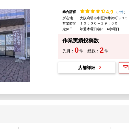
4.
9
総合評価
(
7件
)
所在地
大阪府堺市中区深井沢町３３５
１０：００～１９：００
営業時間
定休日
毎週木曜日/第3・4水曜日
作業実績投稿数
0
2
先月：
件
総数：
件
店舗詳細