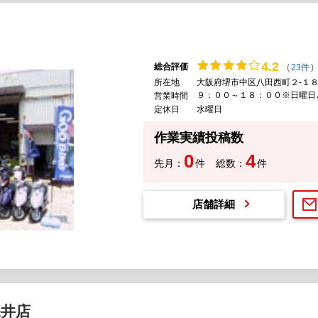
4.
2
総合評価
(
23件
)
所在地
大阪府堺市中区八田西町２-１８
９：００～１８：００※日曜日
営業時間
定休日
水曜日
作業実績投稿数
0
4
先月：
件
総数：
件
店舗詳細
深井店