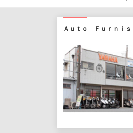
Ａｕｔｏ Ｆｕｒｎｉｓ