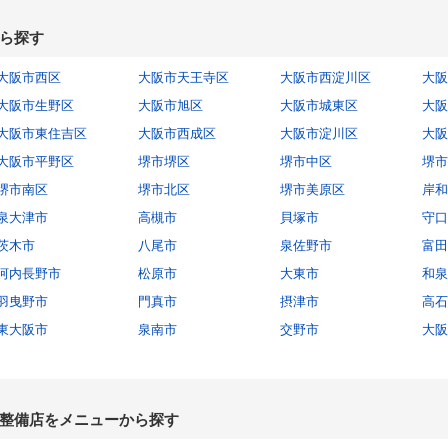
ら探す
大阪市西区
大阪市天王寺区
大阪市西淀川区
大阪
大阪市生野区
大阪市旭区
大阪市城東区
大阪
大阪市東住吉区
大阪市西成区
大阪市淀川区
大阪
大阪市平野区
堺市堺区
堺市中区
堺市
堺市南区
堺市北区
堺市美原区
岸和
泉大津市
高槻市
貝塚市
守口
茨木市
八尾市
泉佐野市
富田
河内長野市
松原市
大東市
和泉
羽曳野市
門真市
摂津市
高石
東大阪市
泉南市
交野市
大阪
整備店をメニューから探す