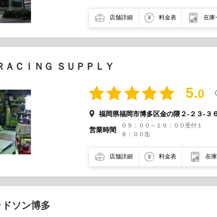
店舗詳細
料金表
在庫
ＲＡＣＩＮＧ ＳＵＰＰＬＹ
5.
0
福岡県福岡市博多区金の隈２-２３-３
０９：００～１９：００受付１
営業時間
８：００迄
店舗詳細
料金表
在庫
ッドソン博多