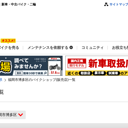
｜新車・中古バイク・二輪
サイトマッ
バイクを売る
メンテナンスを依頼する
コミュニティ
お役立ち
県
福岡市博多区のバイクショップ(販売店)一覧
覧
岡市博多区