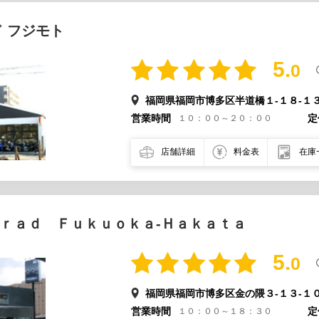
 フジモト
5.
0
福岡県福岡市博多区半道橋１-１８-１
営業時間
定
１０：００～２０：００
店舗詳細
料金表
在庫
ｒａｄ Ｆｕｋｕｏｋａ-Ｈａｋａｔａ
5.
0
福岡県福岡市博多区金の隈３-１３-１
営業時間
定
１０：００～１８：３０