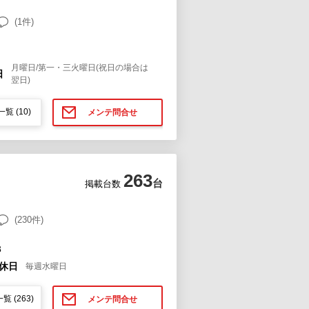
(1件)
月曜日/第一・三火曜日(祝日の場合は
日
翌日)
一覧
(10)
メンテ問合せ
263
台
掲載台数
(230件)
３
休日
毎週水曜日
一覧
(263)
メンテ問合せ