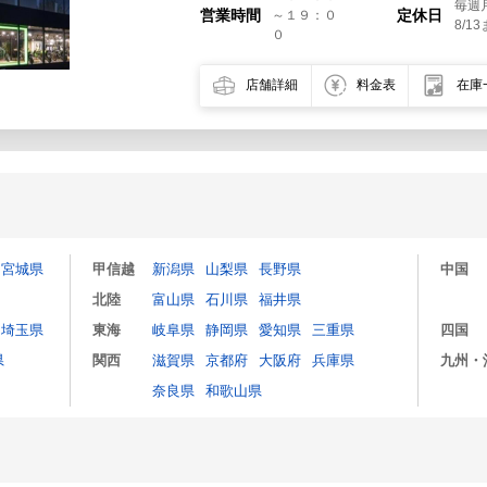
毎週
営業時間
定休日
～１９：０
8/
０
店舗詳細
料金表
在庫
宮城県
甲信越
新潟県
山梨県
長野県
中国
北陸
富山県
石川県
福井県
埼玉県
東海
岐阜県
静岡県
愛知県
三重県
四国
県
関西
滋賀県
京都府
大阪府
兵庫県
九州・
奈良県
和歌山県