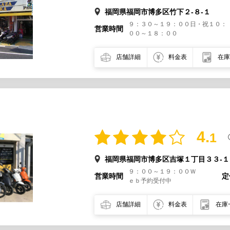
福岡県福岡市博多区竹下２-８-１
９：３０～１９：００日・祝１０：
営業時間
００～１８：００
店舗詳細
料金表
在庫
4.
1
福岡県福岡市博多区吉塚１丁目３３-
９：００～１９：００Ｗ
営業時間
定
ｅｂ予約受付中
店舗詳細
料金表
在庫