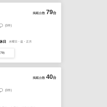
79
台
掲載台数
(0件)
休日
水曜日・盆・正月
(79)
40
台
掲載台数
(0件)