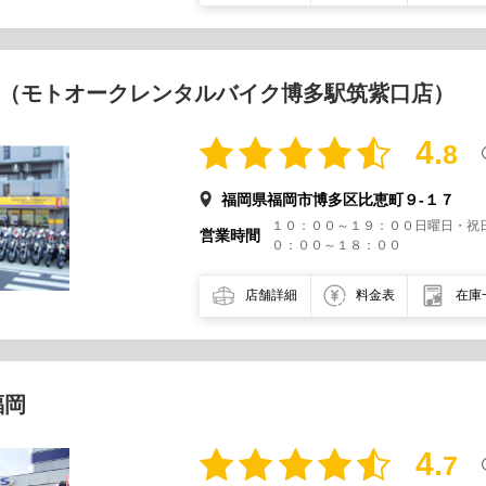
（モトオークレンタルバイク博多駅筑紫口店）
4.
8
福岡県福岡市博多区比恵町９-１７
１０：００～１９：００日曜日・祝
営業時間
０：００～１８：００
店舗詳細
料金表
在庫
福岡
4.
7