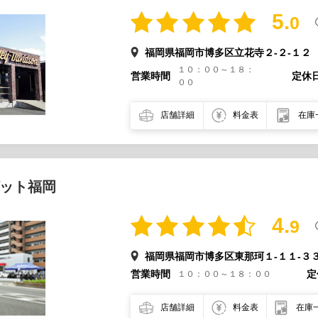
5.
0
福岡県福岡市博多区立花寺２-２-１２
１０：００～１８：
営業時間
定休
００
店舗詳細
料金表
在庫
ット福岡
4.
9
福岡県福岡市博多区東那珂１-１１-３
営業時間
定
１０：００～１８：００
店舗詳細
料金表
在庫