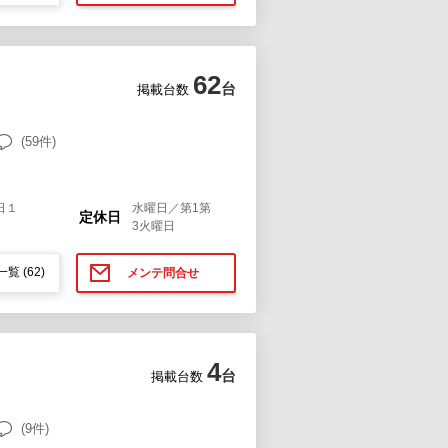
62
台
掲載台数
(59件)
日１
水曜日／第1第
定休日
3火曜日
一覧
(62)
メンテ問合せ
4
台
掲載台数
(9件)