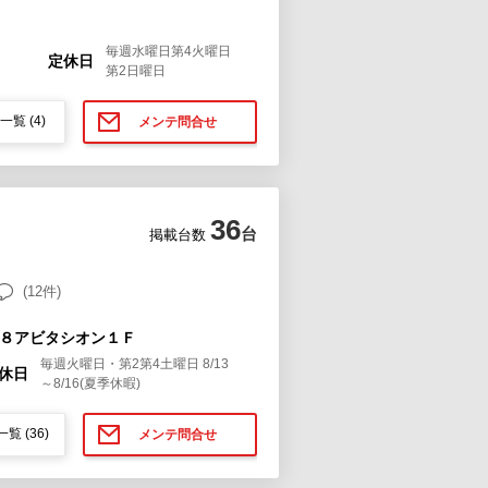
毎週水曜日第4火曜日
定休日
第2日曜日
一覧
(4)
メンテ問合せ
36
台
掲載台数
(12件)
１８アビタシオン１Ｆ
毎週火曜日・第2第4土曜日 8/13
休日
～8/16(夏季休暇)
一覧
(36)
メンテ問合せ