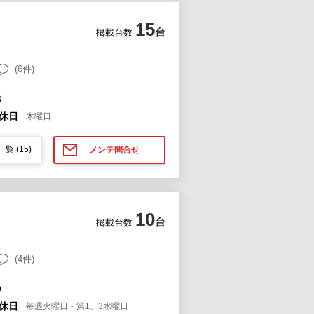
15
台
掲載台数
(6件)
３
休日
木曜日
一覧
(15)
メンテ問合せ
10
台
掲載台数
(4件)
０
休日
毎週火曜日・第1、3水曜日