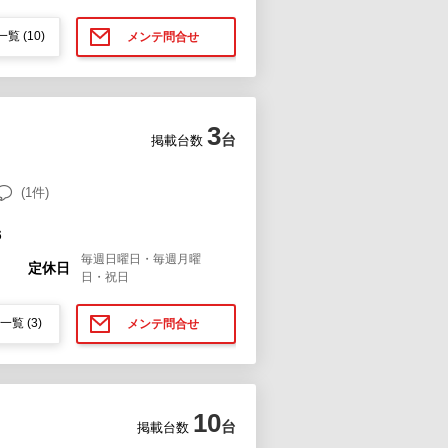
一覧
(10)
メンテ問合せ
3
台
掲載台数
(1件)
６
毎週日曜日・毎週月曜
定休日
日・祝日
一覧
(3)
メンテ問合せ
10
台
掲載台数