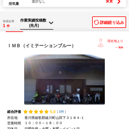
変更
選択なし
排気量
検索結果
詳細絞り込み
1
件
現在地より
ＩＭＢ（イミテーションブルー）
--
km
5.
0
総合評価
(
3件
)
所在地
香川県綾歌郡綾川町山田下３１８４-１
１０；００～１８；００
営業時間
定休日
日曜午後・火曜・木曜・イベント日