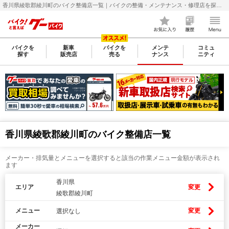
香川県綾歌郡綾川町のバイク整備店一覧｜バイクの整備・メンテナンス・修理店を探すなら【グーバイク(GooBike)】
バイクを
新車
バイクを
メンテ
コミュ
探す
販売店
売る
ナンス
ニティ
香川県綾歌郡綾川町のバイク整備店一覧
メーカー・排気量とメニューを選択すると該当の作業メニュー金額が表示され
ます
香川県
エリア
変更
綾歌郡綾川町
メニュー
変更
選択なし
メーカー