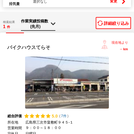
変更
選択なし
排気量
検索結果
詳細絞り込み
1
件
現在地より
バイクハウスてらそ
--
km
5.
0
総合評価
(
7件
)
所在地
広島県三次市畠敷町９４５-１
９：００～１８：００
営業時間
定休日
日曜日