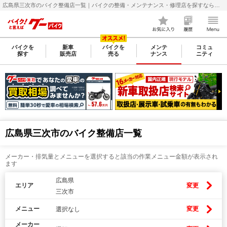
広島県三次市のバイク整備店一覧｜バイクの整備・メンテナンス・修理店を探すなら【グーバイク(GooBike)】
バイクを
新車
バイクを
メンテ
コミュ
探す
販売店
売る
ナンス
ニティ
広島県三次市のバイク整備店一覧
メーカー・排気量とメニューを選択すると該当の作業メニュー金額が表示され
ます
広島県
エリア
変更
三次市
メニュー
変更
選択なし
メーカー