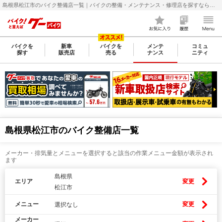
島根県松江市のバイク整備店一覧｜バイクの整備・メンテナンス・修理店を探すなら【グーバイク(GooBike)】
バイクを
新車
バイクを
メンテ
コミュ
探す
販売店
売る
ナンス
ニティ
島根県松江市のバイク整備店一覧
メーカー・排気量とメニューを選択すると該当の作業メニュー金額が表示され
ます
島根県
エリア
変更
松江市
メニュー
変更
選択なし
メーカー