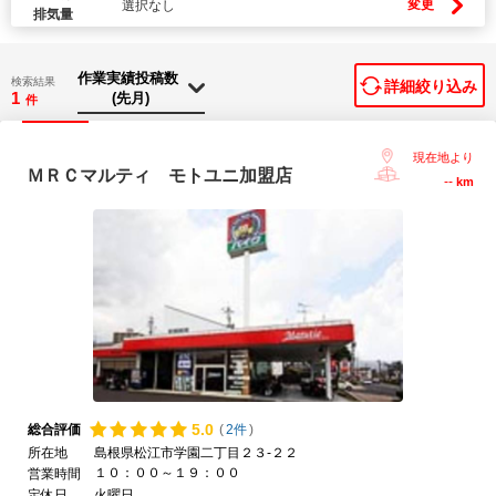
変更
選択なし
排気量
検索結果
詳細絞り込み
1
件
現在地より
ＭＲＣマルティ モトユニ加盟店
--
km
5.
0
総合評価
(
2件
)
所在地
島根県松江市学園二丁目２３-２２
１０：００～１９：００
営業時間
定休日
火曜日