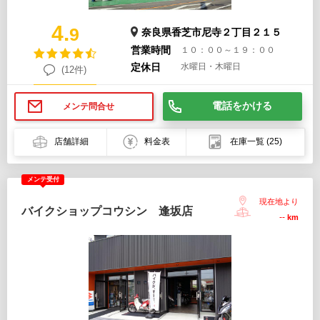
4.
9
奈良県香芝市尼寺２丁目２１５
営業時間
１０：００～１９：００
定休日
水曜日・木曜日
(12件)
電話をかける
メンテ問合せ
店舗詳細
料金表
在庫一覧
(25)
メンテ受付
現在地より
バイクショップコウシン 逢坂店
--
km