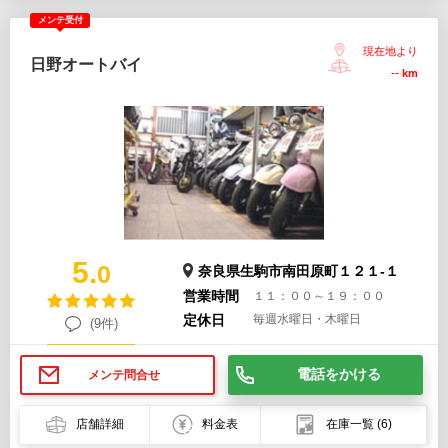
メンテ受付
現在地より
日野オートバイ
--
km
5.
0
奈良県生駒市南田原町１２１-１
営業時間
１１：００～１９：００
定休日
毎週水曜日・木曜日
(9件)
電話をかける
メンテ問合せ
店舗詳細
料金表
在庫一覧
(6)