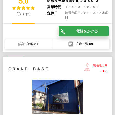
5.
0
奈良県奈良市針町２３３０-３
営業時間
１０：００～１８：００
定休日
毎週火曜日／第１・３・５水曜
(1件)
日
電話をかける
店舗詳細
在庫一覧
(9)
現在地より
ＧＲＡＮＤ ＢＡＳＥ
--
km