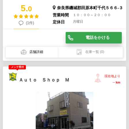
5.
0
奈良県磯城郡田原本町千代５６６‐３
営業時間
１０：００～２０：００
定休日
月曜日
(1件)
電話をかける
店舗詳細
在庫一覧
(0)
メンテ受付
現在地より
Ａｕｔｏ Ｓｈｏｐ Ｍ
--
km