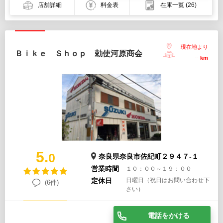
店舗詳細
料金表
在庫一覧
(26)
現在地より
Ｂｉｋｅ Ｓｈｏｐ 勅使河原商会
--
km
5.
0
奈良県奈良市佐紀町２９４７-１
営業時間
１０：００～１９：００
定休日
日曜日（祝日はお問い合わせ下
(6件)
さい）
電話をかける