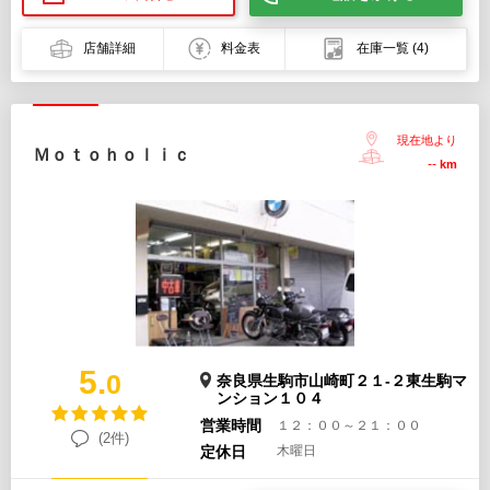
店舗詳細
料金表
在庫一覧
(4)
現在地より
Ｍｏｔｏｈｏｌｉｃ
--
km
5.
0
奈良県生駒市山崎町２１-２東生駒マ
ンション１０４
営業時間
１２：００～２１：００
(2件)
定休日
木曜日