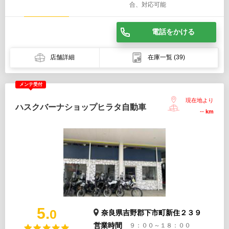
合、対応可能
電話をかける
店舗詳細
在庫一覧
(39)
メンテ受付
現在地より
ハスクバーナショップヒラタ自動車
--
km
5.
0
奈良県吉野郡下市町新住２３９
営業時間
９：００～１８：００