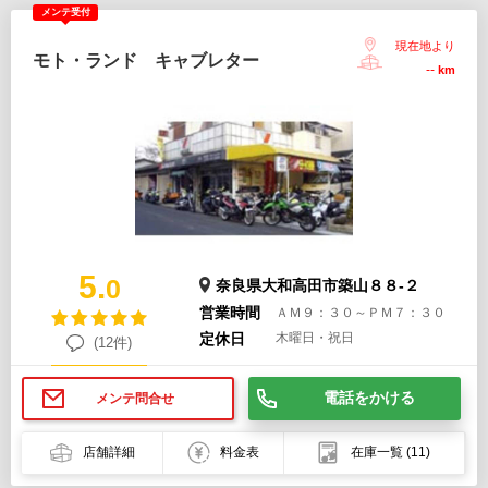
メンテ受付
現在地より
モト・ランド キャブレター
--
km
5.
0
奈良県大和高田市築山８８-２
営業時間
ＡＭ９：３０～ＰＭ７：３０
定休日
木曜日・祝日
(12件)
電話をかける
メンテ問合せ
店舗詳細
料金表
在庫一覧
(11)