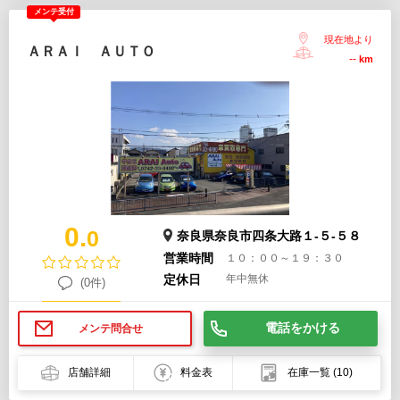
メンテ受付
現在地より
ＡＲＡＩ ＡＵＴＯ
--
km
0.
0
奈良県奈良市四条大路１-５-５８
営業時間
１０：００～１９：３０
定休日
年中無休
(0件)
電話をかける
メンテ問合せ
店舗詳細
料金表
在庫一覧
(10)