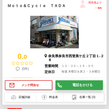
現在地より
Ｍｏｔｏ＆Ｃｙｃｌｅ ＴＡＤＡ
--
km
0.
0
奈良県奈良市西登美ケ丘２丁目１-２
８
営業時間
１０：３０～１９：００
(0件)
定休日
毎週 木曜日＆第２・３水曜日
電話をかける
メンテ問合せ
店舗詳細
料金表
在庫一覧
(3)