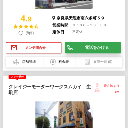
4.
9
奈良県天理市南六条町５９
営業時間
９：００～１８：００
定休日
不定休
(8件)
電話をかける
メンテ問合せ
店舗詳細
料金表
在庫一覧
(0)
メンテ受付
現在地より
クレイジーモーターワークスムカイ 生
駒店
--
km