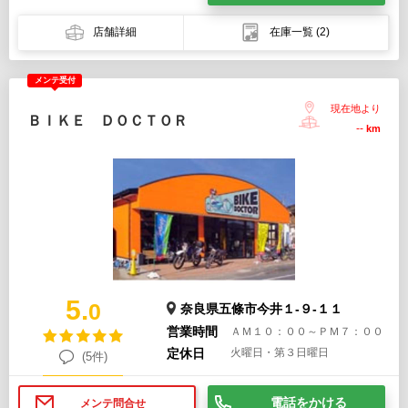
店舗詳細
在庫一覧
(2)
メンテ受付
現在地より
ＢＩＫＥ ＤＯＣＴＯＲ
--
km
5.
0
奈良県五條市今井１-９-１１
営業時間
ＡＭ１０：００～ＰＭ７：００
定休日
火曜日・第３日曜日
(5件)
電話をかける
メンテ問合せ