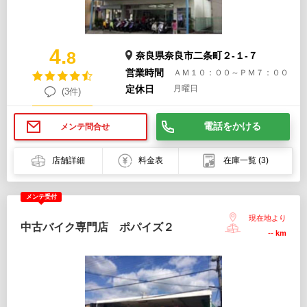
4.
8
奈良県奈良市二条町２-１-７
営業時間
ＡＭ１０：００～ＰＭ７：００
定休日
月曜日
(3件)
電話をかける
メンテ問合せ
店舗詳細
料金表
在庫一覧
(3)
メンテ受付
現在地より
中古バイク専門店 ポパイズ２
--
km