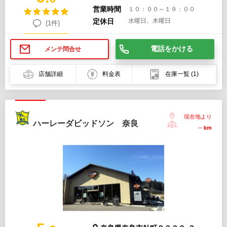
営業時間
１０：００～１９：００
定休日
水曜日、木曜日
(1件)
電話をかける
メンテ問合せ
店舗詳細
料金表
在庫一覧
(1)
現在地より
ハーレーダビッドソン 奈良
--
km