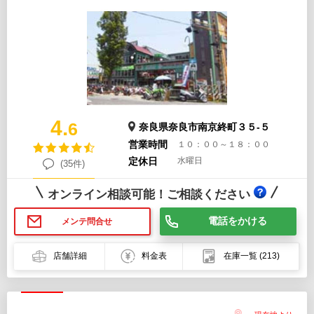
4.
6
奈良県奈良市南京終町３５-５
営業時間
１０：００～１８：００
定休日
水曜日
(35件)
オンライン相談可能！ご相談ください
電話をかける
メンテ問合せ
店舗詳細
料金表
在庫一覧
(213)