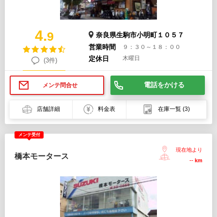
4.
9
奈良県生駒市小明町１０５７
営業時間
９：３０～１８：００
定休日
木曜日
(3件)
電話をかける
メンテ問合せ
店舗詳細
料金表
在庫一覧
(3)
メンテ受付
現在地より
橋本モータース
--
km