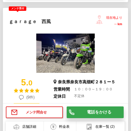
メンテ受付
現在地より
ｇａｒａｇｅ 西風
--
km
5.
0
奈良県奈良市高畑町２８１ー５
営業時間
１０：００～１９：００
定休日
不定休
(9件)
電話をかける
メンテ問合せ
店舗詳細
料金表
在庫一覧
(2)