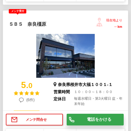
メンテ受付
現在地より
ＳＢＳ 奈良橿原
--
km
5.
0
奈良県桜井市大福１００１-１
営業時間
１０：００～１８：００
定休日
毎週水曜日・第3火曜日 盆・年
(6件)
末年始
電話をかける
メンテ問合せ