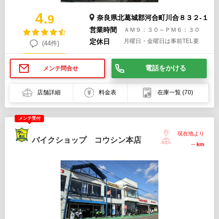
4.
9
奈良県北葛城郡河合町川合８３２-１
営業時間
ＡＭ９：３０～ＰＭ６：３０
定休日
月曜日・金曜日は事前TEL要
(44件)
電話をかける
メンテ問合せ
店舗詳細
料金表
在庫一覧
(70)
メンテ受付
現在地より
バイクショップ コウシン本店
--
km