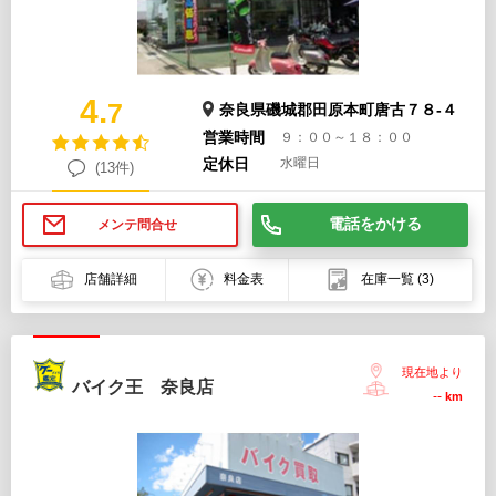
4.
7
奈良県磯城郡田原本町唐古７８-４
営業時間
９：００～１８：００
定休日
水曜日
(13件)
電話をかける
メンテ問合せ
店舗詳細
料金表
在庫一覧
(3)
現在地より
バイク王 奈良店
--
km