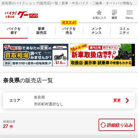
奈良県のバイクショップ(販売店)一覧｜新車・中古バイク・二輪車・オートバイ情報なら【グーバイク(GooBike)】
バイクを
新車
バイクを
メンテ
コミュ
探す
販売店
売る
ナンス
ニティ
奈良県
の販売店一覧
奈良県
エリア
変更
市区町村選択なし
検索結果
詳細絞り込み
27
件