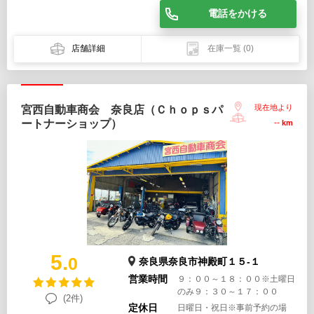
電話をかける
店舗詳細
在庫一覧
(0)
現在地より
宮西自動車商会 奈良店（Ｃｈｏｐｓパ
ートナーショップ）
--
km
5.
0
奈良県奈良市神殿町１５-１
営業時間
９：００～１８：００※土曜日
のみ９：３０～１７：００
(2件)
定休日
日曜日・祝日※事前予約の場