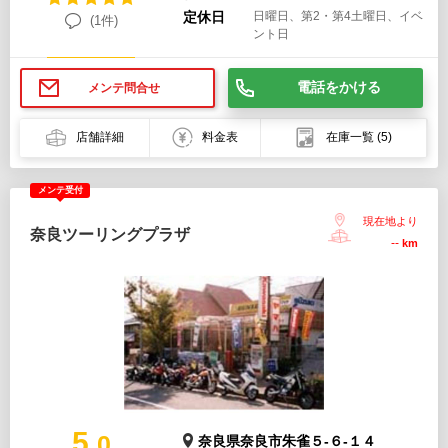
定休日
日曜日、第2・第4土曜日、イベ
(1件)
ント日
電話をかける
メンテ問合せ
店舗詳細
料金表
在庫一覧
(5)
メンテ受付
現在地より
奈良ツーリングプラザ
--
km
5.
0
奈良県奈良市朱雀５-６-１４