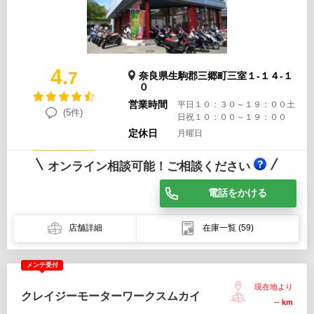
4.
7
奈良県生駒郡三郷町三室１-１４-１
０
営業時間
平日１０：３０～１９：００土
(5件)
日祝１０：００～１９：００
定休日
月曜日
オンライン相談可能！ご相談ください
電話をかける
店舗詳細
在庫一覧
(59)
メンテ受付
現在地より
クレイジーモーターワークスムカイ
--
km