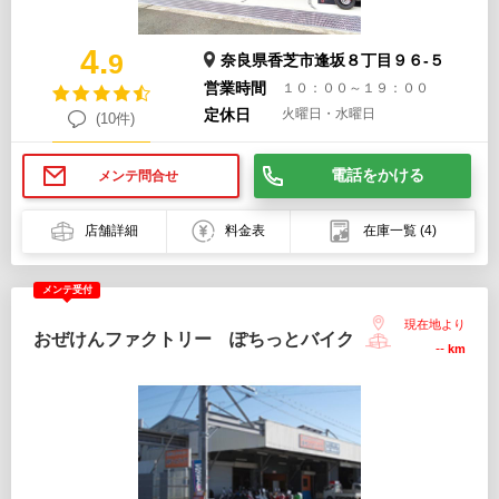
4.
9
奈良県香芝市逢坂８丁目９６-５
営業時間
１０：００～１９：００
定休日
火曜日・水曜日
(10件)
電話をかける
メンテ問合せ
店舗詳細
料金表
在庫一覧
(4)
メンテ受付
現在地より
おぜけんファクトリー ぽちっとバイク
--
km