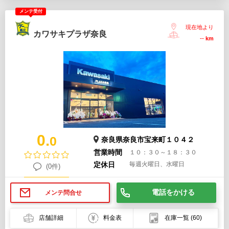
メンテ受付
現在地より
カワサキプラザ奈良
--
km
0.
0
奈良県奈良市宝来町１０４２
営業時間
１０：３０～１８：３０
定休日
毎週火曜日、水曜日
(0件)
電話をかける
メンテ問合せ
店舗詳細
料金表
在庫一覧
(60)