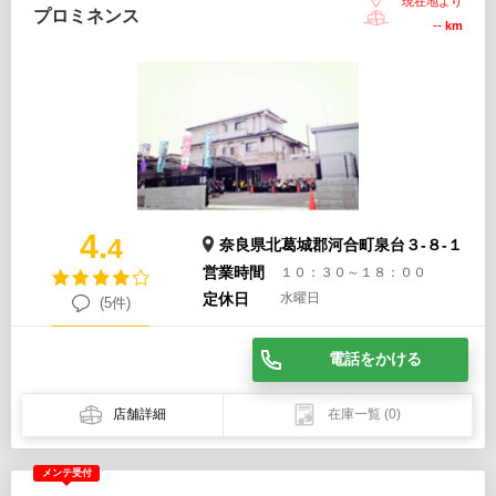
現在地より
プロミネンス
--
km
4.
4
奈良県北葛城郡河合町泉台３-８-１
営業時間
１０：３０～１８：００
定休日
水曜日
(5件)
電話をかける
店舗詳細
在庫一覧
(0)
メンテ受付