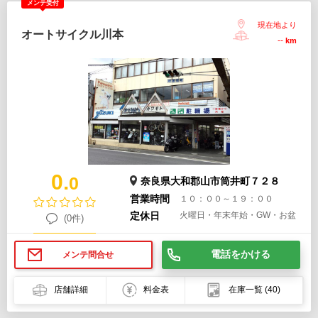
メンテ受付
現在地より
オートサイクル川本
--
km
0.
0
奈良県大和郡山市筒井町７２８
営業時間
１０：００～１９：００
定休日
火曜日・年末年始・GW・お盆
(0件)
電話をかける
メンテ問合せ
店舗詳細
料金表
在庫一覧
(40)