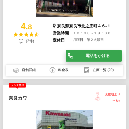
4.
8
奈良県奈良市北之庄町４６-１
営業時間
１０：００～１９：００
定休日
月曜日・第２火曜日
(2件)
電話をかける
店舗詳細
料金表
在庫一覧
(20)
メンテ受付
現在地より
奈良カワ
--
km