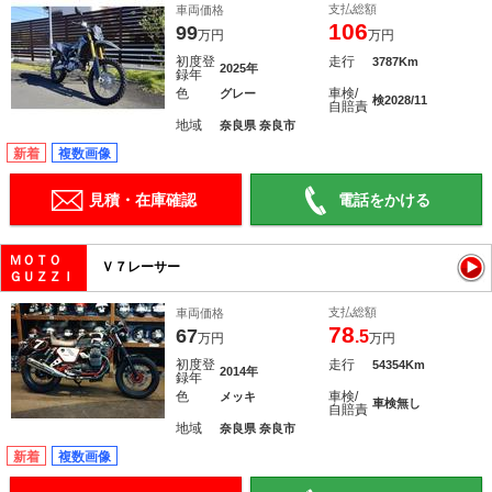
支払総額
車両価格
106
99
万円
万円
初度登
走行
3787Km
2025年
録年
色
車検/
グレー
検2028/11
自賠責
地域
奈良県 奈良市
新着
複数画像
見積・在庫確認
電話をかける
ＭＯＴＯ
Ｖ７レーサー
ＧＵＺＺＩ
支払総額
車両価格
78
67
.5
万円
万円
初度登
走行
54354Km
2014年
録年
色
車検/
メッキ
車検無し
自賠責
地域
奈良県 奈良市
新着
複数画像