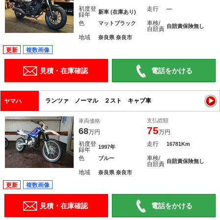
初度登
走行
―
新車 (在庫あり)
録年
色
車検/
マットブラック
自賠責保険無し
自賠責
地域
奈良県 奈良市
更新
複数画像
見積・在庫確認
電話をかける
ランツァ ノーマル ２スト キャブ車
ヤマハ
支払総額
車両価格
75
68
万円
万円
初度登
走行
16781Km
1997年
録年
色
車検/
ブルー
自賠責保険無し
自賠責
地域
奈良県 奈良市
更新
複数画像
見積・在庫確認
電話をかける