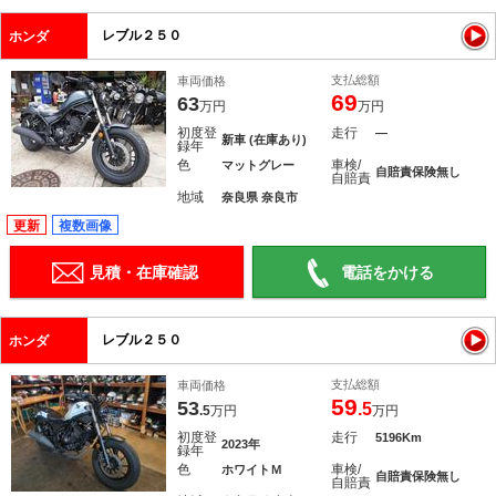
レブル２５０
ホンダ
支払総額
車両価格
69
63
万円
万円
初度登
走行
―
新車 (在庫あり)
録年
色
車検/
マットグレー
自賠責保険無し
自賠責
地域
奈良県 奈良市
更新
複数画像
見積・在庫確認
電話をかける
レブル２５０
ホンダ
支払総額
車両価格
59
53
.5
.5
万円
万円
初度登
走行
5196Km
2023年
録年
色
車検/
ホワイトＭ
自賠責保険無し
自賠責