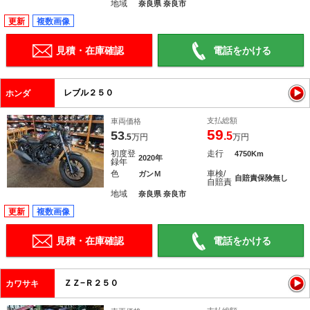
地域
奈良県 奈良市
更新
複数画像
見積・在庫確認
電話をかける
レブル２５０
ホンダ
支払総額
車両価格
59
53
.5
.5
万円
万円
初度登
走行
4750Km
2020年
録年
色
車検/
ガンＭ
自賠責保険無し
自賠責
地域
奈良県 奈良市
更新
複数画像
見積・在庫確認
電話をかける
ＺＺ−Ｒ２５０
カワサキ