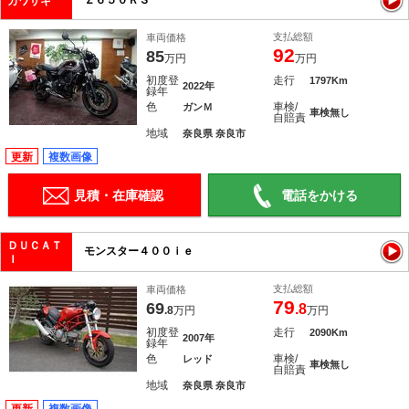
Ｚ６５０ＲＳ
カワサキ
支払総額
車両価格
92
85
万円
万円
初度登
走行
1797Km
2022年
録年
色
車検/
ガンＭ
車検無し
自賠責
地域
奈良県 奈良市
更新
複数画像
見積・在庫確認
電話をかける
ＤＵＣＡＴ
モンスター４００ｉｅ
Ｉ
支払総額
車両価格
79
69
.8
.8
万円
万円
初度登
走行
2090Km
2007年
録年
色
車検/
レッド
車検無し
自賠責
地域
奈良県 奈良市