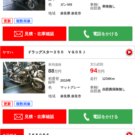
色
車検/
ガンＭII
車検無し
自賠責
地域
奈良県 奈良市
更新
複数画像
見積・在庫確認
電話をかける
ドラッグスター２５０ ＶＧ０５Ｊ
ヤマハ
支払総額
車両価格
94
88
万円
万円
初度登
走行
1234Km
2015年
録年
色
車検/
マットグレー
自賠責保険無し
自賠責
地域
奈良県 奈良市
更新
複数画像
見積・在庫確認
電話をかける