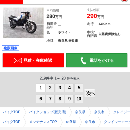
支払総額
車両価格
290
280
万円
万円
初度登
走行
1390Km
―
録年
色
車検/
ホワイト
自賠責保険無し
自賠責
地域
奈良県 奈良市
複数画像
見積・在庫確認
電話をかける
219件中 1～ 20
件を表示
1
2
3
4
5
次へ
6
7
8
9
10
バイクTOP
バイクショップ(販売店)
奈良県
奈良市
クレイジ
バイクTOP
メンテナンスTOP
奈良県
奈良市
クレイジーモー