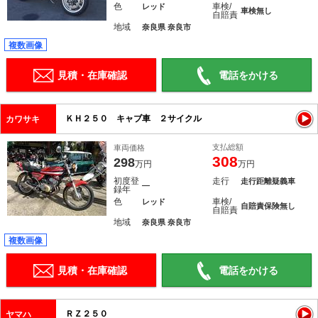
色
車検/
レッド
車検無し
自賠責
地域
奈良県 奈良市
複数画像
見積・在庫確認
電話をかける
ＫＨ２５０ キャブ車 ２サイクル
カワサキ
支払総額
車両価格
308
298
万円
万円
初度登
走行
走行距離疑義車
―
録年
色
車検/
レッド
自賠責保険無し
自賠責
地域
奈良県 奈良市
複数画像
見積・在庫確認
電話をかける
ＲＺ２５０
ヤマハ