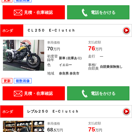
更新
複数画像
見積・在庫確認
電話をかける
ＣＬ２５０ Ｅ−Ｃｌｕｔｃｈ
ホンダ
支払総額
車両価格
76
70
万円
万円
初度登
走行
―
新車 (在庫あり)
録年
色
車検/
イエロー
自賠責保険無し
自賠責
地域
奈良県 奈良市
更新
複数画像
見積・在庫確認
電話をかける
レブル２５０ Ｅ−Ｃｌｕｔｃｈ
ホンダ
支払総額
車両価格
75
68
.5
万円
万円