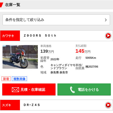
在庫一覧
条件を指定して絞り込み
Ｚ９００ＲＳ ５０ｔｈ
カワサキ
支払総額
車両価格
145
139
万円
万円
初度登
走行
5005Km
2022年
録年
車検/
キャンディダイヤモ
色
検2027/06
自賠責
ンドブラウン
地域
奈良県 奈良市
新着
複数画像
見積・在庫確認
電話をかける
ＤＲ−Ｚ４Ｓ
スズキ