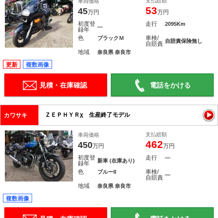
支払総額
車両価格
53
45
万円
万円
初度登
走行
2095Km
―
録年
色
車検/
ブラックＭ
自賠責保険無し
自賠責
地域
奈良県 奈良市
更新
複数画像
見積・在庫確認
電話をかける
ＺＥＰＨＹＲχ 生産終了モデル
カワサキ
支払総額
車両価格
462
450
万円
万円
初度登
走行
―
新車 (在庫あり)
録年
色
車検/
ブルーII
―
自賠責
地域
奈良県 奈良市
複数画像