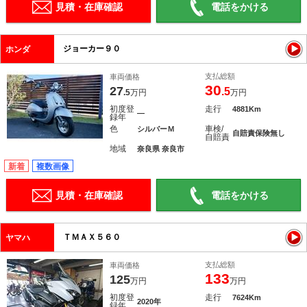
見積・在庫確認
電話をかける
ジョーカー９０
ホンダ
支払総額
車両価格
30
27
.5
.5
万円
万円
初度登
走行
4881Km
―
録年
色
車検/
シルバーＭ
自賠責保険無し
自賠責
地域
奈良県 奈良市
新着
複数画像
見積・在庫確認
電話をかける
ＴＭＡＸ５６０
ヤマハ
支払総額
車両価格
133
125
万円
万円
初度登
走行
7624Km
2020年
録年