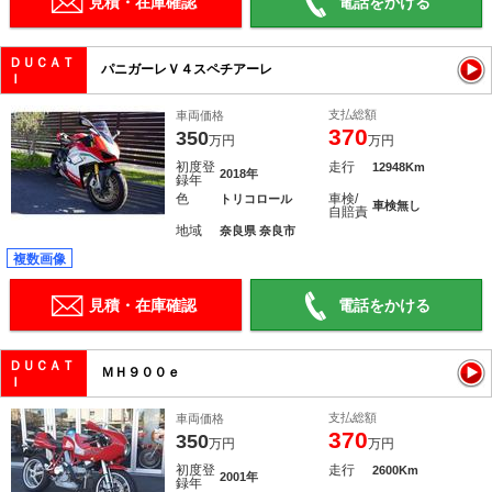
見積・在庫確認
電話をかける
ＤＵＣＡＴ
パニガーレＶ４スペチアーレ
Ｉ
支払総額
車両価格
370
350
万円
万円
初度登
走行
12948Km
2018年
録年
色
車検/
トリコロール
車検無し
自賠責
地域
奈良県 奈良市
複数画像
見積・在庫確認
電話をかける
ＤＵＣＡＴ
ＭＨ９００ｅ
Ｉ
支払総額
車両価格
370
350
万円
万円
初度登
走行
2600Km
2001年
録年