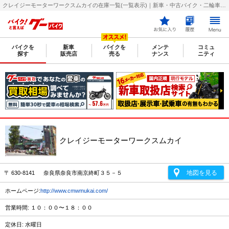
クレイジーモーターワークスムカイの在庫一覧(一覧表示)｜新車・中古バイク・二輪車・オートバイ情報なら【グーバイク(GooBike)】
バイクを
新車
バイクを
メンテ
コミュ
探す
販売店
売る
ナンス
ニティ
クレイジーモーターワークスムカイ
地図を見る
〒 630-8141 奈良県奈良市南京終町３５－５
ホームページ:
http://www.cmwmukai.com/
営業時間: １０：００〜１８：００
定休日: 水曜日