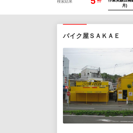
5
件
検索結果
バイク屋ＳＡＫＡＥ