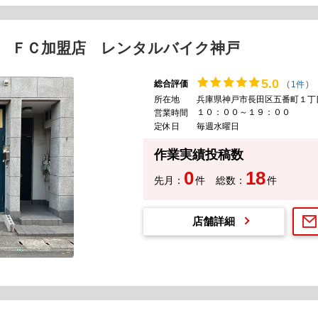
 ＦＣ加盟店 レンタルバイク神戸
5.
0
総合評価
(
1件
)
所在地
兵庫県神戸市長田区五番町１丁
１０：００～１９：００
営業時間
定休日
毎週水曜日
作業実績投稿数
0
18
先月：
件
総数：
件
店舗詳細