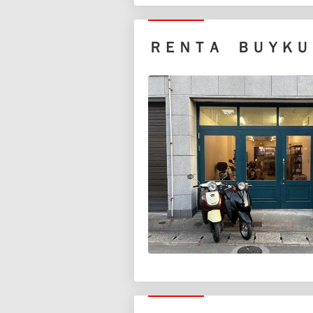
ＲＥＮＴＡ ＢＵＹＫＵ