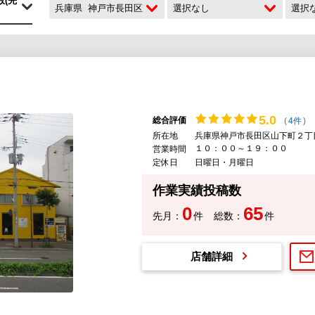
兵庫県
神戸市長田区
選択なし
選択
5.
0
総合評価
(
4件
)
所在地
兵庫県神戸市長田区山下町２丁
１０：００～１９：００
営業時間
定休日
日曜日・月曜日
作業実績投稿数
0
65
先月：
件
総数：
件
店舗詳細