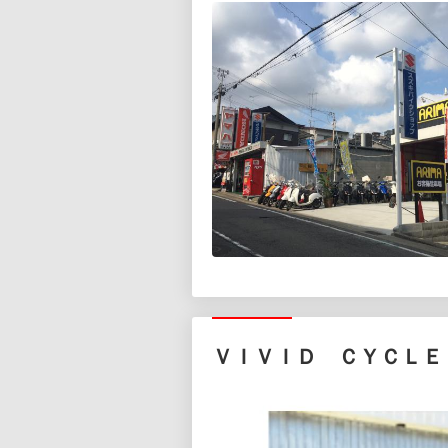
ＶＩＶＩＤ ＣＹＣＬＥ