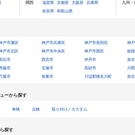
県
関西
滋賀県
京都府
大阪府
兵庫県
九州・
奈良県
和歌山県
神戸市灘区
神戸市兵庫区
神戸市長田区
神戸
神戸市北区
神戸市中央区
神戸市西区
姫路
明石市
西宮市
伊丹市
加古
西脇市
宝塚市
高砂市
川西
宍粟市
加東市
川辺郡猪名川町
加古
ューから探す
車検
点検
取り付け／カスタム
ら探す