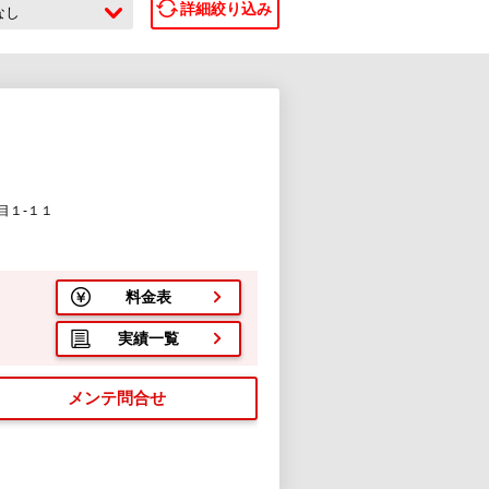
詳細絞り込み
なし
目１-１１
料金表
実績一覧
メンテ問合せ