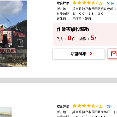
4.
9
総合評価
(
51件
)
所在地
兵庫県神戸市長田区明泉寺町３-
８：００～１８：３０
営業時間
定休日
日曜日・祝日
作業実績投稿数
0
5
先月：
件
総数：
件
店舗詳細
4.
5
総合評価
(
3件
)
所在地
兵庫県神戸市長田区大橋町９丁
１０：００～１９：００
営業時間