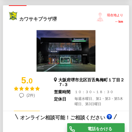
現在地より
カワサキプラザ堺
--
km
5.
0
大阪府堺市北区百舌鳥梅町１丁目２
７-３
営業時間
１０：３０～１８：３０
(2件)
定休日
毎週水曜日、第1・第3・第5木
曜日、第3日曜日
オンライン相談可能！ご相談ください
電話をかける