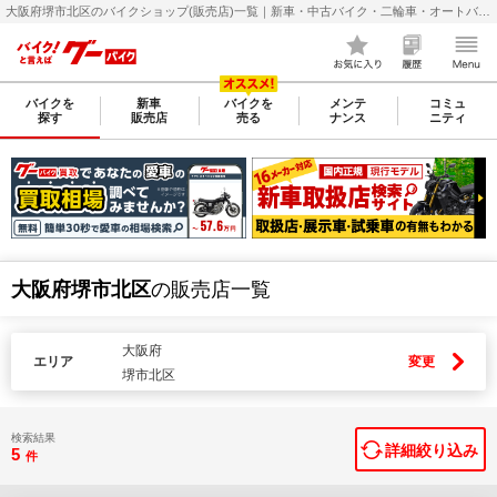
大阪府堺市北区のバイクショップ(販売店)一覧｜新車・中古バイク・二輪車・オートバイ情報なら【グーバイク(GooBike)】
バイクを
新車
バイクを
メンテ
コミュ
探す
販売店
売る
ナンス
ニティ
大阪府堺市北区
の販売店一覧
大阪府
エリア
変更
堺市北区
検索結果
詳細絞り込み
5
件