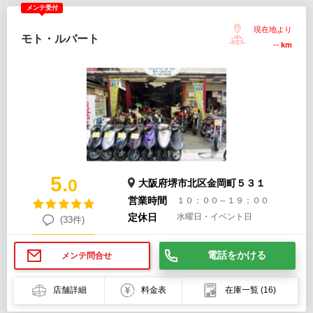
メンテ受付
現在地より
モト・ルバート
--
km
5.
0
大阪府堺市北区金岡町５３１
営業時間
１０：００～１９：００
定休日
水曜日・イベント日
(33件)
電話をかける
メンテ問合せ
店舗詳細
料金表
在庫一覧
(16)