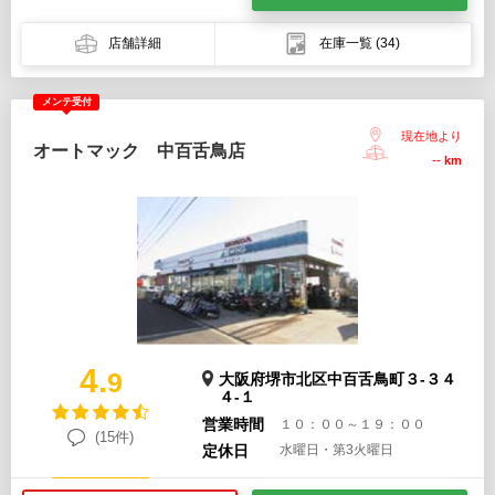
店舗詳細
在庫一覧
(34)
メンテ受付
現在地より
オートマック 中百舌鳥店
--
km
4.
9
大阪府堺市北区中百舌鳥町３-３４
４-１
営業時間
１０：００～１９：００
(15件)
定休日
水曜日・第3火曜日