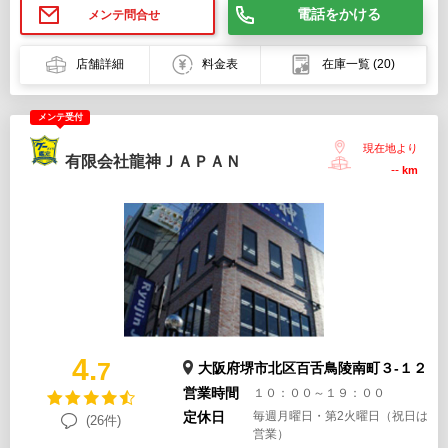
電話をかける
メンテ問合せ
店舗詳細
料金表
在庫一覧
(20)
メンテ受付
現在地より
有限会社龍神ＪＡＰＡＮ
--
km
4.
7
大阪府堺市北区百舌鳥陵南町３-１２
営業時間
１０：００～１９：００
定休日
毎週月曜日・第2火曜日（祝日は
(26件)
営業）