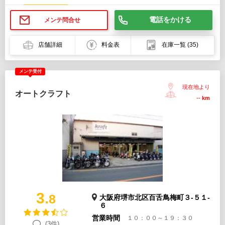
電話をかける
メンテ問合せ
店舗詳細
料金表
在庫一覧
(35)
メンテ受付
現在地より
オートクラフト
--
km
3.
8
大阪府堺市北区百舌鳥梅町３-５１-
６
営業時間
１０：００～１９：３０
(3件)