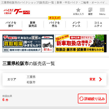
三重県松阪市のバイクショップ(販売店)一覧｜新車・中古バイク・二輪車・オートバイ情報なら【グーバイク(GooBike)】
バイクを
新車
バイクを
メンテ
コミュ
探す
販売店
売る
ナンス
ニティ
三重県松阪市
の販売店一覧
三重県
エリア
変更
松阪市
検索結果
詳細絞り込み
6
件