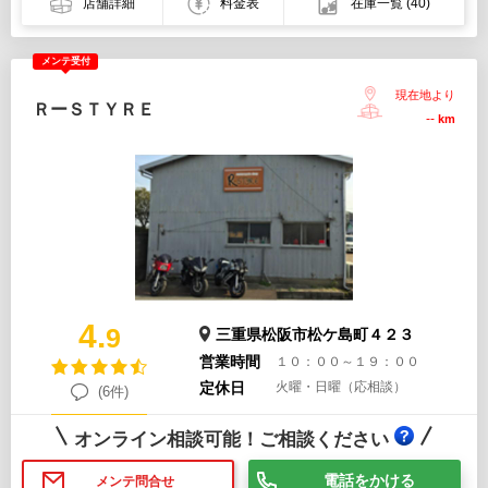
店舗詳細
料金表
在庫一覧
(40)
メンテ受付
現在地より
ＲーＳＴＹＲＥ
--
km
4.
9
三重県松阪市松ケ島町４２３
営業時間
１０：００～１９：００
定休日
火曜・日曜（応相談）
(6件)
オンライン相談可能！ご相談ください
電話をかける
メンテ問合せ