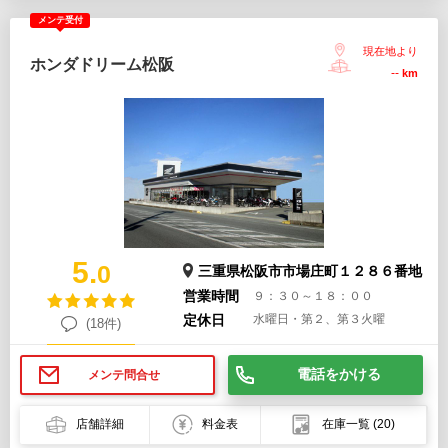
メンテ受付
現在地より
ホンダドリーム松阪
--
km
5.
0
三重県松阪市市場庄町１２８６番地
営業時間
９：３０～１８：００
定休日
水曜日・第２、第３火曜
(18件)
電話をかける
メンテ問合せ
店舗詳細
料金表
在庫一覧
(20)