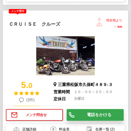
メンテ受付
現在地より
ＣＲＵＩＳＥ クルーズ
--
km
5.
0
三重県松阪市久保町４８９-３
営業時間
１０：００～２０：００
定休日
火曜日
(3件)
電話をかける
メンテ問合せ
店舗詳細
料金表
在庫一覧
(2)