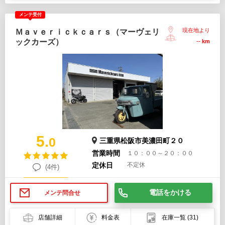
メンテ受付
現在地より
Ｍａｖｅｒｉｃｋｃａｒｓ（マーヴェリ
ックカーズ）
--
km
5.
0
三重県松阪市美濃田町２０
営業時間
１０：００～２０：００
定休日
不定休
(4件)
電話をかける
メンテ問合せ
店舗詳細
料金表
在庫一覧
(31)