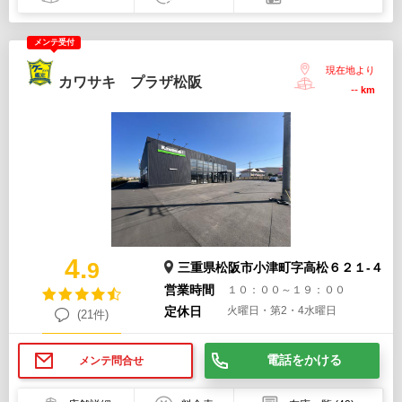
メンテ受付
現在地より
カワサキ プラザ松阪
--
km
4.
9
三重県松阪市小津町字高松６２１-４
営業時間
１０：００～１９：００
定休日
火曜日・第2・4水曜日
(21件)
電話をかける
メンテ問合せ