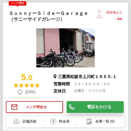
メンテ受付
現在地より
ＳｕｎｎｙーＳｉｄｅーＧａｒａｇｅ
（サニーサイドガレージ）
--
km
5.
0
三重県松阪市上川町１６５５-１
営業時間
１０：３０-１９：００
定休日
火曜日・イベント日
(53件)
電話をかける
メンテ問合せ
店舗詳細
料金表
在庫一覧
(5)