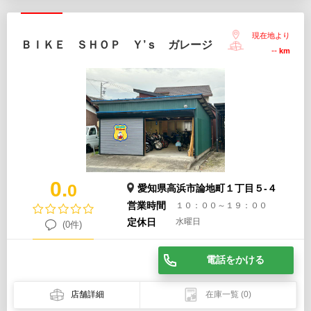
現在地より
ＢＩＫＥ ＳＨＯＰ Ｙ’ｓ ガレージ
--
km
0.
0
愛知県高浜市論地町１丁目５-４
営業時間
１０：００～１９：００
定休日
水曜日
(0件)
電話をかける
店舗詳細
在庫一覧
(0)