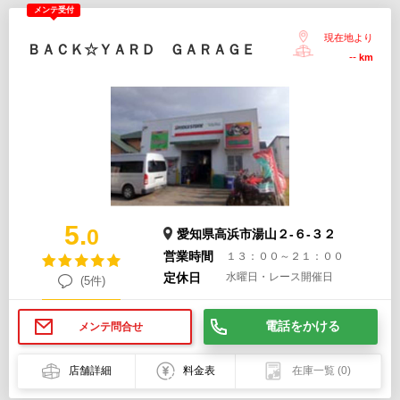
メンテ受付
現在地より
ＢＡＣＫ☆ＹＡＲＤ ＧＡＲＡＧＥ
--
km
5.
0
愛知県高浜市湯山２-６-３２
営業時間
１３：００～２１：００
定休日
水曜日・レース開催日
(5件)
電話をかける
メンテ問合せ
店舗詳細
料金表
在庫一覧
(0)