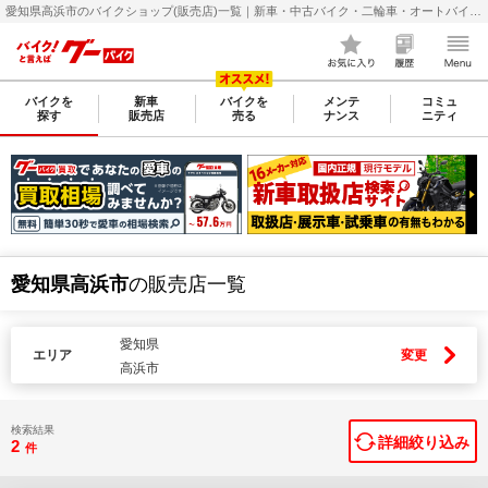
愛知県高浜市のバイクショップ(販売店)一覧｜新車・中古バイク・二輪車・オートバイ情報なら【グーバイク(GooBike)】
バイクを
新車
バイクを
メンテ
コミュ
探す
販売店
売る
ナンス
ニティ
愛知県高浜市
の販売店一覧
愛知県
エリア
変更
高浜市
検索結果
詳細絞り込み
2
件