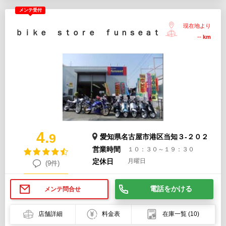
メンテ受付
現在地より
ｂｉｋｅ ｓｔｏｒｅ ｆｕｎｓｅａｔ
--
km
4.
9
愛知県名古屋市港区当知３-２０２
営業時間
１０：３０～１９：３０
定休日
月曜日
(9件)
電話をかける
メンテ問合せ
店舗詳細
料金表
在庫一覧
(10)