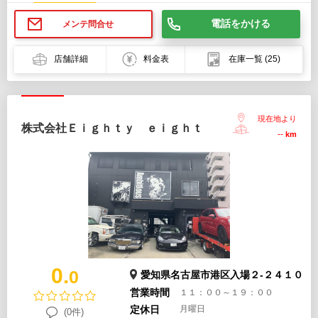
電話をかける
メンテ問合せ
店舗詳細
料金表
在庫一覧
(25)
現在地より
株式会社Ｅｉｇｈｔｙ ｅｉｇｈｔ
--
km
0.
0
愛知県名古屋市港区入場２-２４１０
営業時間
１１：００～１９：００
定休日
月曜日
(0件)