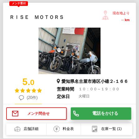
メンテ受付
現在地より
ＲＩＳＥ ＭＯＴＯＲＳ
--
km
5.
0
愛知県名古屋市港区小碓２-１６６
営業時間
１０：００～１９：００
定休日
火曜日
(20件)
電話をかける
メンテ問合せ
店舗詳細
料金表
在庫一覧
(1)