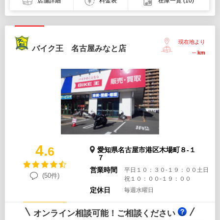
店舗詳細
料金表
在庫一覧
(10)
現在地より
バイク王 名古屋みなと店
--
km
4.
6
愛知県名古屋市港区木場町８-１
７
営業時間
平日１０：３０-１９：００土日
(50件)
祝１０：００-１９：００
定休日
毎週水曜日
オンライン相談可能！ご相談ください