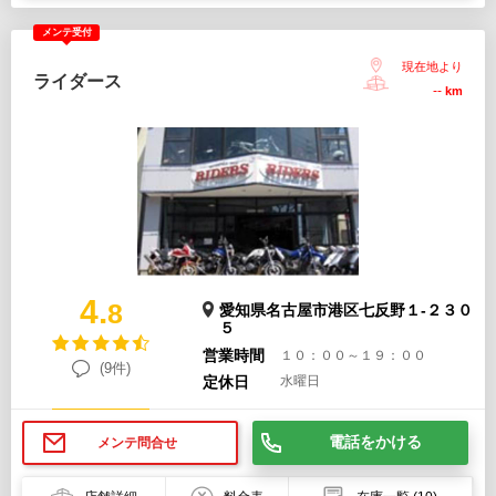
メンテ受付
現在地より
ライダース
--
km
4.
8
愛知県名古屋市港区七反野１-２３０
５
営業時間
１０：００～１９：００
(9件)
定休日
水曜日
電話をかける
メンテ問合せ