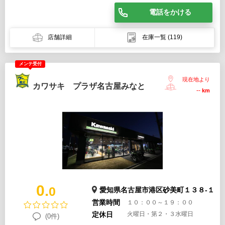
電話をかける
店舗詳細
在庫一覧
(119)
メンテ受付
現在地より
カワサキ プラザ名古屋みなと
--
km
0.
0
愛知県名古屋市港区砂美町１３８-１
営業時間
１０：００～１９：００
定休日
火曜日・第２・３水曜日
(0件)