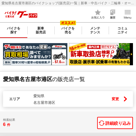
愛知県名古屋市港区のバイクショップ(販売店)一覧｜新車・中古バイク・二輪車・オートバイ情報なら【グーバイク(GooBike)】
バイクを
新車
バイクを
メンテ
コミュ
探す
販売店
売る
ナンス
ニティ
愛知県名古屋市港区
の販売店一覧
愛知県
エリア
変更
名古屋市港区
検索結果
詳細絞り込み
6
件