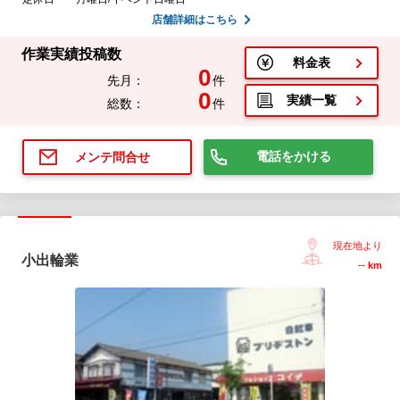
店舗詳細はこちら
作業実績投稿数
料金表
0
先月：
件
0
実績一覧
総数：
件
電話をかける
メンテ問合せ
現在地より
小出輪業
--
km