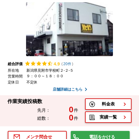
4.
9
総合評価
(
20件
)
所在地
新潟県見附市学校町２-２-５
９：００～１８：００
営業時間
定休日
不定休
店舗詳細はこちら
作業実績投稿数
料金表
0
先月：
件
0
実績一覧
総数：
件
電話をかける
メンテ問合せ