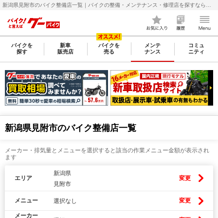
新潟県見附市のバイク整備店一覧｜バイクの整備・メンテナンス・修理店を探すなら【グーバイク(GooBike)】
バイクを
新車
バイクを
メンテ
コミュ
探す
販売店
売る
ナンス
ニティ
新潟県見附市のバイク整備店一覧
メーカー・排気量とメニューを選択すると該当の作業メニュー金額が表示され
ます
新潟県
エリア
変更
見附市
メニュー
変更
選択なし
メーカー