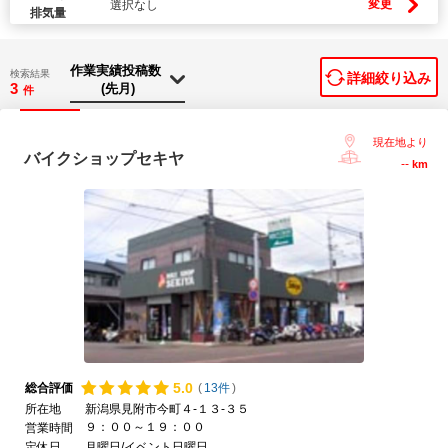
変更
選択なし
排気量
検索結果
詳細絞り込み
3
件
現在地より
バイクショップセキヤ
--
km
5.
0
総合評価
(
13件
)
所在地
新潟県見附市今町４-１３-３５
９：００～１９：００
営業時間
定休日
月曜日/イベント日曜日