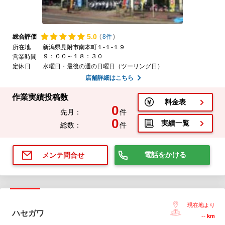
5.
0
総合評価
(
8件
)
所在地
新潟県見附市南本町１-１-１９
９：００～１８：３０
営業時間
定休日
水曜日・最後の週の日曜日（ツーリング日）
店舗詳細はこちら
作業実績投稿数
料金表
0
先月：
件
0
実績一覧
総数：
件
電話をかける
メンテ問合せ
現在地より
ハセガワ
--
km