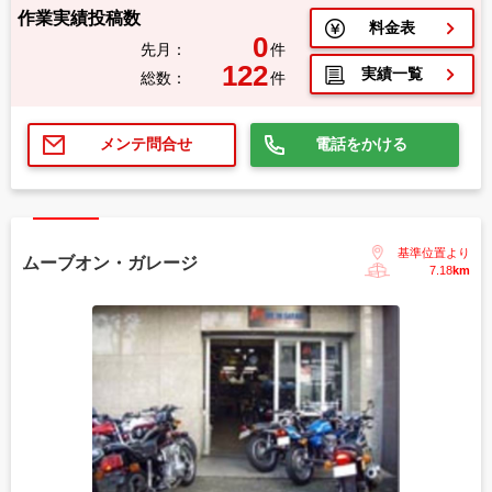
作業実績投稿数
料金表
0
先月：
件
122
実績一覧
総数：
件
電話をかける
メンテ問合せ
基準位置より
ムーブオン・ガレージ
7.18
km