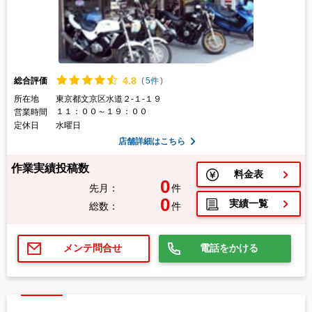
4.
8
総合評価
(
5件
)
所在地
東京都文京区水道２-１-１９
１１：００～１９：００
営業時間
定休日
水曜日
店舗詳細はこちら
作業実績投稿数
料金表
0
先月：
件
0
実績一覧
総数：
件
電話をかける
メンテ問合せ