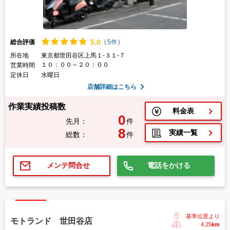
5.
0
総合評価
(
5件
)
所在地
東京都世田谷区上馬１-３１-７
１０：００～２０：００
営業時間
定休日
水曜日
店舗詳細はこちら
作業実績投稿数
料金表
0
先月：
件
8
実績一覧
総数：
件
電話をかける
メンテ問合せ
基準位置より
モトランド 世田谷店
4.25
km