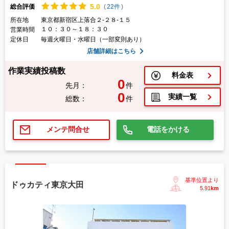
5.
0
総合評価
(
22件
)
所在地
東京都新宿区上落合２-２８-１５
１０：３０～１８：３０
営業時間
定休日
毎週火曜日・水曜日（一部変則あり）
店舗詳細はこちら
作業実績投稿数
料金表
0
先月：
件
0
実績一覧
総数：
件
電話をかける
メンテ問合せ
基準位置より
ドゥカティ東京大田
5.91
km