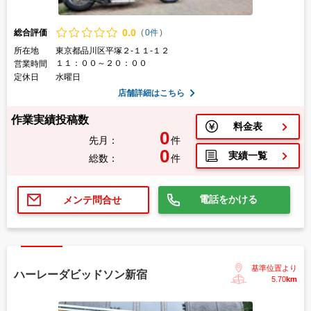
0.
0
総合評価
(
0件
)
所在地
東京都品川区平塚２-１１-１２
１１：００～２０：００
営業時間
定休日
水曜日
店舗詳細はこちら
作業実績投稿数
料金表
0
先月：
件
0
実績一覧
総数：
件
電話をかける
メンテ問合せ
基準位置より
ハーレーダビッドソン新宿
5.70
km