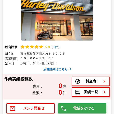
5.
0
総合評価
(
1件
)
所在地
東京都杉並区堀ノ内３-５２-２３
１０：００～１９：００
営業時間
定休日
水曜日、第１・第3火曜日
店舗詳細はこちら
作業実績投稿数
料金表
0
先月：
件
0
実績一覧
総数：
件
電話をかける
メンテ問合せ