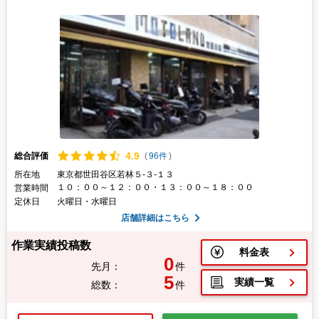
4.
9
総合評価
(
96件
)
所在地
東京都世田谷区若林５-３-１３
１０：００～１２：００・１３：００～１８：００
営業時間
定休日
火曜日・水曜日
店舗詳細はこちら
作業実績投稿数
料金表
0
先月：
件
5
実績一覧
総数：
件