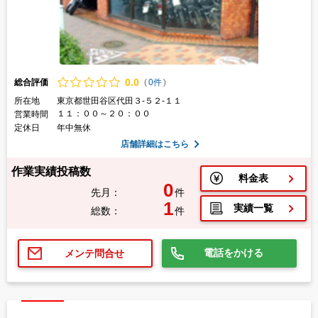
0.
0
総合評価
(
0件
)
所在地
東京都世田谷区代田３-５２-１１
１１：００～２０：００
営業時間
定休日
年中無休
店舗詳細はこちら
作業実績投稿数
料金表
0
先月：
件
1
実績一覧
総数：
件
電話をかける
メンテ問合せ