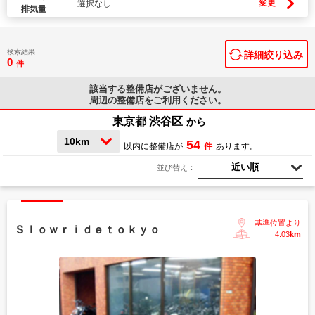
変更
選択なし
排気量
検索結果
詳細絞り込み
0
件
該当する整備店が
ございません。
周辺の整備店をご利用ください。
東京都 渋谷区
から
10km
54
以内に整備店が
件
あります。
近い順
並び替え：
基準位置より
Ｓｌｏｗｒｉｄｅｔｏｋｙｏ
4.03
km