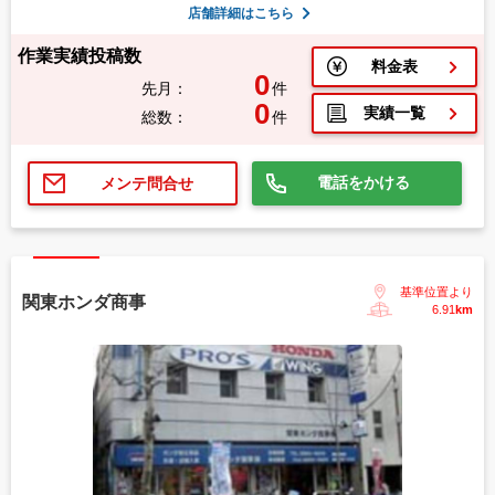
店舗詳細はこちら
作業実績投稿数
料金表
0
先月：
件
0
実績一覧
総数：
件
電話をかける
メンテ問合せ
基準位置より
関東ホンダ商事
6.91
km