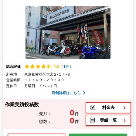
4.
5
総合評価
(
1件
)
所在地
東京都杉並区大宮２-１４-８
１１：００～２０：００
営業時間
定休日
月曜日・イベント日
店舗詳細はこちら
作業実績投稿数
料金表
0
先月：
件
0
実績一覧
総数：
件