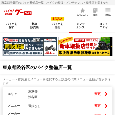
東京都渋谷区のバイク整備店一覧｜バイクの整備・メンテナンス・修理店を探すなら【グーバイク(GooBike)】
バイクを
新車
バイクを
メンテ
コミュ
探す
販売店
売る
ナンス
ニティ
東京都渋谷区のバイク整備店一覧
メーカー・排気量とメニューを選択すると該当の作業メニュー金額が表示され
ます
東京都
エリア
変更
渋谷区
メニュー
変更
選択なし
メーカー