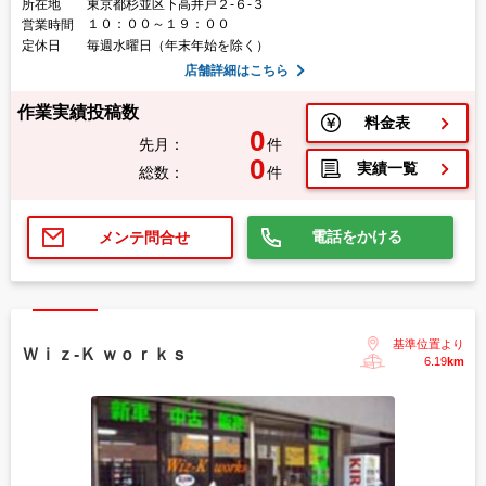
所在地
東京都杉並区下高井戸２-６-３
１０：００～１９：００
営業時間
定休日
毎週水曜日（年末年始を除く）
店舗詳細はこちら
作業実績投稿数
料金表
0
先月：
件
0
実績一覧
総数：
件
電話をかける
メンテ問合せ
基準位置より
Ｗｉｚ-Ｋ ｗｏｒｋｓ
6.19
km