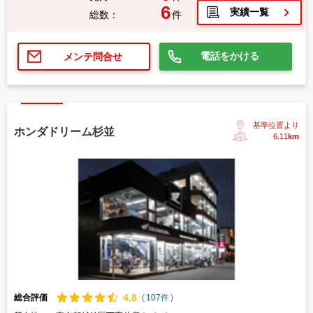
6
実績一覧
総数：
件
電話をかける
メンテ問合せ
基準位置より
ホンダドリーム杉並
6.11
km
4.
8
総合評価
(
107件
)