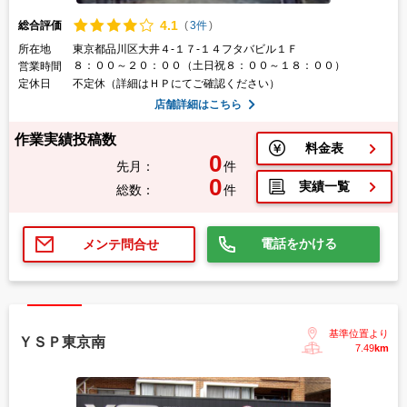
4.
1
総合評価
(
3件
)
所在地
東京都品川区大井４-１７-１４フタバビル１Ｆ
８：００～２０：００（土日祝８：００～１８：００）
営業時間
定休日
不定休（詳細はＨＰにてご確認ください）
店舗詳細はこちら
作業実績投稿数
料金表
0
先月：
件
0
実績一覧
総数：
件
電話をかける
メンテ問合せ
基準位置より
ＹＳＰ東京南
7.49
km