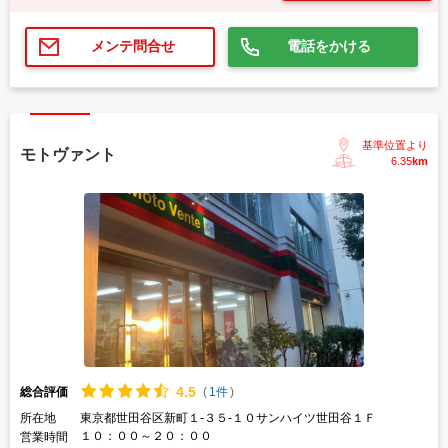
電話をかける
メンテ問合せ
基準位置より
モトヴァント
6.35
km
4.
5
総合評価
(
1件
)
所在地
東京都世田谷区新町１-３５-１０サンハイツ世田谷１Ｆ
１０：００～２０：００
営業時間