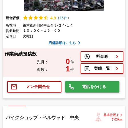
4.
9
総合評価
(
15件
)
所在地
東京都新宿区中落合３-２４-１４
１０：００～１９：００
営業時間
定休日
火曜日
店舗詳細はこちら
作業実績投稿数
料金表
0
先月：
件
1
実績一覧
総数：
件
電話をかける
メンテ問合せ
基準位置より
バイクショップ・ベルウッド 中央
7.03
km