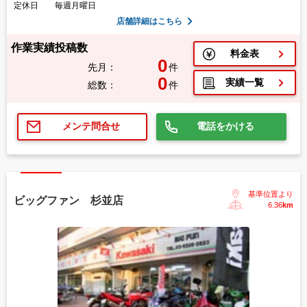
定休日
毎週月曜日
店舗詳細はこちら
作業実績投稿数
料金表
0
先月：
件
0
実績一覧
総数：
件
電話をかける
メンテ問合せ
基準位置より
ビッグファン 杉並店
6.36
km