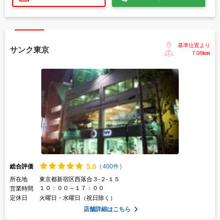
基準位置より
サンク東京
7.08
km
5.
0
総合評価
(
400件
)
所在地
東京都新宿区西落合３-２-１５
１０：００～１７：００
営業時間
定休日
火曜日・水曜日（祝日除く）
店舗詳細はこちら