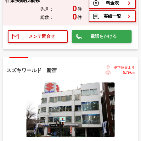
作業実績投稿数
料金表
0
先月：
件
0
実績一覧
総数：
件
電話をかける
メンテ問合せ
基準位置より
スズキワールド 新宿
5.79
km