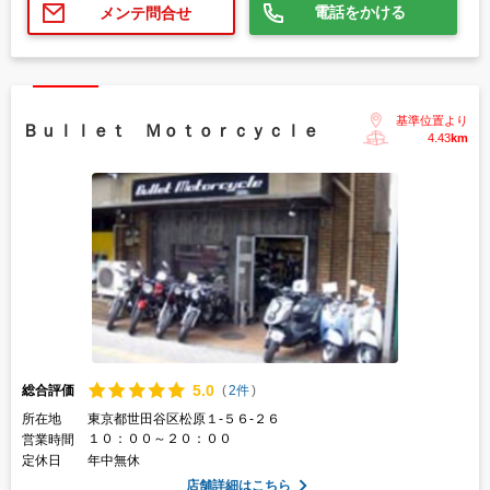
電話をかける
メンテ問合せ
基準位置より
Ｂｕｌｌｅｔ Ｍｏｔｏｒｃｙｃｌｅ
4.43
km
5.
0
総合評価
(
2件
)
所在地
東京都世田谷区松原１-５６-２６
１０：００～２０：００
営業時間
定休日
年中無休
店舗詳細はこちら