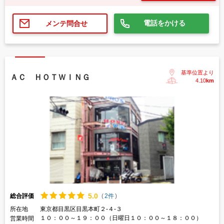
電話をかける
メンテ問合せ
基準位置より
ＡＣ ＨＯＴＷＩＮＧ
4.10
km
5.
0
総合評価
(
2件
)
所在地
東京都目黒区目黒本町２-４-３
１０：００～１９：００（日曜日１０：００～１８：００）
営業時間