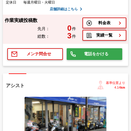
定休日
毎週月曜日・火曜日
店舗詳細はこちら
作業実績投稿数
料金表
0
先月：
件
3
実績一覧
総数：
件
電話をかける
メンテ問合せ
基準位置より
アシスト
4.14
km