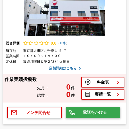
0.
0
総合評価
(
0件
)
所在地
東京都大田区北千束１-５-７
１０：００～１８：００
営業時間
定休日
毎週月曜日＆第２/３/４火曜日
店舗詳細はこちら
作業実績投稿数
料金表
0
先月：
件
0
実績一覧
総数：
件
電話をかける
メンテ問合せ