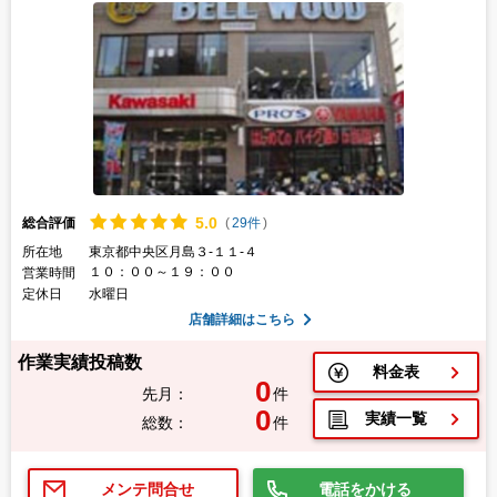
5.
0
総合評価
(
29件
)
所在地
東京都中央区月島３-１１-４
１０：００～１９：００
営業時間
定休日
水曜日
店舗詳細はこちら
作業実績投稿数
料金表
0
先月：
件
0
実績一覧
総数：
件
電話をかける
メンテ問合せ