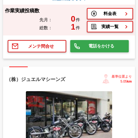
作業実績投稿数
料金表
0
先月：
件
1
実績一覧
総数：
件
電話をかける
メンテ問合せ
基準位置より
（株）ジュエルマシーンズ
5.05
km