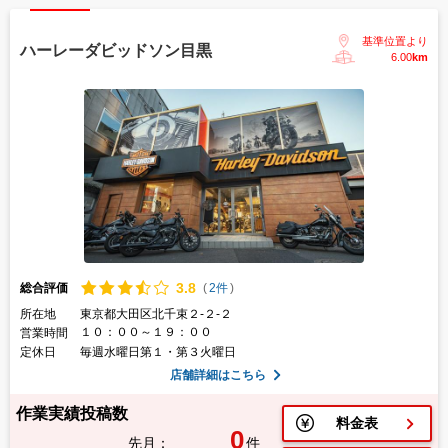
基準位置より
ハーレーダビッドソン目黒
6.00
km
3.
8
総合評価
(
2件
)
所在地
東京都大田区北千束２-２-２
１０：００～１９：００
営業時間
定休日
毎週水曜日第１・第３火曜日
店舗詳細はこちら
作業実績投稿数
料金表
0
先月：
件