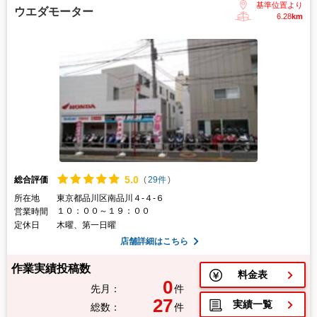
基準位置より
ウエダモーター
6.28
km
5.
0
総合評価
(
29件
)
所在地
東京都品川区南品川４-４-６
１０：００～１９：００
営業時間
定休日
木曜、第一日曜
店舗詳細はこちら
作業実績投稿数
料金表
0
先月：
件
27
実績一覧
総数：
件