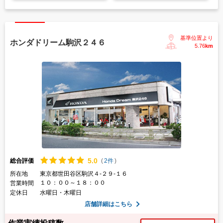
基準位置より
ホンダドリーム駒沢２４６
5.76
km
5.
0
総合評価
(
2件
)
所在地
東京都世田谷区駒沢４-２９-１６
１０：００～１８：００
営業時間
定休日
水曜日・木曜日
店舗詳細はこちら