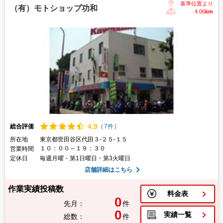
基準位置より
（有）モトショップ功和
4.06
km
4.
9
総合評価
(
7件
)
所在地
東京都世田谷区代田３-２５-１５
１０：００～１９：３０
営業時間
定休日
毎週月曜・第1日曜日・第3火曜日
店舗詳細はこちら
作業実績投稿数
料金表
0
先月：
件
0
実績一覧
総数：
件