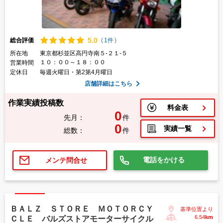
5.
0
総合評価
(
1件
)
所在地
東京都杉並区高円寺南５-２１-５
１０：００～１８：００
営業時間
定休日
毎週火曜日・第2第4月曜日
店舗詳細はこちら
作業実績投稿数
料金表
0
先月：
件
0
実績一覧
総数：
件
電話をかける
メンテ問合せ
ＢＡＬＺ ＳＴＯＲＥ ＭＯＴＯＲＣＹ
基準位置より
6.54
km
ＣＬＥ バルズストアモーターサイクル