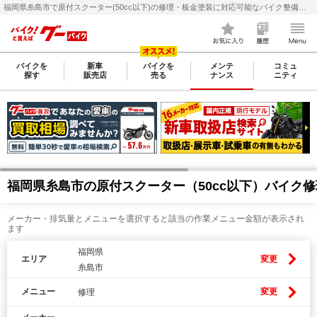
福岡県糸島市で原付スクーター(50cc以下)の修理・板金塗装に対応可能なバイク整備・メンテナンス店検索・料金(費用)比較なら【グーバイク(GooBike)】
バイクを
新車
バイクを
メンテ
コミュ
探す
販売店
売る
ナンス
ニティ
福岡県糸島市の原付スクーター（50cc以下）バイク
メーカー・排気量とメニューを選択すると該当の作業メニュー金額が表示され
ます
福岡県
エリア
変更
糸島市
メニュー
変更
修理