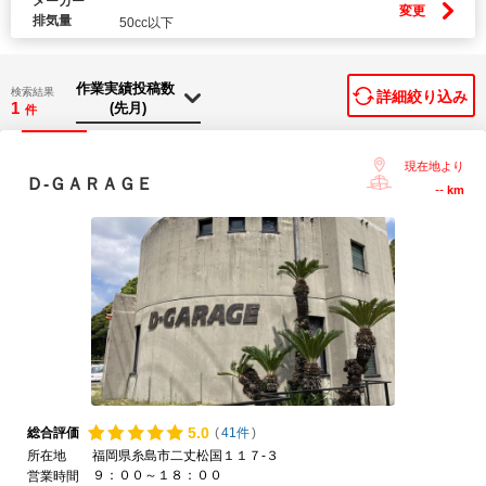
メーカー
変更
排気量
50cc以下
検索結果
詳細絞り込み
1
件
現在地より
Ｄ-ＧＡＲＡＧＥ
--
km
5.
0
総合評価
(
41件
)
所在地
福岡県糸島市二丈松国１１７-３
９：００～１８：００
営業時間