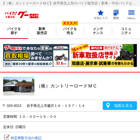
【（株）カントリーロードＭＣ】岩手県北上市のバイク販売店｜新車・中古バイクなら【グーバイク(GooBike)】
バイクを
新車
バイクを
メンテ
コミュ
探す
販売店
売る
ナンス
ニティ
（株）カントリーロードＭＣ
地図を見る
〒 024-0013 岩手県北上市藤沢１６－１９７－１４
営業時間: １０：００〜１９：００
定休日: 日曜日
特定商取引法の表記