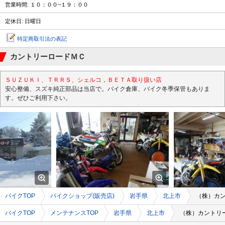
営業時間: １０：００~１９：００
定休日: 日曜日
特定商取引法の表記
カントリーロードＭＣ
ＳＵＺＵＫＩ、ＴＲＲＳ、シェルコ，ＢＥＴＡ取り扱い店
安心整備、スズキ純正部品は当店で。バイク倉庫、バイク冬季保管もありま
す。ぜひご利用下さい。
バイクTOP
バイクショップ(販売店)
岩手県
北上市
（株）カ
バイクTOP
メンテナンスTOP
岩手県
北上市
（株）カントリ