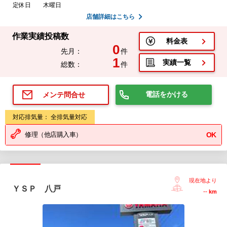
定休日
木曜日
店舗詳細はこちら
作業実績投稿数
料金表
0
先月：
件
1
実績一覧
総数：
件
電話をかける
メンテ問合せ
対応排気量： 全排気量対応
修理（他店購入車）
OK
現在地より
ＹＳＰ 八戸
--
km