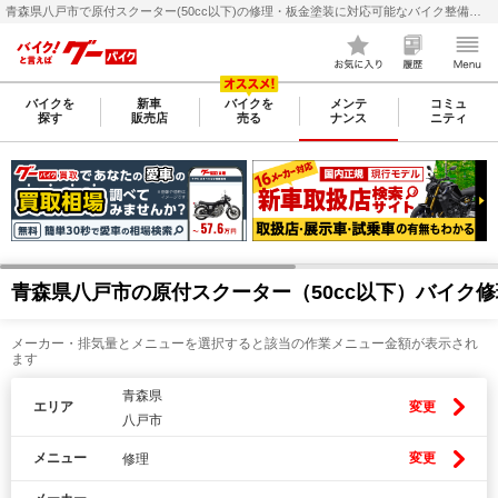
青森県八戸市で原付スクーター(50cc以下)の修理・板金塗装に対応可能なバイク整備・メンテナンス店検索・料金(費用)比較なら【グーバイク(GooBike)】
バイクを
新車
バイクを
メンテ
コミュ
探す
販売店
売る
ナンス
ニティ
青森県八戸市の原付スクーター（50cc以下）バイク
メーカー・排気量とメニューを選択すると該当の作業メニュー金額が表示され
ます
青森県
エリア
変更
八戸市
メニュー
変更
修理