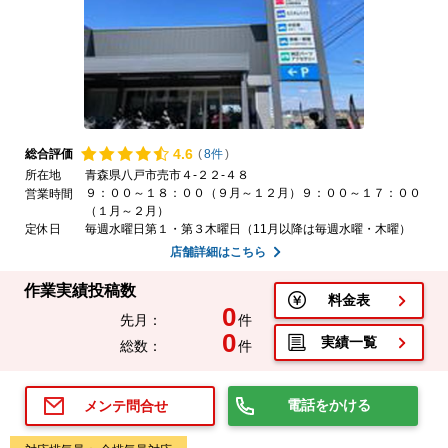
4.
6
総合評価
(
8件
)
所在地
青森県八戸市売市４-２２-４８
９：００～１８：００（９月～１２月）９：００～１７：００
営業時間
（１月～２月）
定休日
毎週水曜日第１・第３木曜日（11月以降は毎週水曜・木曜）
店舗詳細はこちら
作業実績投稿数
料金表
0
先月：
件
0
実績一覧
総数：
件
電話をかける
メンテ問合せ