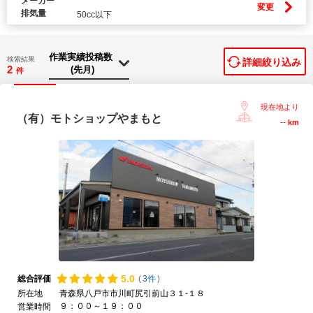
メーカー
変更
排気量
50cc以下
検索結果
詳細絞り込み
2
件
現在地より
（有）モトショップやまもと
--
km
5.
0
総合評価
(
3件
)
所在地
青森県八戸市市川町尻引前山３１-１８
９：００～１９：００
営業時間