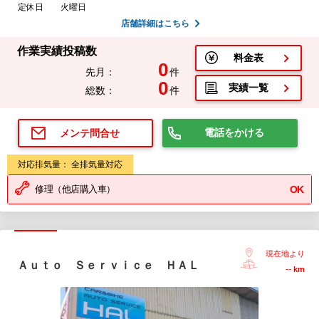
定休日
火曜日
店舗詳細はこちら
作業実績投稿数
料金表
0
先月：
件
0
実績一覧
総数：
件
電話をかける
メンテ問合せ
対応排気量： 全排気量対応
修理（他店購入車）
OK
現在地より
Ａｕｔｏ Ｓｅｒｖｉｃｅ ＨＡＬ
--
km