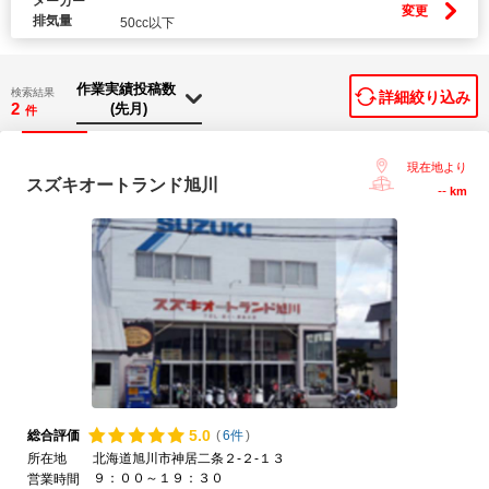
メーカー
変更
排気量
50cc以下
検索結果
詳細絞り込み
2
件
現在地より
スズキオートランド旭川
--
km
5.
0
総合評価
(
6件
)
所在地
北海道旭川市神居二条２-２-１３
９：００～１９：３０
営業時間