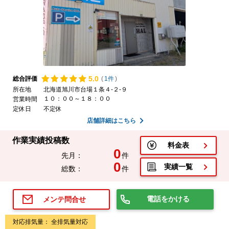
5.
0
総合評価
(
1件
)
所在地
北海道旭川市台場１条４-２-９
１０：００～１８：００
営業時間
定休日
不定休
店舗詳細はこちら
作業実績投稿数
料金表
0
先月：
件
0
実績一覧
総数：
件
電話をかける
メンテ問合せ
対応排気量： 全排気量対応