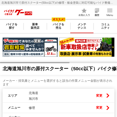
北海道旭川市で原付スクーター(50cc以下)の修理・板金塗装に対応可能なバイク整備・メンテナンス店検索・料金(費用)比較なら【グーバイク(GooBike)】
バイクを
新車
バイクを
メンテ
コミュ
探す
販売店
売る
ナンス
ニティ
北海道旭川市の原付スクーター（50cc以下）バイク
メーカー・排気量とメニューを選択すると該当の作業メニュー金額が表示され
ます
北海道
エリア
変更
旭川市
メニュー
変更
修理