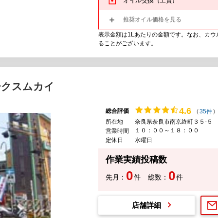
オイル交換（工賃）
推奨オイル価格を見る
表示金額は1Lあたりの金額です。なお、カ
ることがございます。
ークスムカイ
4.
6
総合評価
(
35件
)
所在地
奈良県奈良市南京終町３５-５
１０：００～１８：００
営業時間
定休日
水曜日
作業実績投稿数
0
0
先月：
件
総数：
件
店舗詳細