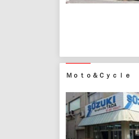
Ｍｏｔｏ＆Ｃｙｃｌｅ 