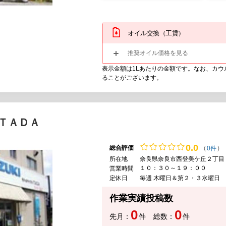
オイル交換（工賃）
推奨オイル価格を見る
表示金額は1Lあたりの金額です。なお、カ
ることがございます。
ＴＡＤＡ
0.
0
総合評価
(
0件
)
所在地
奈良県奈良市西登美ケ丘２丁目
１０：３０～１９：００
営業時間
定休日
毎週 木曜日＆第２・３水曜日
作業実績投稿数
0
0
先月：
件
総数：
件