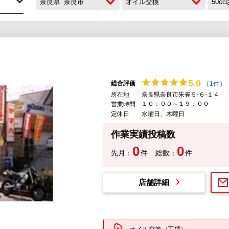
奈良県
奈良市
オイル交換
50c
5.
0
総合評価
(
1件
)
所在地
奈良県奈良市朱雀５-６-１４
１０：００～１９：００
営業時間
定休日
水曜日、木曜日
作業実績投稿数
0
0
先月：
件
総数：
件
店舗詳細