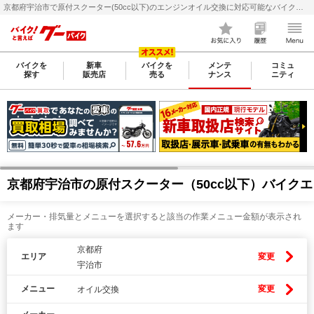
京都府宇治市で原付スクーター(50cc以下)のエンジンオイル交換に対応可能なバイク整備・メンテナンス店検索・料金(費用)比較なら【グーバイク(GooBike)】
バイクを
新車
バイクを
メンテ
コミュ
探す
販売店
売る
ナンス
ニティ
京都府宇治市の原付スクーター（50cc以下）バイク
メーカー・排気量とメニューを選択すると該当の作業メニュー金額が表示され
ます
京都府
エリア
変更
宇治市
メニュー
変更
オイル交換