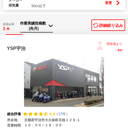
メーカー
変更
排気量
50cc以下
検索結果
詳細絞り込み
1
件
現在地より
YSP宇治
--
km
4.
9
総合評価
(
17件
)
所在地
京都府宇治市大久保町旦椋１２９-１
１０：００～１９：００
営業時間