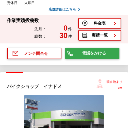
定休日
火曜日
店舗詳細はこちら
作業実績投稿数
料金表
0
先月：
件
30
実績一覧
総数：
件
電話をかける
メンテ問合せ
現在地より
バイクショップ イナドメ
--
km