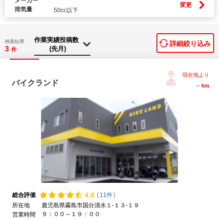
メーカー
変更
排気量
50cc以下
検索結果
詳細絞り込み
3
件
現在地より
バイクランド
--
km
4.
8
総合評価
(
11件
)
所在地
鹿児島県霧島市国分清水１-１３-１９
９：００～１９：００
営業時間