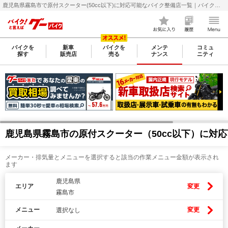
鹿児島県霧島市で原付スクーター(50cc以下)に対応可能なバイク整備店一覧｜バイクの整備・メンテナンス・修理店を探すなら【グーバイク(GooBike)】
バイクを
新車
バイクを
メンテ
コミュ
探す
販売店
売る
ナンス
ニティ
鹿児島県霧島市の原付スクーター（50cc以下）に対
メーカー・排気量とメニューを選択すると該当の作業メニュー金額が表示され
ます
鹿児島県
エリア
変更
霧島市
メニュー
変更
選択なし