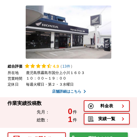
4.
9
総合評価
(
13件
)
所在地
鹿児島県霧島市国分上小川１６０３
１０：００～１９：００
営業時間
定休日
毎週火曜日・第２・３水曜日
店舗詳細はこちら
作業実績投稿数
料金表
0
先月：
件
1
実績一覧
総数：
件