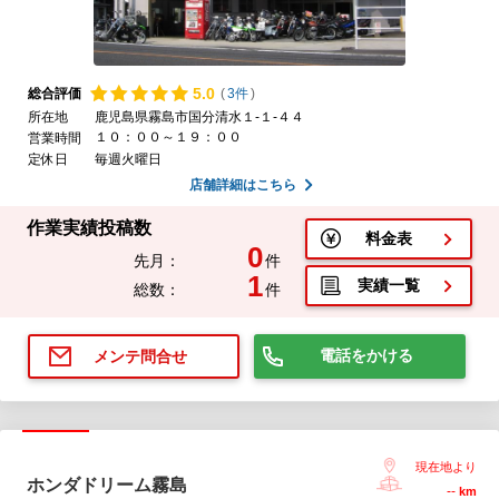
5.
0
総合評価
(
3件
)
所在地
鹿児島県霧島市国分清水１-１-４４
１０：００～１９：００
営業時間
定休日
毎週火曜日
店舗詳細はこちら
作業実績投稿数
料金表
0
先月：
件
1
実績一覧
総数：
件
電話をかける
メンテ問合せ
現在地より
ホンダドリーム霧島
--
km