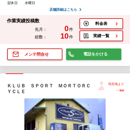
定休日
水曜日
店舗詳細はこちら
作業実績投稿数
料金表
0
先月：
件
10
実績一覧
総数：
件
電話をかける
メンテ問合せ
現在地より
ＫＬＵＢ ＳＰＯＲＴ ＭＯＲＴＯＲＣ
--
km
ＹＣＬＥ