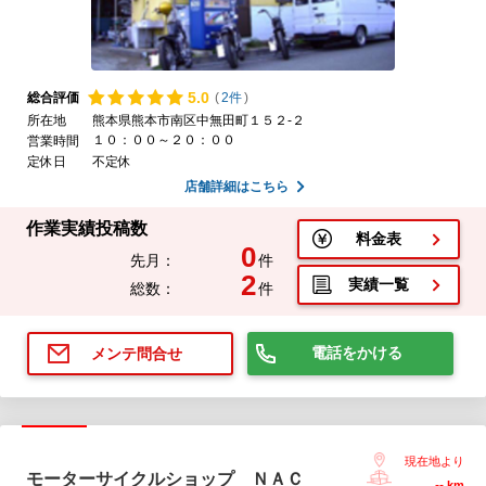
5.
0
総合評価
(
2件
)
所在地
熊本県熊本市南区中無田町１５２-２
１０：００～２０：００
営業時間
定休日
不定休
店舗詳細はこちら
作業実績投稿数
料金表
0
先月：
件
2
実績一覧
総数：
件
電話をかける
メンテ問合せ
現在地より
モーターサイクルショップ ＮＡＣ
--
km