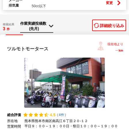
メーカー
変更
排気量
50cc以下
検索結果
詳細絞り込み
3
件
現在地より
ツルモトモータース
--
km
4.
5
総合評価
(
4件
)
所在地
熊本県熊本市南区南高江６丁目２０-１２
平日９：００～１９：００日・祭日１０：００～１９：００
営業時間