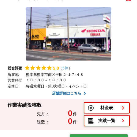
5.
0
総合評価
(
5件
)
所在地
熊本県熊本市南区平田２-１７-４８
１０：００～１８：００
営業時間
定休日
毎週水曜日・第3火曜日・イベント日
店舗詳細はこちら
作業実績投稿数
料金表
0
先月：
件
0
実績一覧
総数：
件