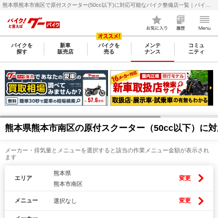
熊本県熊本市南区で原付スクーター(50cc以下)に対応可能なバイク整備店一覧｜バイクの整備・メンテナンス・修理店を探すなら【グーバイク(GooBike)】
バイクを
新車
バイクを
メンテ
コミュ
探す
販売店
売る
ナンス
ニティ
熊本県熊本市南区の原付スクーター（50cc以下）に
メーカー・排気量とメニューを選択すると該当の作業メニュー金額が表示され
ます
熊本県
エリア
変更
熊本市南区
メニュー
変更
選択なし