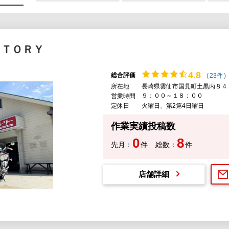
ＣＴＯＲＹ
4.
8
総合評価
(
23件
)
所在地
長崎県雲仙市国見町土黒丙８４
９：００～１８：００
営業時間
定休日
火曜日、第2第4日曜日
作業実績投稿数
0
8
先月：
件
総数：
件
店舗詳細