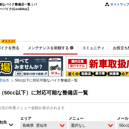
可能なバイク整備店一覧｜バ
サイトマッ
ク(GooBike)】
バイクを売る
メンテナンスを依頼する
コミュニティ
お役立ち
雲仙市
50cc以下に対応可能なバイク整備店一覧
50cc以下）に対応可能な整備店一覧
該当の作業メニュー金額が表示されます
エリア
メニュー
メーカ
長崎県
雲仙市
選択なし
50c