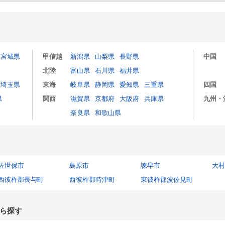
宮城県
甲信越
新潟県
山梨県
長野県
中国
北陸
富山県
石川県
福井県
埼玉県
東海
岐阜県
静岡県
愛知県
三重県
四国
県
関西
滋賀県
京都府
大阪府
兵庫県
九州・
奈良県
和歌山県
佐世保市
島原市
諫早市
大村
西彼杵郡長与町
西彼杵郡時津町
東彼杵郡波佐見町
ら探す