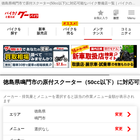
徳島県鳴門市で原付スクーター(50cc以下)に対応可能なバイク整備店一覧｜バイクの整備・メンテナンス・修理店を探すなら【グーバイク(GooBike)】
バイクを
新車
バイクを
メンテ
コミュ
探す
販売店
売る
ナンス
ニティ
徳島県鳴門市の原付スクーター（50cc以下）に対応
メーカー・排気量とメニューを選択すると該当の作業メニュー金額が表示され
ます
徳島県
エリア
変更
鳴門市
メニュー
変更
選択なし