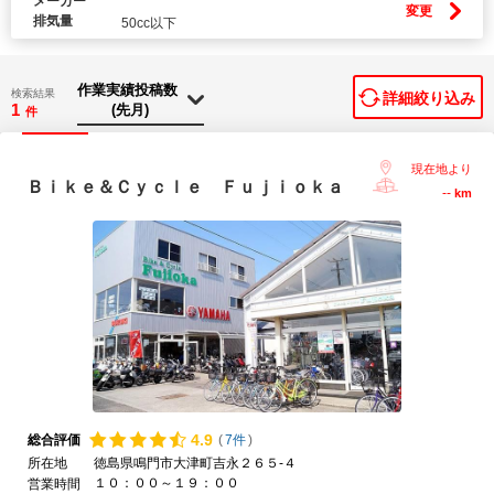
メーカー
変更
排気量
50cc以下
検索結果
詳細絞り込み
1
件
現在地より
Ｂｉｋｅ＆Ｃｙｃｌｅ Ｆｕｊｉｏｋａ
--
km
4.
9
総合評価
(
7件
)
所在地
徳島県鳴門市大津町吉永２６５-４
１０：００～１９：００
営業時間