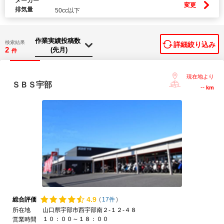
メーカー
変更
排気量
50cc以下
検索結果
詳細絞り込み
2
件
現在地より
ＳＢＳ宇部
--
km
4.
9
総合評価
(
17件
)
所在地
山口県宇部市西宇部南２-１２-４８
１０：００～１８：００
営業時間