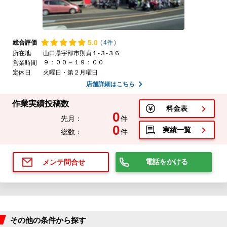
5.
0
総合評価
(
4件
)
所在地
山口県宇部市則貞１-３-３６
９：００～１９：００
営業時間
定休日
火曜日・第２月曜日
店舗詳細はこちら
作業実績投稿数
料金表
0
先月：
件
0
実績一覧
総数：
件
電話をかける
メンテ問合せ
その他の条件から探す