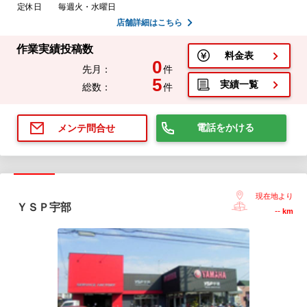
定休日
毎週火・水曜日
店舗詳細はこちら
作業実績投稿数
料金表
0
先月：
件
5
実績一覧
総数：
件
電話をかける
メンテ問合せ
現在地より
ＹＳＰ宇部
--
km