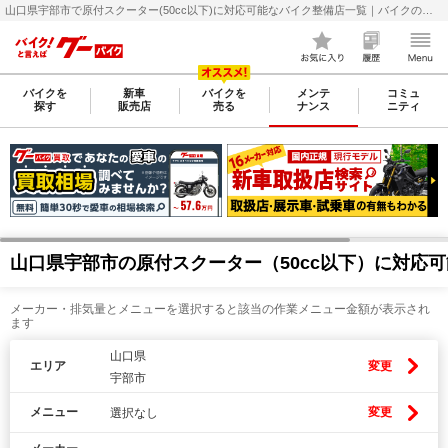
山口県宇部市で原付スクーター(50cc以下)に対応可能なバイク整備店一覧｜バイクの整備・メンテナンス・修理店を探すなら【グーバイク(GooBike)】
バイクを
新車
バイクを
メンテ
コミュ
探す
販売店
売る
ナンス
ニティ
山口県宇部市の原付スクーター（50cc以下）に対応
メーカー・排気量とメニューを選択すると該当の作業メニュー金額が表示され
ます
山口県
エリア
変更
宇部市
メニュー
変更
選択なし