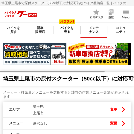
埼玉県上尾市で原付スクーター(50cc以下)に対応可能なバイク整備店一覧｜バイクの整備・メンテナンス・修理店を探すなら【グーバイク(GooBike)】
バイクを
新車
バイクを
メンテ
コミュ
探す
販売店
売る
ナンス
ニティ
埼玉県上尾市の原付スクーター（50cc以下）に対応
メーカー・排気量とメニューを選択すると該当の作業メニュー金額が表示され
ます
埼玉県
エリア
変更
上尾市
メニュー
変更
選択なし