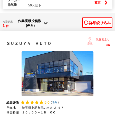
メーカー
変更
排気量
50cc以下
検索結果
詳細絞り込み
1
件
現在地より
ＳＵＺＵＹＡ ＡＵＴＯ
--
km
5.
0
総合評価
(
9件
)
所在地
埼玉県上尾市日の出２-３-１７
１０：００～１８：００
営業時間