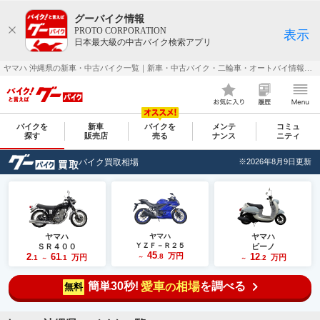
グーバイク情報
PROTO CORPORATION
表示
日本最大級の中古バイク検索アプリ
ヤマハ 沖縄県の新車・中古バイク一覧｜新車・中古バイク・二輪車・オートバイ情報なら【グーバイク(GooBike)】
バイクを
新車
バイクを
メンテ
コミュ
探す
販売店
売る
ナンス
ニティ
バイク買取相場
※2026年8月9日更新
ヤマハ
ヤマハ
ヤマハ
ＹＺＦ－Ｒ２５
ＳＲ４００
ビーノ
45
2
61
万円
12
.8
万円
万円
.1
.1
～
.2
～
～
簡単30秒!
愛車
相場
を調べる
の
無料