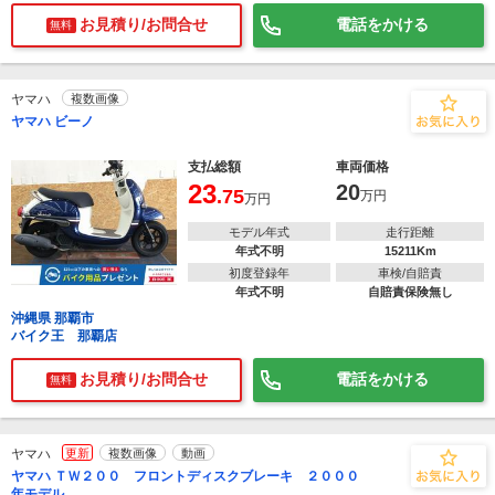
お見積り/お問合せ
電話をかける
無料
ヤマハ
複数画像
ヤマハ ビーノ
支払総額
車両価格
23
20
.75
万円
万円
モデル年式
走行距離
年式不明
15211Km
初度登録年
車検/自賠責
年式不明
自賠責保険無し
沖縄県 那覇市
バイク王 那覇店
お見積り/お問合せ
電話をかける
無料
ヤマハ
更新
複数画像
動画
ヤマハ ＴＷ２００ フロントディスクブレーキ ２０００
年モデル