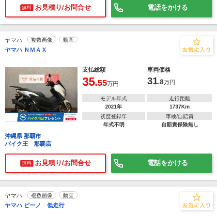
お見積り/お問合せ
電話をかける
無料
ヤマハ
複数画像
動画
ヤマハ ＮＭＡＸ
支払総額
車両価格
35
31
.55
.8
万円
万円
モデル年式
走行距離
2021年
1737Km
初度登録年
車検/自賠責
年式不明
自賠責保険無し
沖縄県 那覇市
バイク王 那覇店
お見積り/お問合せ
電話をかける
無料
ヤマハ
複数画像
動画
ヤマハ ビーノ 低走行