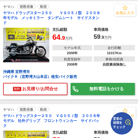
ヤマハ
複数画像
動画
ヤマハ ドラッグスター２５０ ＶＧ０５Ｊ型 ２００８
で
相場をチェック！
年モデル メッキミラー タンデムシート サイドスタン
車種選択するだけ、かんたん相場検索
ド
支払総額
車両価格
まずはメーカーを選択する
64
59
.9
.9
万円
万円
排気量
モデル年式
走行距離
2008年
16157Km
車種
初度登録年
車検/自賠責
2008年
自賠責保険無し
型式(任意)
沖縄県 宜野湾市
バイクＲ（宜野湾大山本店）格安バイク販売
走行距離(任意)
お見積り/お問合せ
無料電話をかける
無料
ヤマハ
複数画像
動画
ヤマハ ドラッグスター２５０ ＶＧ０５Ｊ型 ２００８年
モデル 社外グリップ フロントウィンカー サイドバッ
ク
支払総額
車両価格