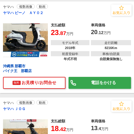
ヤマハ
複数画像
動画
ヤマハ ビーノ ＡＹ０２
支払総額
車両価格
23
20
.87
.12
万円
万円
モデル年式
走行距離
2018年
8216Km
初度登録年
車検/自賠責
年式不明
自賠責保険無し
沖縄県 那覇市
バイク王 那覇店
お見積り/お問合せ
電話をかける
無料
ヤマハ
複数画像
動画
ヤマハ ＪＯＧ
支払総額
車両価格
18
13
.42
.4
万円
万円