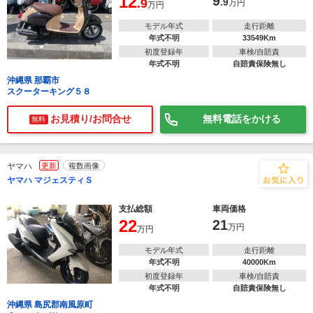
12
9
.9
.9
万円
万円
モデル年式
走行距離
年式不明
33549Km
初度登録年
車検/自賠責
年式不明
自賠責保険無し
沖縄県 那覇市
スクーターキング５８
お見積り/お問合せ
無料電話をかける
無料
ヤマハ
更新
複数画像
ヤマハ マジェスティＳ
支払総額
車両価格
22
21
万円
万円
モデル年式
走行距離
年式不明
40000Km
初度登録年
車検/自賠責
年式不明
自賠責保険無し
沖縄県 島尻郡南風原町