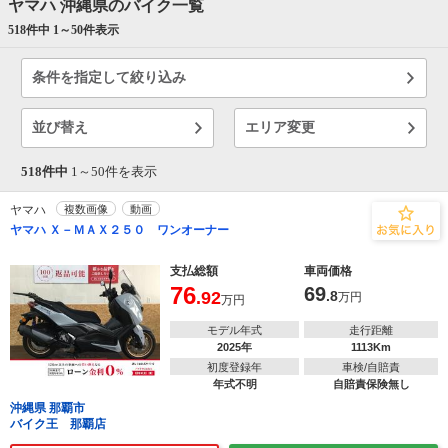
ヤマハ 沖縄県のバイク一覧
518件中 1～
50
件表示
条件を指定して絞り込み
並び替え
エリア変更
518件中
1～
50
件を表示
ヤマハ
複数画像
動画
ヤマハ Ｘ－ＭＡＸ２５０ ワンオーナー
支払総額
車両価格
76
69
.92
.8
万円
万円
モデル年式
走行距離
2025年
1113Km
初度登録年
車検/自賠責
年式不明
自賠責保険無し
沖縄県 那覇市
バイク王 那覇店