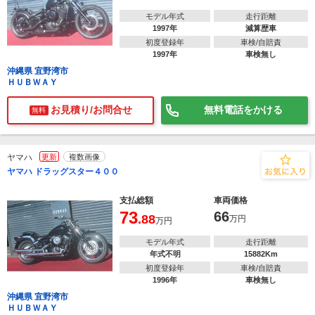
モデル年式
走行距離
1997年
減算歴車
初度登録年
車検/自賠責
1997年
車検無し
沖縄県 宜野湾市
ＨＵＢＷＡＹ
お見積り/お問合せ
無料電話をかける
無料
ヤマハ
更新
複数画像
ヤマハ ドラッグスター４００
支払総額
車両価格
73
66
.88
万円
万円
モデル年式
走行距離
年式不明
15882Km
初度登録年
車検/自賠責
1996年
車検無し
沖縄県 宜野湾市
ＨＵＢＷＡＹ