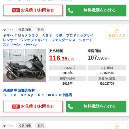
お見積り/お問合せ
無料電話をかける
無料
ヤマハ
複数画像
動画
ヤマハ ＴＭＡＸ５３０ ＡＢＳ ５型 プロドラッグサイ
レンサー ワンオフエキパイ フェンダーレス ショート
スクリーン バーハン
支払総額
車両価格
116
107
.35
.99
万円
万円
モデル年式
走行距離
2015年
19159Km
初度登録年
車検/自賠責
2015年
検2027/09
沖縄県 中頭郡読谷村
Ｂｉｋｅ ｓｈｏｐ Ｒｅ：ｍａｋｅ中部店
お見積り/お問合せ
無料電話をかける
無料
ヤマハ
複数画像
動画