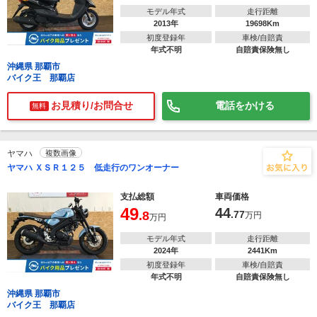
モデル年式
走行距離
2013年
19698Km
初度登録年
車検/自賠責
年式不明
自賠責保険無し
沖縄県 那覇市
バイク王 那覇店
お見積り/お問合せ
電話をかける
無料
ヤマハ
複数画像
ヤマハ ＸＳＲ１２５ 低走行のワンオーナー
支払総額
車両価格
49
44
.8
.77
万円
万円
モデル年式
走行距離
2024年
2441Km
初度登録年
車検/自賠責
年式不明
自賠責保険無し
沖縄県 那覇市
バイク王 那覇店