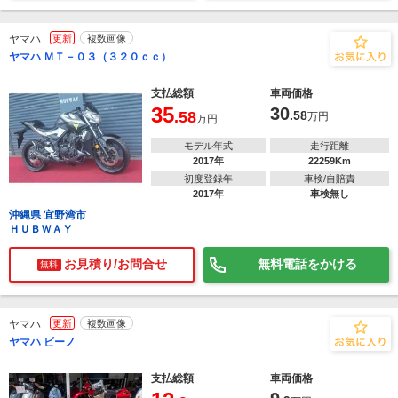
ヤマハ
更新
複数画像
ヤマハ ＭＴ－０３（３２０ｃｃ）
支払総額
車両価格
35
30
.58
.58
万円
万円
モデル年式
走行距離
2017年
22259Km
初度登録年
車検/自賠責
2017年
車検無し
沖縄県 宜野湾市
ＨＵＢＷＡＹ
お見積り/お問合せ
無料電話をかける
無料
ヤマハ
更新
複数画像
ヤマハ ビーノ
支払総額
車両価格