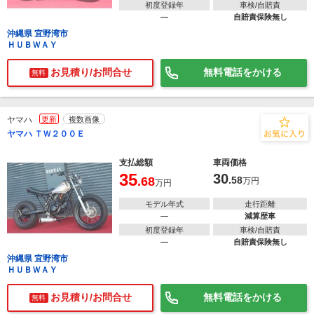
初度登録年
車検/自賠責
―
自賠責保険無し
沖縄県 宜野湾市
ＨＵＢＷＡＹ
お見積り/お問合せ
無料電話をかける
無料
ヤマハ
更新
複数画像
ヤマハ ＴＷ２００Ｅ
支払総額
車両価格
35
30
.68
.58
万円
万円
モデル年式
走行距離
―
減算歴車
初度登録年
車検/自賠責
―
自賠責保険無し
沖縄県 宜野湾市
ＨＵＢＷＡＹ
お見積り/お問合せ
無料電話をかける
無料