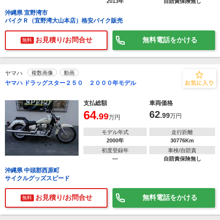
2013年
自賠責保険無し
沖縄県 宜野湾市
バイクＲ（宜野湾大山本店）格安バイク販売
お見積り/お問合せ
無料電話をかける
無料
ヤマハ
複数画像
動画
ヤマハ ドラッグスター２５０ ２０００年モデル
支払総額
車両価格
64
62
.99
.99
万円
万円
モデル年式
走行距離
2000年
30776Km
初度登録年
車検/自賠責
―
自賠責保険無し
沖縄県 中頭郡西原町
サイクルグッズスピード
お見積り/お問合せ
無料電話をかける
無料