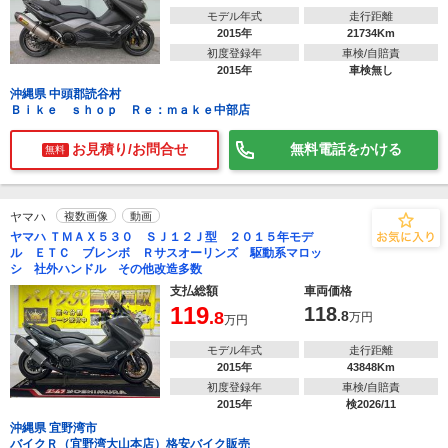
モデル年式
走行距離
2015年
21734Km
初度登録年
車検/自賠責
2015年
車検無し
沖縄県 中頭郡読谷村
Ｂｉｋｅ ｓｈｏｐ Ｒｅ：ｍａｋｅ中部店
お見積り/お問合せ
無料電話をかける
無料
ヤマハ
複数画像
動画
ヤマハ ＴＭＡＸ５３０ ＳＪ１２Ｊ型 ２０１５年モデ
ル ＥＴＣ ブレンボ Ｒサスオーリンズ 駆動系マロッ
シ 社外ハンドル その他改造多数
支払総額
車両価格
119
118
.8
.8
万円
万円
モデル年式
走行距離
2015年
43848Km
初度登録年
車検/自賠責
2015年
検2026/11
沖縄県 宜野湾市
バイクＲ（宜野湾大山本店）格安バイク販売