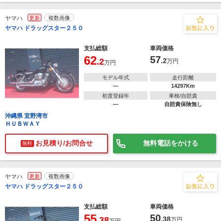
ヤマハ
更新
複数画像
ヤマハ ドラッグスター２５０
支払総額
車両価格
62
57
.2
.2
万円
万円
モデル年式
走行距離
―
14297Km
初度登録年
車検/自賠責
―
自賠責保険無し
沖縄県 宜野湾市
ＨＵＢＷＡＹ
お見積り/お問合せ
無料電話をかける
無料
ヤマハ
更新
複数画像
ヤマハ ドラッグスター２５０
支払総額
車両価格
55
50
.38
.38
万円