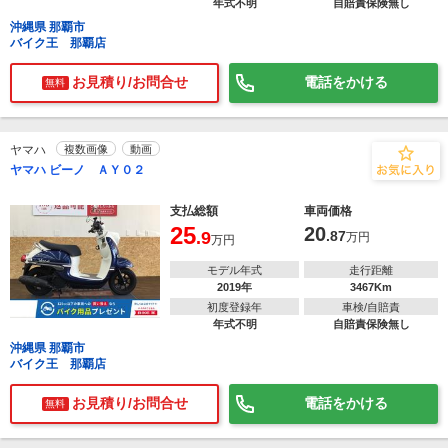
年式不明
自賠責保険無し
沖縄県 那覇市
バイク王 那覇店
お見積り/お問合せ
電話をかける
無料
ヤマハ
複数画像
動画
ヤマハ ビーノ ＡＹ０２
支払総額
車両価格
25
20
.9
.87
万円
万円
モデル年式
走行距離
2019年
3467Km
初度登録年
車検/自賠責
年式不明
自賠責保険無し
沖縄県 那覇市
バイク王 那覇店
お見積り/お問合せ
電話をかける
無料