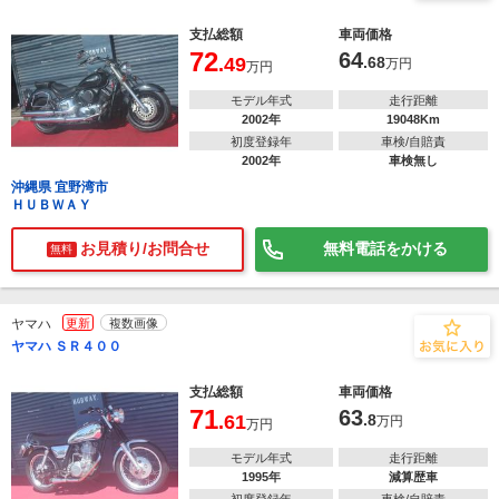
支払総額
車両価格
72
64
.49
.68
万円
万円
モデル年式
走行距離
2002年
19048Km
初度登録年
車検/自賠責
2002年
車検無し
沖縄県 宜野湾市
ＨＵＢＷＡＹ
お見積り/お問合せ
無料電話をかける
無料
ヤマハ
更新
複数画像
ヤマハ ＳＲ４００
支払総額
車両価格
71
63
.61
.8
万円
万円
モデル年式
走行距離
1995年
減算歴車