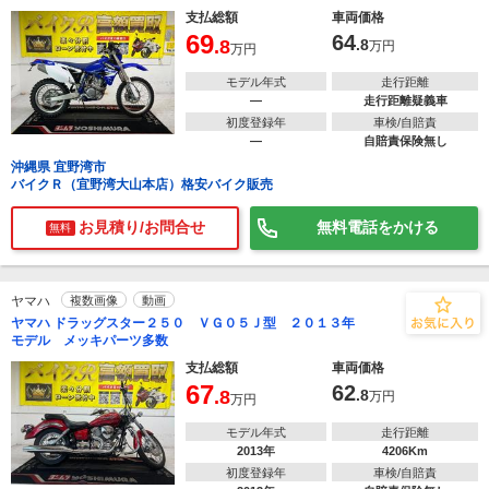
支払総額
車両価格
69
64
.8
.8
万円
万円
モデル年式
走行距離
―
走行距離疑義車
初度登録年
車検/自賠責
―
自賠責保険無し
沖縄県 宜野湾市
バイクＲ（宜野湾大山本店）格安バイク販売
お見積り/お問合せ
無料電話をかける
無料
ヤマハ
複数画像
動画
ヤマハ ドラッグスター２５０ ＶＧ０５Ｊ型 ２０１３年
モデル メッキパーツ多数
支払総額
車両価格
67
62
.8
.8
万円
万円
モデル年式
走行距離
2013年
4206Km
初度登録年
車検/自賠責