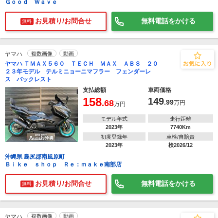
Ｇｏｏｄ Ｗａｖｅ
お見積り/お問合せ
無料電話をかける
無料
ヤマハ
複数画像
動画
ヤマハ ＴＭＡＸ５６０ ＴＥＣＨ ＭＡＸ ＡＢＳ ２０
２３年モデル テルミニョーニマフラー フェンダーレ
ス バックレスト
支払総額
車両価格
158
149
.68
.99
万円
万円
モデル年式
走行距離
2023年
7740Km
初度登録年
車検/自賠責
2023年
検2026/12
沖縄県 島尻郡南風原町
Ｂｉｋｅ ｓｈｏｐ Ｒｅ：ｍａｋｅ南部店
お見積り/お問合せ
無料電話をかける
無料
ヤマハ
複数画像
動画