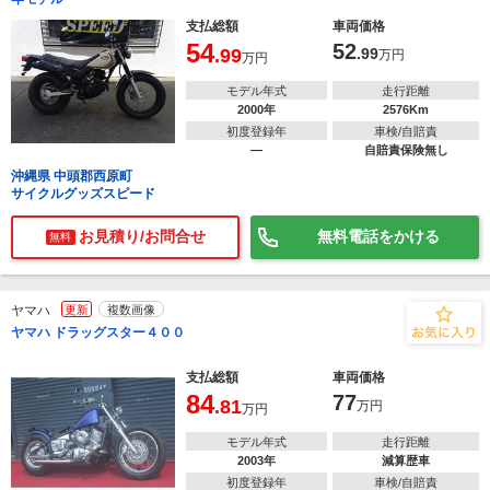
支払総額
車両価格
54
52
.99
.99
万円
万円
モデル年式
走行距離
2000年
2576Km
初度登録年
車検/自賠責
―
自賠責保険無し
沖縄県 中頭郡西原町
サイクルグッズスピード
お見積り/お問合せ
無料電話をかける
無料
ヤマハ
更新
複数画像
ヤマハ ドラッグスター４００
支払総額
車両価格
84
77
.81
万円
万円
モデル年式
走行距離
2003年
減算歴車
初度登録年
車検/自賠責