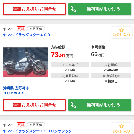
お見積り/お問合せ
無料電話をかける
無料
ヤマハ
更新
複数画像
ヤマハ ドラッグスター４００
支払総額
車両価格
73
66
.81
万円
万円
モデル年式
走行距離
2006年
23484Km
初度登録年
車検/自賠責
2006年
車検無し
沖縄県 宜野湾市
ＨＵＢＷＡＹ
お見積り/お問合せ
無料電話をかける
無料
ヤマハ
更新
複数画像
ヤマハ ドラッグスター１１００クラシック