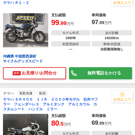
ヤマハ Ｒ１－Ｚ
支払総額
車両価格
99
97
.99
.99
万円
万円
モデル年式
走行距離
1990年
14020Km
初度登録年
車検/自賠責
―
自賠責保険無し
沖縄県 中頭郡西原町
サイクルグッズスピード
お見積り/お問合せ
無料電話をかける
無料
ヤマハ
複数画像
動画
ヤマハ ＳＲ４００ １ＪＲ ２０００年モデル 社外マフ
ラー フェンダーレス アルミタンク アルミカウル カ
スタムシート ハンドル ミラー
支払総額
車両価格
80
69
.5
.99
万円
万円
モデル年式
走行距離