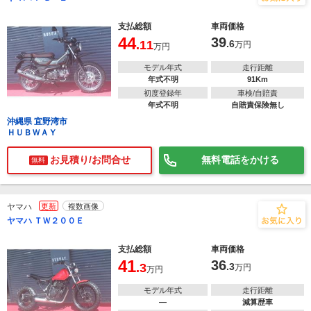
支払総額
車両価格
44
39
.11
.6
万円
万円
モデル年式
走行距離
年式不明
91Km
初度登録年
車検/自賠責
年式不明
自賠責保険無し
沖縄県 宜野湾市
ＨＵＢＷＡＹ
お見積り/お問合せ
無料電話をかける
無料
ヤマハ
更新
複数画像
ヤマハ ＴＷ２００Ｅ
支払総額
車両価格
41
36
.3
.3
万円
万円
モデル年式
走行距離
―
減算歴車