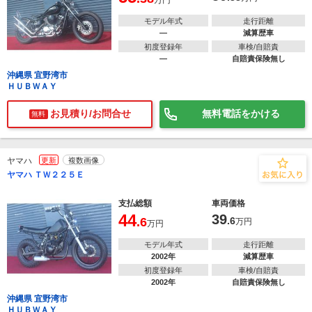
万円
モデル年式
走行距離
―
減算歴車
初度登録年
車検/自賠責
―
自賠責保険無し
沖縄県 宜野湾市
ＨＵＢＷＡＹ
お見積り/お問合せ
無料電話をかける
無料
ヤマハ
更新
複数画像
ヤマハ ＴＷ２２５Ｅ
支払総額
車両価格
44
39
.6
.6
万円
万円
モデル年式
走行距離
2002年
減算歴車
初度登録年
車検/自賠責
2002年
自賠責保険無し
沖縄県 宜野湾市
ＨＵＢＷＡＹ