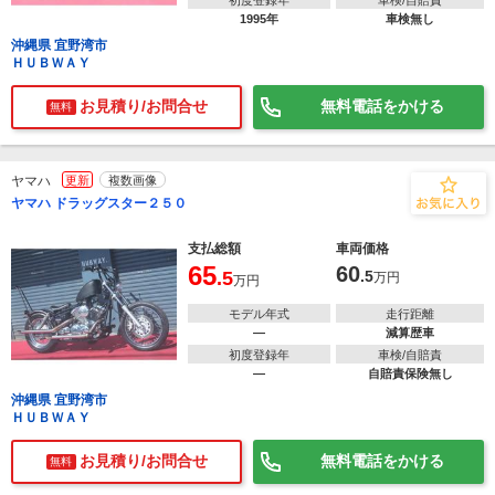
初度登録年
車検/自賠責
1995年
車検無し
沖縄県 宜野湾市
ＨＵＢＷＡＹ
お見積り/お問合せ
無料電話をかける
無料
ヤマハ
更新
複数画像
ヤマハ ドラッグスター２５０
支払総額
車両価格
65
60
.5
.5
万円
万円
モデル年式
走行距離
―
減算歴車
初度登録年
車検/自賠責
―
自賠責保険無し
沖縄県 宜野湾市
ＨＵＢＷＡＹ
お見積り/お問合せ
無料電話をかける
無料