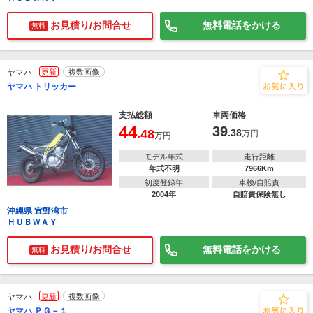
お見積り/お問合せ
無料電話をかける
無料
ヤマハ
更新
複数画像
ヤマハ トリッカー
支払総額
車両価格
44
39
.48
.38
万円
万円
モデル年式
走行距離
年式不明
7966Km
初度登録年
車検/自賠責
2004年
自賠責保険無し
沖縄県 宜野湾市
ＨＵＢＷＡＹ
お見積り/お問合せ
無料電話をかける
無料
ヤマハ
更新
複数画像
ヤマハ ＰＧ－１