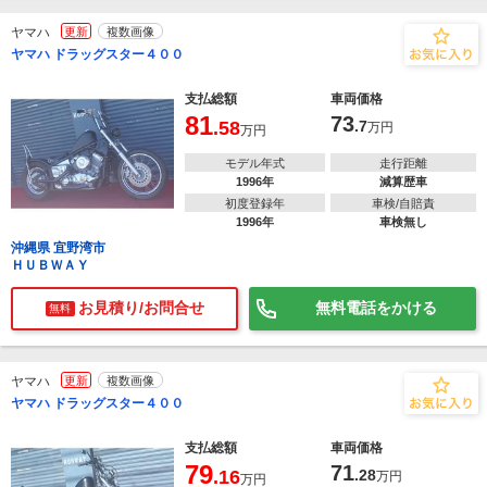
ヤマハ
更新
複数画像
ヤマハ ドラッグスター４００
支払総額
車両価格
81
73
.58
.7
万円
万円
モデル年式
走行距離
1996年
減算歴車
初度登録年
車検/自賠責
1996年
車検無し
沖縄県 宜野湾市
ＨＵＢＷＡＹ
お見積り/お問合せ
無料電話をかける
無料
ヤマハ
更新
複数画像
ヤマハ ドラッグスター４００
支払総額
車両価格
79
71
.16
.28
万円
万円