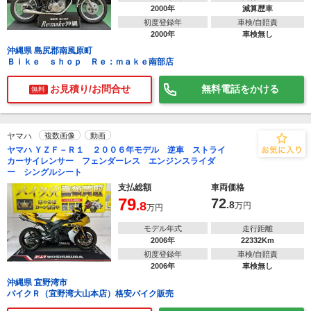
2000年
減算歴車
初度登録年
車検/自賠責
2000年
車検無し
沖縄県 島尻郡南風原町
Ｂｉｋｅ ｓｈｏｐ Ｒｅ：ｍａｋｅ南部店
お見積り/お問合せ
無料電話をかける
無料
ヤマハ
複数画像
動画
ヤマハ ＹＺＦ－Ｒ１ ２００６年モデル 逆車 ストライ
カーサイレンサー フェンダーレス エンジンスライダ
ー シングルシート
支払総額
車両価格
79
72
.8
.8
万円
万円
モデル年式
走行距離
2006年
22332Km
初度登録年
車検/自賠責
2006年
車検無し
沖縄県 宜野湾市
バイクＲ（宜野湾大山本店）格安バイク販売