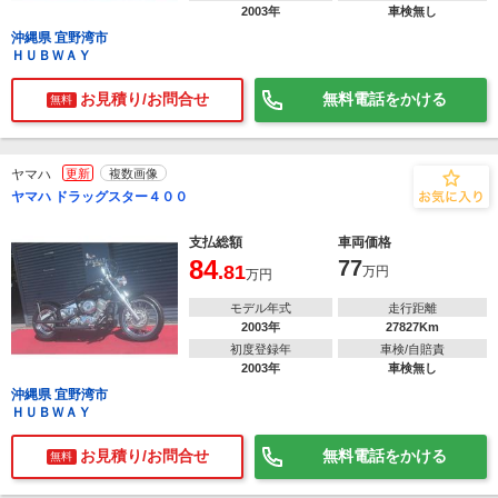
2003年
車検無し
沖縄県 宜野湾市
ＨＵＢＷＡＹ
お見積り/お問合せ
無料電話をかける
無料
ヤマハ
更新
複数画像
ヤマハ ドラッグスター４００
支払総額
車両価格
84
77
.81
万円
万円
モデル年式
走行距離
2003年
27827Km
初度登録年
車検/自賠責
2003年
車検無し
沖縄県 宜野湾市
ＨＵＢＷＡＹ
お見積り/お問合せ
無料電話をかける
無料