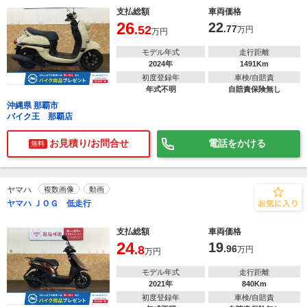
支払総額
車両価格
26
22
.52
.77
万円
万円
モデル年式
走行距離
2024年
1491Km
初度登録年
車検/自賠責
年式不明
自賠責保険無し
沖縄県 那覇市
バイク王 那覇店
お見積り/お問合せ
電話をかける
無料
ヤマハ
複数画像
動画
ヤマハ ＪＯＧ 低走行
支払総額
車両価格
24
19
.8
.96
万円
万円
モデル年式
走行距離
2021年
840Km
初度登録年
車検/自賠責