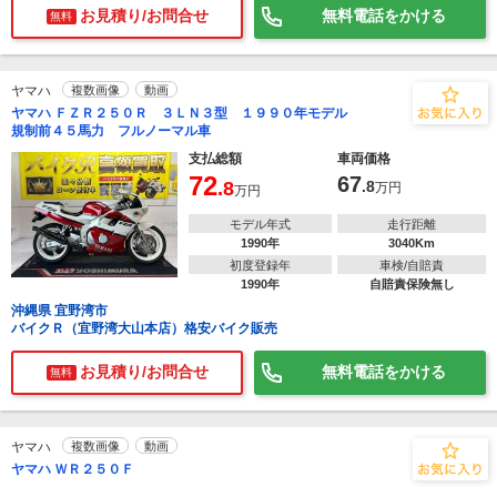
お見積り/お問合せ
無料電話をかける
無料
ヤマハ
複数画像
動画
ヤマハ ＦＺＲ２５０Ｒ ３ＬＮ３型 １９９０年モデル
規制前４５馬力 フルノーマル車
支払総額
車両価格
72
67
.8
.8
万円
万円
モデル年式
走行距離
1990年
3040Km
初度登録年
車検/自賠責
1990年
自賠責保険無し
沖縄県 宜野湾市
バイクＲ（宜野湾大山本店）格安バイク販売
お見積り/お問合せ
無料電話をかける
無料
ヤマハ
複数画像
動画
ヤマハ ＷＲ２５０Ｆ