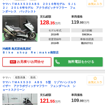
ヤマハ ＴＭＡＸ５３０ＡＢＳ ２０１６年モデル ＳＪ１
２Ｊ ２０１６年モデル アクラポビッチマフラー フェ
ンダーレス バックレスト
支払総額
車両価格
128
119
.35
.99
万円
万円
モデル年式
走行距離
2016年
5963Km
初度登録年
車検/自賠責
2016年
検2027/11
沖縄県 島尻郡南風原町
Ｂｉｋｅ ｓｈｏｐ Ｒｅ：ｍａｋｅ南部店
お見積り/お問合せ
無料電話をかける
無料
ヤマハ
複数画像
動画
ヤマハ ＴＭＡＸ５３０ ＡＢＳ ５型 リゾマハンドルラ
イザー アクラポヴィッチマフラー フェンダーレス シ
ョートスクリーン
支払総額
車両価格
121
109
.55
.99
万円
万円