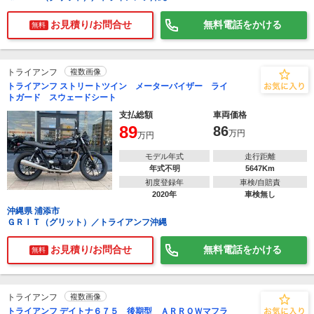
お見積り/お問合せ
無料電話をかける
無料
トライアンフ
複数画像
トライアンフ ストリートツイン メーターバイザー ライ
トガード スウェードシート
支払総額
車両価格
89
86
万円
万円
モデル年式
走行距離
年式不明
5647Km
初度登録年
車検/自賠責
2020年
車検無し
沖縄県 浦添市
ＧＲＩＴ（グリット）／トライアンフ沖縄
お見積り/お問合せ
無料電話をかける
無料
トライアンフ
複数画像
トライアンフ デイトナ６７５ 後期型 ＡＲＲＯＷマフラ