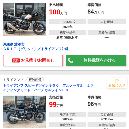
支払総額
車両価格
100
84
.9
万円
万円
モデル年式
走行距離
2026年
―
初度登録年
車検/自賠責
新車 (在庫あり)
―
沖縄県 浦添市
ＧＲＩＴ（グリット）／トライアンフ沖縄
お見積り/お問合せ
無料電話をかける
無料
トライアンフ
複数画像
トライアンフ スピードツイン９００ フルノーマル ２ラ
イディングモード バーチカルツインＥＧ
支払総額
車両価格
99
96
万円
万円
モデル年式
走行距離
2022年
9031Km
初度登録年
車検/自賠責