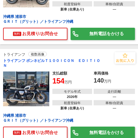
初度登録年
車検/自賠責
新車 (在庫あり)
―
沖縄県 浦添市
ＧＲＩＴ（グリット）／トライアンフ沖縄
お見積り/お問合せ
無料電話をかける
無料
トライアンフ
複数画像
トライアンフ ボンネビルＴ１００ＩＣＯＮ ＥＤＩＴＩＯ
Ｎ
支払総額
車両価格
154
140
万円
万円
モデル年式
走行距離
2026年
―
初度登録年
車検/自賠責
新車 (在庫あり)
―
沖縄県 浦添市
ＧＲＩＴ（グリット）／トライアンフ沖縄
お見積り/お問合せ
無料電話をかける
無料