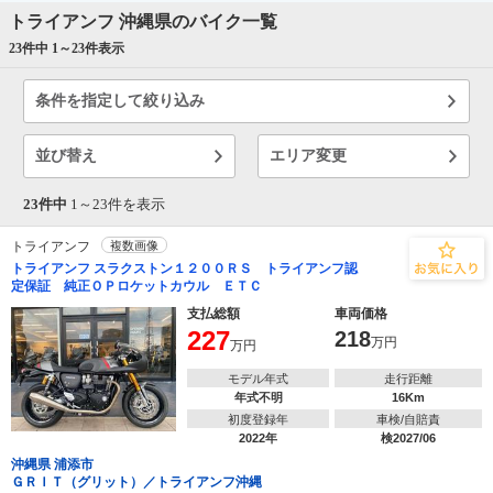
トライアンフ 沖縄県のバイク一覧
23件中 1～
23
件表示
条件を指定して絞り込み
並び替え
エリア変更
23件中
1～
23
件を表示
トライアンフ
複数画像
トライアンフ スラクストン１２００ＲＳ トライアンフ認
定保証 純正ＯＰロケットカウル ＥＴＣ
支払総額
車両価格
227
218
万円
万円
モデル年式
走行距離
年式不明
16Km
初度登録年
車検/自賠責
2022年
検2027/06
沖縄県 浦添市
ＧＲＩＴ（グリット）／トライアンフ沖縄