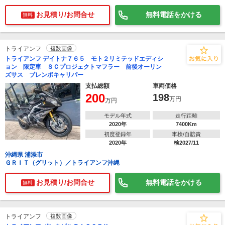
お見積り/お問合せ
無料電話をかける
無料
トライアンフ
複数画像
トライアンフ デイトナ７６５ モト２リミテッドエディシ
ョン 限定車 ＳＣプロジェクトマフラー 前後オーリン
ズサス ブレンボキャリパー
支払総額
車両価格
200
198
万円
万円
モデル年式
走行距離
2020年
7400Km
初度登録年
車検/自賠責
2020年
検2027/11
沖縄県 浦添市
ＧＲＩＴ（グリット）／トライアンフ沖縄
お見積り/お問合せ
無料電話をかける
無料
トライアンフ
複数画像