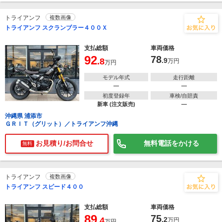
トライアンフ
複数画像
トライアンフ スクランブラー４００Ｘ
支払総額
車両価格
92
78
.8
.9
万円
万円
モデル年式
走行距離
―
―
初度登録年
車検/自賠責
新車 (注文販売)
―
沖縄県 浦添市
ＧＲＩＴ（グリット）／トライアンフ沖縄
お見積り/お問合せ
無料電話をかける
無料
トライアンフ
複数画像
トライアンフ スピード４００
支払総額
車両価格
89
75
.4
.2
万円
万円