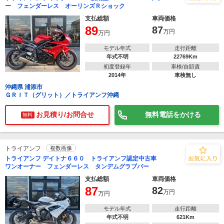
ー フェンダーレス オーリンズＲショック
支払総額
車両価格
89
87
万円
万円
モデル年式
走行距離
年式不明
22769Km
初度登録年
車検/自賠責
2014年
車検無し
沖縄県 浦添市
ＧＲＩＴ（グリット）／トライアンフ沖縄
お見積り/お問合せ
無料電話をかける
無料
トライアンフ
複数画像
トライアンフ デイトナ６６０ トライアンフ認定中古車
ワンオーナー フェンダーレス タンデムグラブバー
支払総額
車両価格
87
82
万円
万円
モデル年式
走行距離
年式不明
621Km