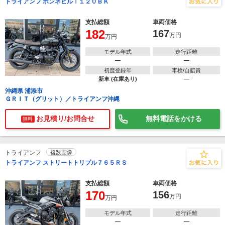
トライアンフ ボンネビルＴ１２０ＢＫ
支払総額
車両価格
182
167
万円
万円
モデル年式
走行距離
―
―
初度登録年
車検/自賠責
新車 (在庫あり)
―
沖縄県 浦添市
ＧＲＩＴ（グリット）／トライアンフ沖縄
お見積り/お問合せ
無料電話をかける
無料
トライアンフ
複数画像
トライアンフ ストリートトリプル７６５ＲＳ
支払総額
車両価格
170
156
万円
万円
モデル年式
走行距離
―
―