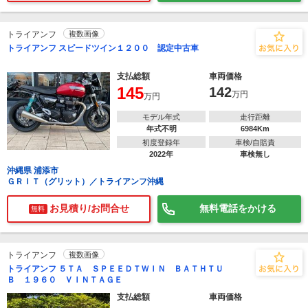
トライアンフ
複数画像
トライアンフ スピードツイン１２００ 認定中古車
支払総額
車両価格
145
142
万円
万円
モデル年式
走行距離
年式不明
6984Km
初度登録年
車検/自賠責
2022年
車検無し
沖縄県 浦添市
ＧＲＩＴ（グリット）／トライアンフ沖縄
お見積り/お問合せ
無料電話をかける
無料
トライアンフ
複数画像
トライアンフ ５ＴＡ ＳＰＥＥＤＴＷＩＮ ＢＡＴＨＴＵ
Ｂ １９６０ ＶＩＮＴＡＧＥ
支払総額
車両価格