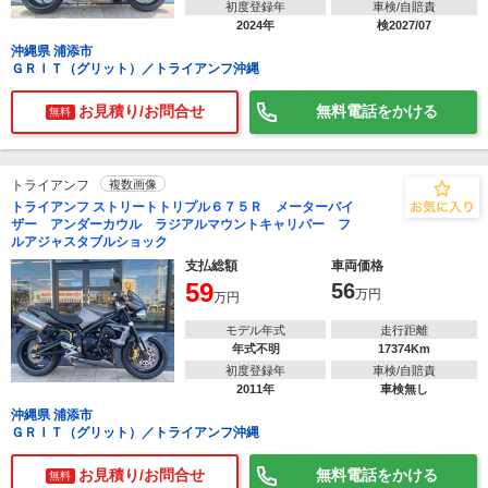
初度登録年
車検/自賠責
2024年
検2027/07
沖縄県 浦添市
ＧＲＩＴ（グリット）／トライアンフ沖縄
お見積り/お問合せ
無料電話をかける
無料
トライアンフ
複数画像
トライアンフ ストリートトリプル６７５Ｒ メーターバイ
ザー アンダーカウル ラジアルマウントキャリパー フ
ルアジャスタブルショック
で
相場をチェック！
車種選択するだけ、かんたん相場検索
支払総額
車両価格
59
56
万円
万円
まずはメーカーを選択する
モデル年式
走行距離
排気量
年式不明
17374Km
初度登録年
車検/自賠責
2011年
車検無し
車種
沖縄県 浦添市
ＧＲＩＴ（グリット）／トライアンフ沖縄
型式(任意)
お見積り/お問合せ
無料電話をかける
無料
走行距離(任意)