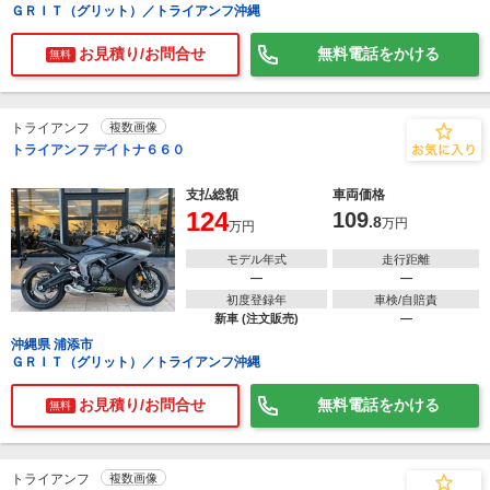
ＧＲＩＴ（グリット）／トライアンフ沖縄
お見積り/お問合せ
無料電話をかける
無料
トライアンフ
複数画像
トライアンフ デイトナ６６０
支払総額
車両価格
124
109
.8
万円
万円
モデル年式
走行距離
―
―
初度登録年
車検/自賠責
新車 (注文販売)
―
沖縄県 浦添市
ＧＲＩＴ（グリット）／トライアンフ沖縄
お見積り/お問合せ
無料電話をかける
無料
トライアンフ
複数画像