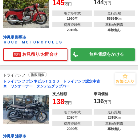
145
144
万円
万円
モデル年式
走行距離
1960年
55994Km
初度登録年
車検/自賠責
2015年
車検無し
沖縄県 那覇市
ＲＯＵＤ ＭＯＴＯＲＣＹＣＬＥＳ
お見積り/お問合せ
無料電話をかける
無料
トライアンフ
複数画像
トライアンフ ボンネビルＴ１２０ トライアンフ認定中古
車 ワンオーナー タンデムグラブバー
支払総額
車両価格
138
136
万円
万円
モデル年式
走行距離
2020年
2818Km
初度登録年
車検/自賠責
2020年
車検無し
沖縄県 浦添市