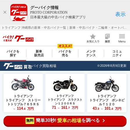
グーバイク情報
PROTO CORPORATION
表示
日本最大級の中古バイク検索アプリ
トライアンフ 沖縄県の新車・中古バイク一覧｜新車・中古バイク・二輪車・オートバイ情報なら【グーバイク(GooBike)】
バイクを
新車
バイクを
メンテ
コミュ
探す
販売店
売る
ナンス
ニティ
バイク買取相場
※2026年8月9日更新
トライアンフ
トライアンフ
トライアンフ
トライアンフ スラクスト
トライアンフ ストリー
トライアンフ ボンネビ
ン１２００ＲＳ
トトリプル７６５ＲＳ
ルＴ１２０
71
161
万円
114
.7
43
101
万円
～
万円
.4
.3
.4
～
～
簡単30秒!
愛車
相場
を調べる
の
無料