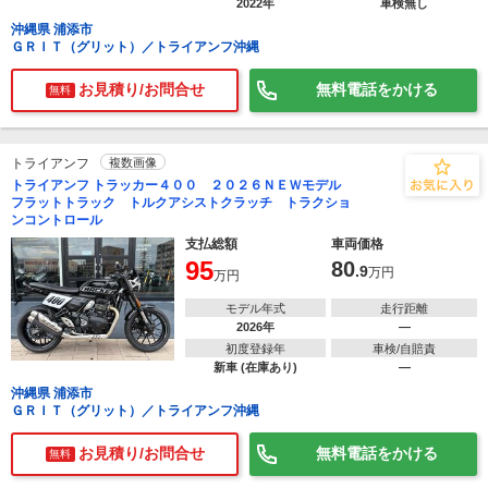
2022年
車検無し
沖縄県 浦添市
ＧＲＩＴ（グリット）／トライアンフ沖縄
お見積り/お問合せ
無料電話をかける
無料
トライアンフ
複数画像
トライアンフ トラッカー４００ ２０２６ＮＥＷモデル
フラットトラック トルクアシストクラッチ トラクショ
ンコントロール
支払総額
車両価格
95
80
.9
万円
万円
モデル年式
走行距離
2026年
―
初度登録年
車検/自賠責
新車 (在庫あり)
―
沖縄県 浦添市
ＧＲＩＴ（グリット）／トライアンフ沖縄
お見積り/お問合せ
無料電話をかける
無料