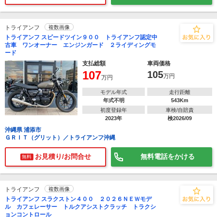
トライアンフ
複数画像
トライアンフ スピードツイン９００ トライアンフ認定中
古車 ワンオーナー エンジンガード ２ライディングモ
ード
支払総額
車両価格
107
105
万円
万円
モデル年式
走行距離
年式不明
543Km
初度登録年
車検/自賠責
2023年
検2026/09
沖縄県 浦添市
ＧＲＩＴ（グリット）／トライアンフ沖縄
お見積り/お問合せ
無料電話をかける
無料
トライアンフ
複数画像
トライアンフ スラクストン４００ ２０２６ＮＥＷモデ
ル カフェレーサー トルクアシストクラッチ トラクシ
ョンコントロール