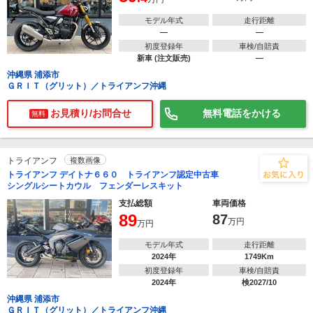
モデル年式
走行距離
―
―
初度登録年
車検/自賠責
新車 (注文販売)
―
沖縄県 浦添市
ＧＲＩＴ（グリット）／トライアンフ沖縄
お見積り/お問合せ
無料電話をかける
無料
トライアンフ
複数画像
トライアンフ デイトナ６６０ トライアンフ認定中古車
シングルシートカウル フェンダーレスキット
支払総額
車両価格
89
87
万円
万円
モデル年式
走行距離
2024年
1749Km
初度登録年
車検/自賠責
2024年
検2027/10
沖縄県 浦添市
ＧＲＩＴ（グリット）／トライアンフ沖縄