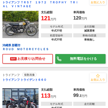
トライアンフ ＴＲ５Ｔ １９７２ ＴＲＯＰＨＹ ＴＲＩ
ＡＬ ＶＩＮＴＡＧＥ
支払総額
車両価格
121
120
万円
万円
モデル年式
走行距離
年式不明
減算歴車
初度登録年
車検/自賠責
年式不明
車検無し
沖縄県 那覇市
ＲＯＵＤ ＭＯＴＯＲＣＹＣＬＥＳ
お見積り/お問合せ
無料電話をかける
無料
トライアンフ
複数画像
トライアンフ トライデント６６０
支払総額
車両価格
113
99
.3
万円
万円
モデル年式
走行距離