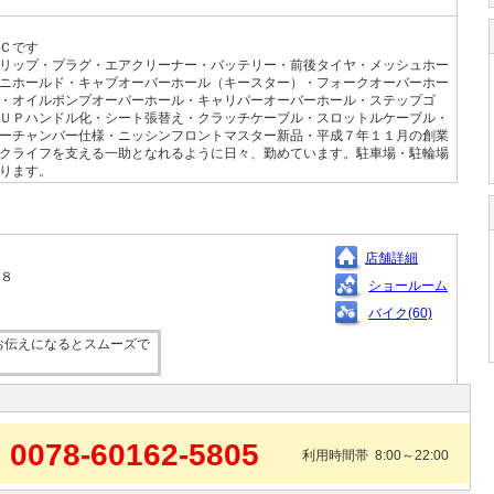
Ｃです
リップ・プラグ・エアクリーナー・バッテリー・前後タイヤ・メッシュホー
ニホールド・キャブオーバーホール（キースター）・フォークオーバーホー
・オイルポンプオーバーホール・キャリパーオーバーホール・ステップゴ
ＵＰハンドル化・シート張替え・クラッチケーブル・スロットルケーブル・
ーチャンバー仕様・ニッシンフロントマスター新品・平成７年１１月の創業
クライフを支える一助となれるように日々、勤めています。駐車場・駐輪場
ります。
店舗詳細
５８
ショールーム
バイク(60)
お伝えになるとスムーズで
0078-60162-5805
利用時間帯 8:00～22:00