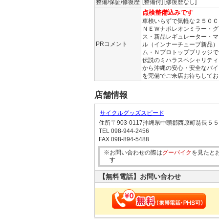
整備/保証/修復歴
[整備付] [修復歴なし]
点検整備込みです
車検いらずで気軽な２５０Ｃ
ＮＥＷナポレオンミラー・グ
ス・新品レギュレーター・マ
PRコメント
ル（インナーチューブ新品）
ム・Ｎプロトップブリッジで
伝説のミハラスペシャリティ
から沖縄の安心・安全なバイ
を完備でご来店お待ちしてお
店舗情報
サイクルグッズスピード
住所
〒903-0117沖縄県中頭郡西原町翁長５
TEL
098-944-2456
FAX
098-894-5488
※お問い合わせの際は
グーバイク
を見たと
す
【無料電話】お問い合わせ