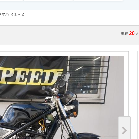
ヤマハ Ｒ１－Ｚ
20
現在