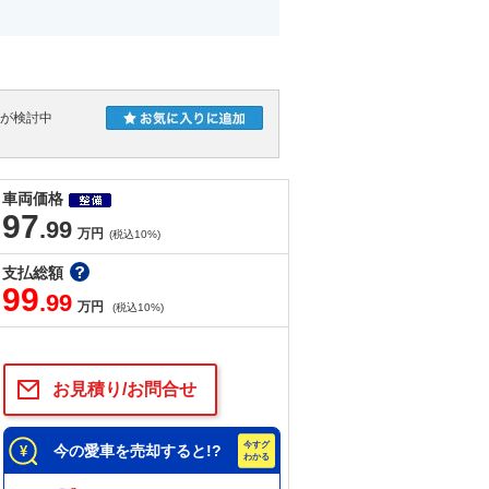
人が検討中
車両価格
97
.99
万円
(税込10%)
支払総額
99
.99
万円
(税込10%)
お見積り/お問合せ
今の愛車を売却すると!?