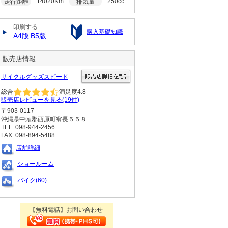
14020Km
250cc
走行距離
排気量
印刷する
購入基礎知識
A4版
B5版
販売店情報
サイクルグッズスピード
総合
満足度
4.8
販売店レビューを見る(19件)
〒903-0117
沖縄県中頭郡西原町翁長５５８
TEL: 098-944-2456
FAX: 098-894-5488
店舗詳細
ショールーム
バイク(60)
【無料電話】お問い合わせ