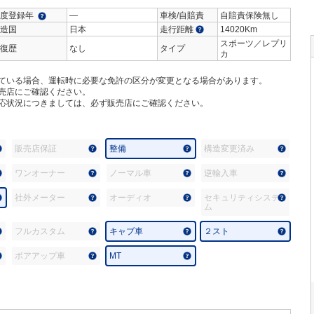
度登録年
―
車検/自賠責
自賠責保険無し
造国
日本
走行距離
14020Km
スポーツ／レプリ
復歴
なし
タイプ
カ
ている場合、運転時に必要な免許の区分が変更となる場合があります。
売店にご確認ください。
応状況につきましては、必ず販売店にご確認ください。
販売店保証
整備
構造変更済み
ワンオーナー
ノーマル車
逆輸入車
社外メーター
オーディオ
セキュリティシステ
ム
フルカスタム
キャブ車
２スト
ボアアップ車
MT