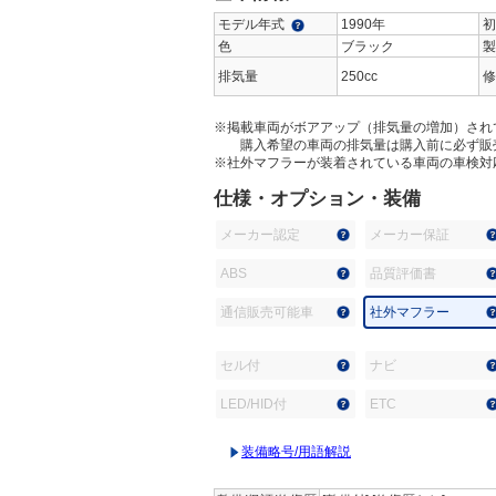
モデル年式
1990年
初
色
ブラック
製
排気量
250cc
修
※掲載車両がボアアップ（排気量の増加）され
購入希望の車両の排気量は購入前に必ず販
※社外マフラーが装着されている車両の車検対
仕様・オプション・装備
メーカー認定
メーカー保証
ABS
品質評価書
通信販売可能車
社外マフラー
セル付
ナビ
LED/HID付
ETC
装備略号/用語解説