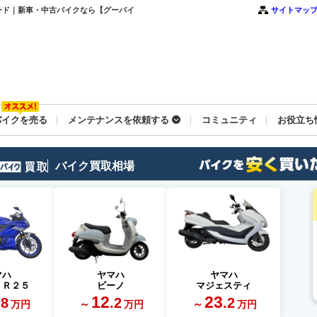
スピード｜新車・中古バイクなら【グーバイ
サイトマッ
バイクを売る
メンテナンスを依頼する
コミュニティ
お役立ち
バイク買取相場
マハ
ヤマハ
ヤマハ
－Ｒ２５
ビーノ
マジェスティ
12
23
.8
.2
.2
～
～
万円
万円
万円