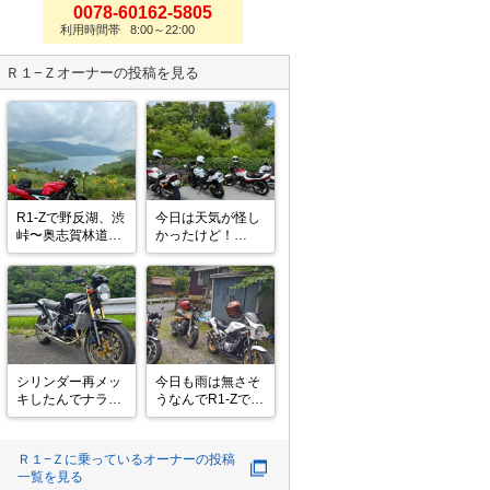
0078-60162-5805
利用時間帯 8:00～22:00
Ｒ１−Ｚ
オーナーの投稿を見る
R1-Zで野反湖、渋
今日は天気が怪し
峠〜奥志賀林道、
かったけど！

栄村から魚沼スカ
予報は晴れるハ
イライン。梅雨明
ズ！😅

け間近、夏までも
県内ツーリングに
う少しですね。帰
変更して

ったらチャンバー
遅れて出発💨

が折れてました。
晴れて🌞良かった

純正チャンバーな
カレー🍛も美味し
んだけどな、修理
く頂きました😊
シリンダー再メッ
今日も雨は無さそ
しないと。
キしたんでナラシ
うなんでR1-Zで山
の旅に。

カフェHeavenさ
ピストンとリング
んに行って来まし
は中古なんで
た。

Ｒ１−Ｚ
に乗っているオーナーの投稿
200km位で良いか
一覧を見る
な(笑)

マッハの友だちも