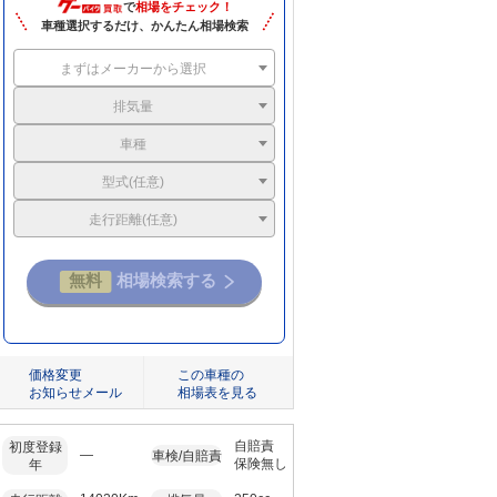
で
相場をチェック！
車種選択するだけ、かんたん相場検索
まずはメーカーから選択
排気量
車種
型式(任意)
走行距離(任意)
価格変更
この車種の
お知らせメール
相場表を見る
自賠責
初度登録
―
車検/自賠責
保険無し
年