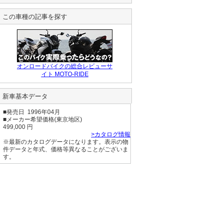
今の所漏れも無い
行くって言ったん
し異常無し‼️

でいっしょに行っ
この車種の記事を探す
3XCエンジンより
たらhide-99さん
吸気音も排気音も
も来ていて話が盛
でかい気がする😁
り上がってランチ
をいただいて話し
て
オンロードバイクの総合レビューサ
イト MOTO-RIDE
新車基本データ
■発売日 1996年04月
■メーカー希望価格(東京地区)
499,000 円
>カタログ情報
※最新のカタログデータになります。表示の物
件データと年式、価格等異なることがございま
す。