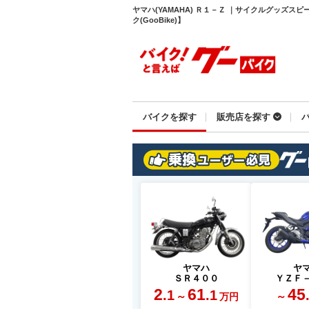
ヤマハ(YAMAHA) Ｒ１－Ｚ ｜サイクルグッズ
ク(GooBike)】
バイクを探す
販売店を探す
ヤマハ
ヤ
ＳＲ４００
ＹＺＦ
2
61
45
.1
.1
～
～
万円