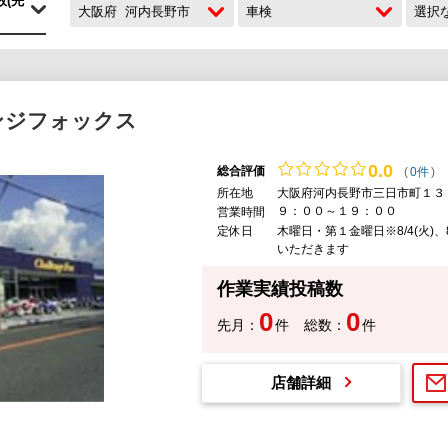
大阪府
河内長野市
車検
選択
ンジフォックス
0.
0
総合評価
(
0件
)
所在地
大阪府河内長野市三日市町１３
９：００～１９：００
営業時間
定休日
木曜日・第１金曜日※8/4(火)、8/
いただきます
作業実績投稿数
0
0
先月：
件
総数：
件
店舗詳細