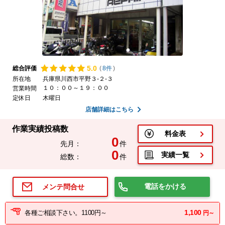
5.
0
総合評価
(
8件
)
所在地
兵庫県川西市平野３-２-３
１０：００～１９：００
営業時間
定休日
木曜日
店舗詳細はこちら
作業実績投稿数
料金表
0
先月：
件
0
実績一覧
総数：
件
電話をかける
メンテ問合せ
1,100
各種ご相談下さい。1100円～
円～