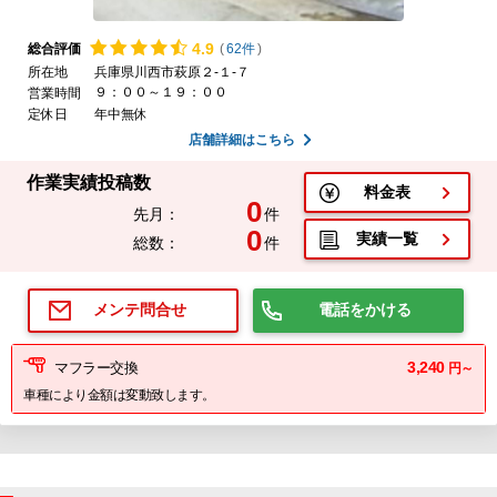
4.
9
総合評価
(
62件
)
所在地
兵庫県川西市萩原２-１-７
９：００～１９：００
営業時間
定休日
年中無休
店舗詳細はこちら
作業実績投稿数
料金表
0
先月：
件
0
実績一覧
総数：
件
電話をかける
メンテ問合せ
3,240
マフラー交換
円～
車種により金額は変動致します。