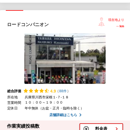
現在地より
ロードコンパニオン
--
km
4.
9
総合評価
(
88件
)
所在地
兵庫県川西市栄根１-７-１８
１０：００～１９：００
営業時間
定休日
年中無休（お盆・正月・臨時を除く）
店舗詳細はこちら
作業実績投稿数
料金表