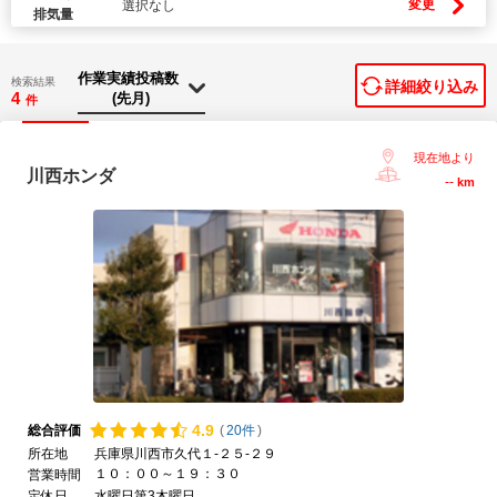
変更
選択なし
排気量
検索結果
詳細絞り込み
4
件
現在地より
川西ホンダ
--
km
4.
9
総合評価
(
20件
)
所在地
兵庫県川西市久代１-２５-２９
１０：００～１９：３０
営業時間
定休日
水曜日第3木曜日