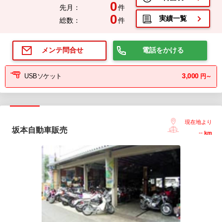
0
先月：
件
0
実績一覧
総数：
件
電話をかける
メンテ問合せ
3,000
USBソケット
円～
現在地より
坂本自動車販売
--
km