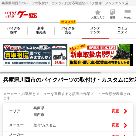
兵庫県川西市のパーツの取付け・カスタムに対応可能なバイク整備・メンテナンス店検索・料金(費用)比較なら【グーバイク(GooBike)】
バイクを
新車
バイクを
メンテ
コミュ
探す
販売店
売る
ナンス
ニティ
兵庫県川西市のバイクパーツの取付け・カスタムに対
メーカー・排気量とメニューを選択すると該当の作業メニュー金額が表示され
ます
兵庫県
エリア
変更
川西市
メニュー
変更
取付/カスタム
メーカー