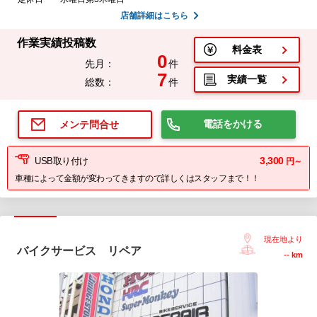
店舗詳細はこちら
作業実績投稿数
料金表
0
先月：
件
7
実績一覧
総数：
件
電話をかける
メンテ問合せ
3,300
USB取り付け
円～
車種によって金額が変わってきますので詳しくはスタッフまで！！
現在地より
バイクサービス リペア
--
km