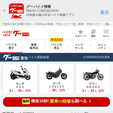
グーバイク情報
PROTO CORPORATION
表示
日本最大級の中古バイク検索アプリ
千葉県の走行距離10000～15000kmの新車・中古バイク一覧｜新車・中古バイク・二輪車・オートバイ情報なら【グーバイク(GooBike)】
バイクを
新車
バイクを
メンテ
コミュ
探す
販売店
売る
ナンス
ニティ
バイク買取相場
※2026年8月10日更新
ホンダ
ホンダ
ヤマハ
レブル２５０
ＰＣＸ
ＳＲ４００
38
4
30
万円
2
61
.1
万円
万円
.1
.1
～
.1
.1
～
～
簡単30秒!
愛車
相場
を調べる
の
無料