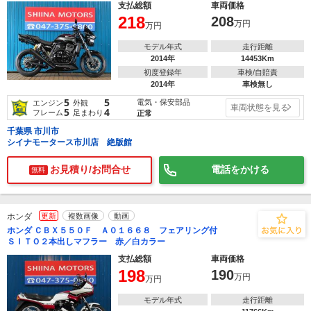
支払総額
車両価格
218
208
万円
万円
モデル年式
走行距離
2014年
14453Km
初度登録年
車検/自賠責
2014年
車検無し
5
5
電気・保安部品
エンジン
外観
車両状態を見る
5
4
フレーム
足まわり
正常
千葉県 市川市
シイナモータース市川店 絶版館
お見積り/お問合せ
電話をかける
無料
ホンダ
更新
複数画像
動画
ホンダ ＣＢＸ５５０Ｆ Ａ０１６６８ フェアリング付
ＳＩＴＯ２本出しマフラー 赤／白カラー
支払総額
車両価格
198
190
万円
万円
モデル年式
走行距離