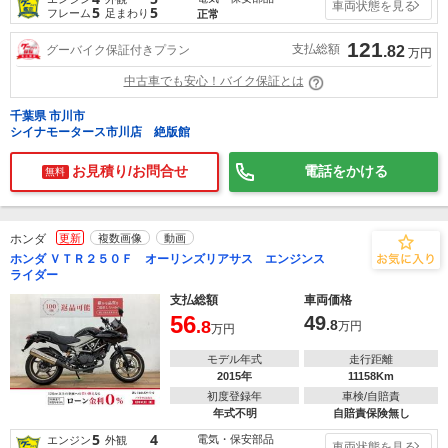
車両状態を見る
5
5
フレーム
足まわり
正常
121
支払総額
グーバイク保証付きプラン
.82
万円
中古車でも安心！バイク保証とは
千葉県 市川市
シイナモータース市川店 絶版館
お見積り/お問合せ
電話をかける
無料
ホンダ
更新
複数画像
動画
ホンダ ＶＴＲ２５０Ｆ オーリンズリアサス エンジンス
ライダー
支払総額
車両価格
56
49
.8
.8
万円
万円
モデル年式
走行距離
2015年
11158Km
初度登録年
車検/自賠責
年式不明
自賠責保険無し
5
4
電気・保安部品
エンジン
外観
車両状態を見る