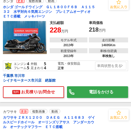
ホンダ
更新
複数画像
動画
ホンダ ゴールドウイング ＧＬ１８００Ｆ６Ｂ Ａ１１５
３２ 水平対向６気筒エンジン プレミアムオーディオ
ＥＴＣ搭載 メッキパーツ
支払総額
車両価格
228
218
万円
万円
モデル年式
走行距離
2013年
14695Km
初度登録年
車検/自賠責
2013年
車検無し
4
5
電気・保安部品
エンジン
外観
車両状態を見る
5
4
フレーム
足まわり
正常
千葉県 市川市
シイナモータース市川店 絶版館
お見積り/お問合せ
電話をかける
無料
カワサキ
更新
複数画像
動画
カワサキ ＺＲＸ１２００ ＤＡＥＧ Ａ１１６８３ ゲイ
ルスピードホイール オーリンズリアサス アンダーカウ
ル オーテックマフラー ＥＴＣ搭載