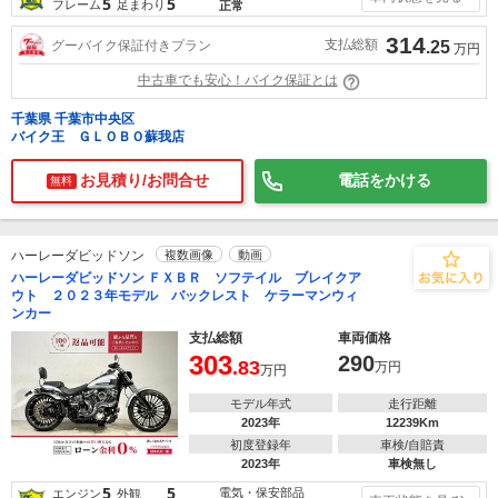
5
5
フレーム
足まわり
正常
314
支払総額
グーバイク保証付きプラン
.25
万円
中古車でも安心！バイク保証とは
千葉県 千葉市中央区
バイク王 ＧＬＯＢＯ蘇我店
お見積り/お問合せ
電話をかける
無料
ハーレーダビッドソン
複数画像
動画
ハーレーダビッドソン ＦＸＢＲ ソフテイル ブレイクア
ウト ２０２３年モデル バックレスト ケラーマンウィ
ンカー
支払総額
車両価格
303
290
.83
万円
万円
モデル年式
走行距離
2023年
12239Km
初度登録年
車検/自賠責
2023年
車検無し
5
5
電気・保安部品
エンジン
外観