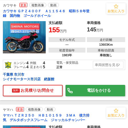
カワサキ
更新
複数画像
動画
カワサキ ＧＰＺ４００Ｆ Ａ１１５４６ 昭和５８年登
録 国内物 ゴールドホイール
支払総額
車両価格
155
145
万円
万円
モデル年式
走行距離
―
13603Km
初度登録年
車検/自賠責
1983年
車検無し
4
4
電気・保安部品
エンジン
外観
車両状態を見る
4
5
フレーム
足まわり
正常
千葉県 市川市
シイナモータース市川店 絶版館
お見積り/お問合せ
電話をかける
無料
ヤマハ
更新
複数画像
動画
ヤマハ ＴＺＲ２５０ ＨＢ１０１５９ ３ＭＡ 後方排
気 デルタボックスフレーム ジャッカルチャンバー
支払総額
車両価格