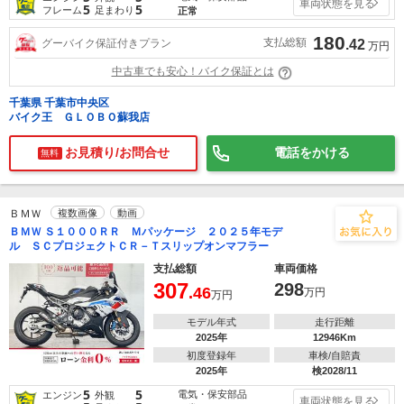
車両状態を見る
5
5
フレーム
足まわり
正常
180
支払総額
グーバイク保証付きプラン
.42
万円
中古車でも安心！バイク保証とは
千葉県 千葉市中央区
バイク王 ＧＬＯＢＯ蘇我店
お見積り/お問合せ
電話をかける
無料
ＢＭＷ
複数画像
動画
ＢＭＷ Ｓ１０００ＲＲ Ｍパッケージ ２０２５年モデ
ル ＳＣプロジェクトＣＲ－Ｔスリップオンマフラー
支払総額
車両価格
307
298
.46
万円
万円
モデル年式
走行距離
2025年
12946Km
初度登録年
車検/自賠責
2025年
検2028/11
5
5
電気・保安部品
エンジン
外観
車両状態を見る