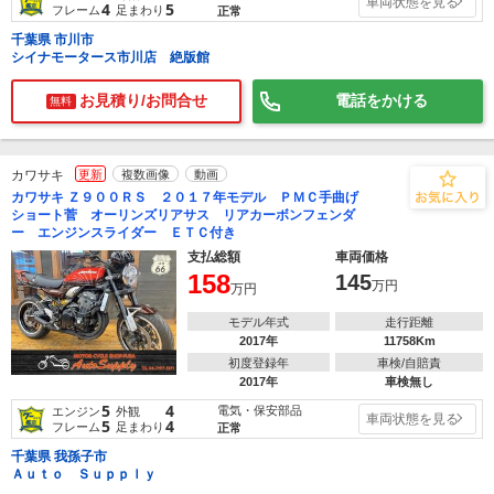
車両状態を見る
4
5
フレーム
足まわり
正常
千葉県 市川市
シイナモータース市川店 絶版館
お見積り/お問合せ
電話をかける
無料
カワサキ
更新
複数画像
動画
カワサキ Ｚ９００ＲＳ ２０１７年モデル ＰＭＣ手曲げ
ショート菅 オーリンズリアサス リアカーボンフェンダ
ー エンジンスライダー ＥＴＣ付き
支払総額
車両価格
158
145
万円
万円
モデル年式
走行距離
2017年
11758Km
初度登録年
車検/自賠責
2017年
車検無し
5
4
電気・保安部品
エンジン
外観
車両状態を見る
5
4
フレーム
足まわり
正常
千葉県 我孫子市
Ａｕｔｏ Ｓｕｐｐｌｙ