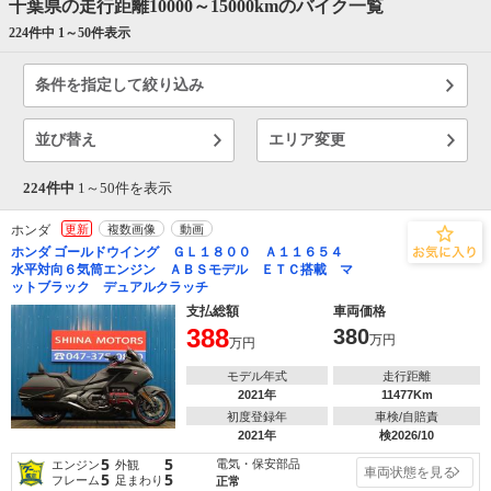
千葉県の走行距離10000～15000kmのバイク一覧
224件中 1～
50
件表示
条件を指定して絞り込み
並び替え
エリア変更
224件中
1～
50
件を表示
ホンダ
更新
複数画像
動画
ホンダ ゴールドウイング ＧＬ１８００ Ａ１１６５４
水平対向６気筒エンジン ＡＢＳモデル ＥＴＣ搭載 マ
ットブラック デュアルクラッチ
支払総額
車両価格
388
380
万円
万円
モデル年式
走行距離
2021年
11477Km
初度登録年
車検/自賠責
2021年
検2026/10
5
5
電気・保安部品
エンジン
外観
車両状態を見る
5
5
フレーム
足まわり
正常