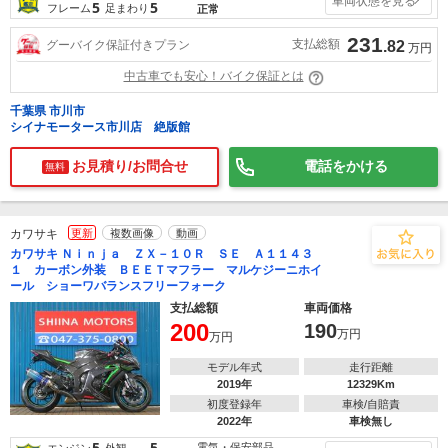
車両状態を見る
5
5
フレーム
足まわり
正常
231
支払総額
グーバイク保証付きプラン
.82
万円
中古車でも安心！バイク保証とは
千葉県 市川市
シイナモータース市川店 絶版館
お見積り/お問合せ
電話をかける
無料
カワサキ
更新
複数画像
動画
カワサキ Ｎｉｎｊａ ＺＸ－１０Ｒ ＳＥ Ａ１１４３
１ カーボン外装 ＢＥＥＴマフラー マルケジーニホイ
ール ショーワバランスフリーフォーク
支払総額
車両価格
200
190
万円
万円
モデル年式
走行距離
2019年
12329Km
初度登録年
車検/自賠責
2022年
車検無し
5
5
電気・保安部品
エンジン
外観