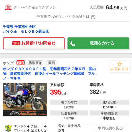
64
支払総額
グーバイク保証付きプラン
.96
万円
中古車でも安心！バイク保証とは
千葉県 千葉市中央区
バイク王 ＧＬＯＢＯ蘇我店
お見積り/お問合せ
電話をかける
無料
ホンダ
更新
複数画像
動画
ホンダ ＣＢＸ４００Ｆ１型 初年度昭和５７年６月 国内
物 型式類別枠内 前後ホイールマッチング確認済 フル
ノーマル車
支払総額
車両価格
395
382
万円
万円
モデル年式
走行距離
1982年
11047Km
初度登録年
車検/自賠責
1982年
車検無し
4
4
電気・保安部品
エンジン
外観
車両状態を見る
4
3
フレーム
足まわり
正常