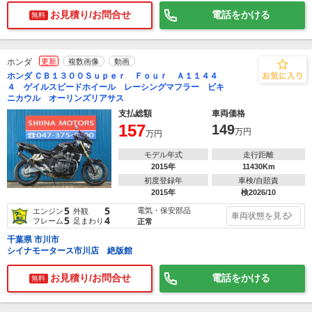
お見積り/お問合せ
電話をかける
無料
ホンダ
更新
複数画像
動画
ホンダ ＣＢ１３００Ｓｕｐｅｒ Ｆｏｕｒ Ａ１１４４
４ ゲイルスピードホイール レーシングマフラー ビキ
ニカウル オーリンズリアサス
支払総額
車両価格
157
149
万円
万円
モデル年式
走行距離
2015年
11430Km
初度登録年
車検/自賠責
2015年
検2026/10
5
5
電気・保安部品
エンジン
外観
車両状態を見る
5
4
フレーム
足まわり
正常
千葉県 市川市
シイナモータース市川店 絶版館
お見積り/お問合せ
電話をかける
無料