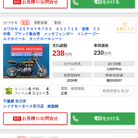
お見積り/お問合せ
電話をかける
無料
カワサキ
更新
複数画像
動画
カワサキ ＺＥＰＨＹＲ７５０ Ａ１１７１５ 逆車 Ｚ２
外装 ブラック集合管 メッキフェンダー インナーゴー
ルドホイール タックロールシート
支払総額
車両価格
238
230
万円
万円
モデル年式
走行距離
―
13997Km
初度登録年
車検/自賠責
2026年
検2029/07
4
4
電気・保安部品
エンジン
外観
車両状態を見る
4
5
フレーム
足まわり
正常
千葉県 市川市
シイナモータース市川店 絶版館
お見積り/お問合せ
電話をかける
無料