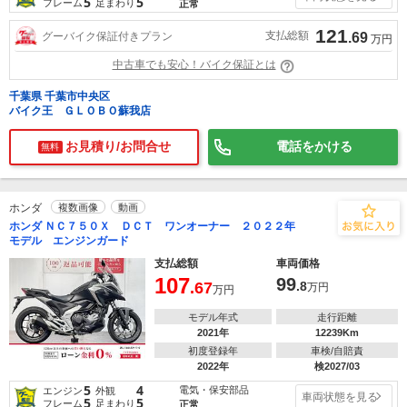
5
5
フレーム
足まわり
正常
121
支払総額
グーバイク保証付きプラン
.69
万円
中古車でも安心！バイク保証とは
千葉県 千葉市中央区
バイク王 ＧＬＯＢＯ蘇我店
お見積り/お問合せ
電話をかける
無料
ホンダ
複数画像
動画
ホンダ ＮＣ７５０Ｘ ＤＣＴ ワンオーナー ２０２２年
モデル エンジンガード
支払総額
車両価格
107
99
.67
.8
万円
万円
モデル年式
走行距離
2021年
12239Km
初度登録年
車検/自賠責
2022年
検2027/03
5
4
電気・保安部品
エンジン
外観
車両状態を見る
5
5
フレーム
足まわり
正常