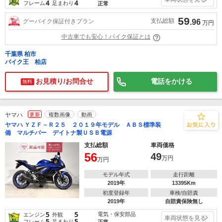
4
4
フレーム
足まわり
正常
59
支払総額
グーバイク保証付きプラン
.96
万円
中古車でも安心！バイク保証とは
千葉県 柏市
バイク王 柏店
お見積り/お問合せ
電話をかける
無料
ヤマハ
更新
複数画像
動画
ヤマハ ＹＺＦ－Ｒ２５ ２０１９年モデル ＡＢＳ標準装
備 マルチバー デイトナ製ＵＳＢ電源
支払総額
車両価格
56
49
万円
万円
モデル年式
走行距離
2019年
13395Km
初度登録年
車検/自賠責
2019年
自賠責保険無し
5
5
電気・保安部品
エンジン
外観
車両状態を見る
5
5
フレーム
足まわり
正常