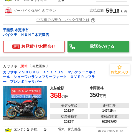
59
支払総額
グーバイク保証付きプラン
.16
万円
中古車でも安心！バイク保証とは
千葉県 木更津市
バイク王 ＨＵＮＴ木更津店
お見積り/お問合せ
電話をかける
無料
カワサキ
更新
複数画像
カワサキ Ｚ９００ＲＳ Ａ１１７０９ マルケジーニホイ
ール ショーワバランスフリーフォーク ＯＶＥＲマフラ
ー ブレンボキャリパー
支払総額
車両価格
358
350
万円
万円
モデル年式
走行距離
2022年
14741Km
初度登録年
車検/自賠責
2022年
検2027/03
5
5
電気・保安部品
エンジン
外観
車両状態を見る