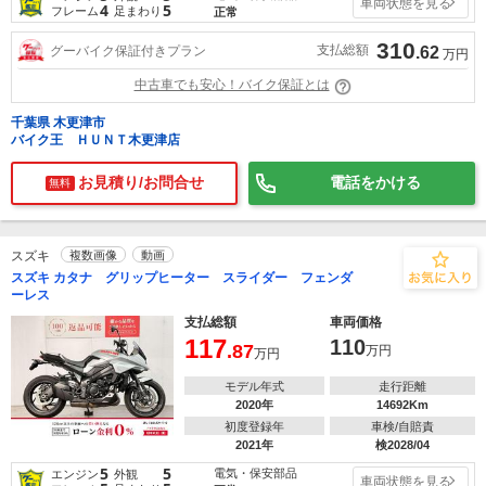
車両状態を見る
4
5
フレーム
足まわり
正常
310
支払総額
グーバイク保証付きプラン
.62
万円
中古車でも安心！バイク保証とは
千葉県 木更津市
バイク王 ＨＵＮＴ木更津店
お見積り/お問合せ
電話をかける
無料
スズキ
複数画像
動画
スズキ カタナ グリップヒーター スライダー フェンダ
ーレス
支払総額
車両価格
117
110
.87
万円
万円
モデル年式
走行距離
2020年
14692Km
初度登録年
車検/自賠責
2021年
検2028/04
5
5
電気・保安部品
エンジン
外観
車両状態を見る