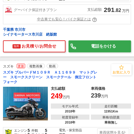
291
支払総額
グーバイク保証付きプラン
.82
万円
中古車でも安心！バイク保証とは
千葉県 市川市
シイナモータース市川店 絶版館
お見積り/お問合せ
電話をかける
無料
スズキ
更新
複数画像
動画
スズキ ブルバードＭ１０９Ｒ Ａ１１６９９ マットグレ
ー スモークスクリーン スモークテール 倒立フロント
フォーク
支払総額
車両価格
249
239
万円
万円
モデル年式
走行距離
2018年
11951Km
初度登録年
車検/自賠責
2018年
車検無し
5
5
電気・保安部品
エンジン
外観
車両状態を見る