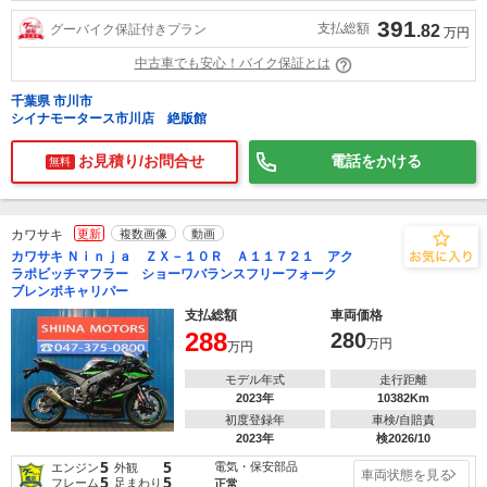
391
支払総額
グーバイク保証付きプラン
.82
万円
中古車でも安心！バイク保証とは
千葉県 市川市
シイナモータース市川店 絶版館
お見積り/お問合せ
電話をかける
無料
カワサキ
更新
複数画像
動画
カワサキ Ｎｉｎｊａ ＺＸ－１０Ｒ Ａ１１７２１ アク
ラポビッチマフラー ショーワバランスフリーフォーク
ブレンボキャリパー
支払総額
車両価格
288
280
万円
万円
モデル年式
走行距離
2023年
10382Km
初度登録年
車検/自賠責
2023年
検2026/10
5
5
電気・保安部品
エンジン
外観
車両状態を見る
5
5
フレーム
足まわり
正常