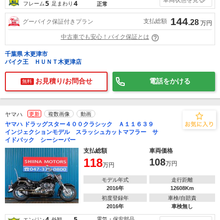
5
4
フレーム
足まわり
正常
144
支払総額
グーバイク保証付きプラン
.28
万円
中古車でも安心！バイク保証とは
千葉県 木更津市
バイク王 ＨＵＮＴ木更津店
お見積り/お問合せ
電話をかける
無料
ヤマハ
更新
複数画像
動画
ヤマハ ドラッグスター４００クラシック Ａ１１６３９
インジェクションモデル スラッシュカットマフラー サ
イドバック シーシーバー
支払総額
車両価格
118
108
万円
万円
モデル年式
走行距離
2016年
12608Km
初度登録年
車検/自賠責
2016年
車検無し
4
5
電気・保安部品
エンジン
外観