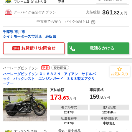
5
5
フレーム
足まわり
正常
361
支払総額
グーバイク保証付きプラン
.82
万円
中古車でも安心！バイク保証とは
千葉県 市川市
シイナモータース市川店 絶版館
お見積り/お問合せ
電話をかける
無料
ハーレーダビッドソン
更新
複数画像
ハーレーダビッドソン ＸＬ８８３Ｎ アイアン サドルバ
ック バックレスト エンジンガード Ｓ＆Ｓ製エアクリ
ーナー
支払総額
車両価格
173
159
.63
.8
万円
万円
モデル年式
走行距離
2017年
12015Km
初度登録年
車検/自賠責
2017年
車検無し
5
5
電気・保安部品
エンジン
外観