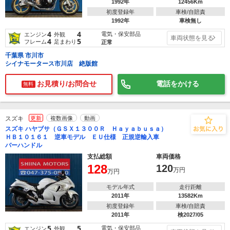
1992年
12456Km
初度登録年
車検/自賠責
1992年
車検無し
4
4
電気・保安部品
エンジン
外観
車両状態を見る
4
5
フレーム
足まわり
正常
千葉県 市川市
シイナモータース市川店 絶版館
お見積り/お問合せ
電話をかける
無料
スズキ
更新
複数画像
動画
スズキ ハヤブサ（ＧＳＸ１３００Ｒ Ｈａｙａｂｕｓａ）
ＨＢ１０１６１ 逆車モデル ＥＵ仕様 正規逆輸入車
バーハンドル
支払総額
車両価格
128
120
万円
万円
モデル年式
走行距離
2011年
13582Km
初度登録年
車検/自賠責
2011年
検2027/05
5
5
電気・保安部品
エンジン
外観