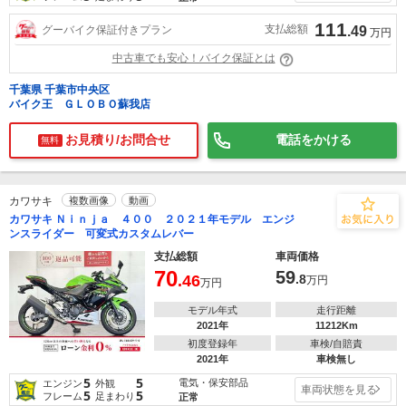
111
支払総額
グーバイク保証付きプラン
.49
万円
中古車でも安心！バイク保証とは
千葉県 千葉市中央区
バイク王 ＧＬＯＢＯ蘇我店
お見積り/お問合せ
電話をかける
無料
カワサキ
複数画像
動画
カワサキ Ｎｉｎｊａ ４００ ２０２１年モデル エンジ
ンスライダー 可変式カスタムレバー
支払総額
車両価格
70
59
.46
.8
万円
万円
モデル年式
走行距離
2021年
11212Km
初度登録年
車検/自賠責
2021年
車検無し
5
5
電気・保安部品
エンジン
外観
車両状態を見る
5
5
フレーム
足まわり
正常