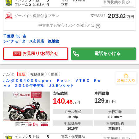
車両状態を見る
5
4
フレーム
足まわり
正常
203
支払総額
グーバイク保証付きプラン
.82
万円
中古車でも安心！バイク保証とは
千葉県 市川市
シイナモータース市川店 絶版館
お見積り/お問合せ
電話をかける
無料
ホンダ
更新
複数画像
動画
ホンダ ＣＢ４００Ｓｕｐｅｒ Ｆｏｕｒ ＶＴＥＣ Ｒｅ
ｖｏ ２０１９年モデル ＵＳＢソケット
支払総額
車両価格
140
129
.46
.8
万円
万円
モデル年式
走行距離
2019年
10818Km
初度登録年
車検/自賠責
2019年
車検無し
5
5
電気・保安部品
エンジン
外観
車両状態を見る