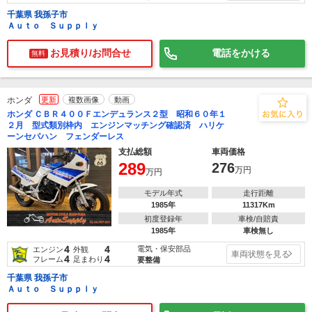
千葉県 我孫子市
Ａｕｔｏ Ｓｕｐｐｌｙ
お見積り/お問合せ
電話をかける
無料
ホンダ
更新
複数画像
動画
ホンダ ＣＢＲ４００Ｆエンデュランス２型 昭和６０年１
２月 型式類別枠内 エンジンマッチング確認済 ハリケ
ーンセパハン フェンダーレス
支払総額
車両価格
289
276
万円
万円
モデル年式
走行距離
1985年
11317Km
初度登録年
車検/自賠責
1985年
車検無し
4
4
電気・保安部品
エンジン
外観
車両状態を見る
4
4
フレーム
足まわり
要整備
千葉県 我孫子市
Ａｕｔｏ Ｓｕｐｐｌｙ