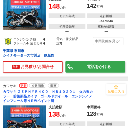
148
142
万円
万円
モデル年式
走行距離
―
14474Km
初度登録年
車検/自賠責
―
―
5
4
電気・保安部品
エンジン
外観
車両状態を見る
4
4
フレーム
足まわり
正常
千葉県 市川市
シイナモータース市川店 絶版館
お見積り/お問合せ
電話をかける
無料
カワサキ
更新
複数画像
動画
カワサキ ＺＥＰＨＹＲ４００ ＨＢ１０２０１ 火の玉カ
ラー 前後新品タイヤ ゴールドホイール エンジン／メ
インフレーム等ＮＥＷペイント済
支払総額
車両価格
138
128
万円
万円
モデル年式
走行距離