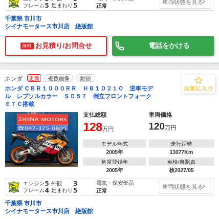
車両状態を見る
5
5
フレーム
足まわり
正常
千葉県 市川市
シイナモータース市川店 絶版館
お見積り/お問合せ
電話をかける
無料
ホンダ
更新
複数画像
動画
ホンダ ＣＢＲ１０００ＲＲ ＨＢ１０２１０ 逆車モデ
ル レプソルカラー ＳＣ５７ 倒立フロントフォーク
ＥＴＣ搭載
支払総額
車両価格
128
120
万円
万円
モデル年式
走行距離
2005年
13077Km
初度登録年
車検/自賠責
2005年
検2027/05
5
3
電気・保安部品
エンジン
外観
車両状態を見る
4
5
フレーム
足まわり
正常
千葉県 市川市
シイナモータース市川店 絶版館