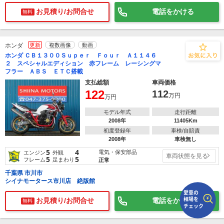
お見積り/お問合せ
電話をかける
無料
で
相場をチェック！
車種選択するだけ、かんたん相場検索
ホンダ
更新
複数画像
動画
まずはメーカーを選択する
ホンダ ＣＢ１３００Ｓｕｐｅｒ Ｆｏｕｒ Ａ１１４６
２ スペシャルエディション 赤フレーム レーシングマ
排気量
フラー ＡＢＳ ＥＴＣ搭載
支払総額
車両価格
122
車種
112
万円
万円
モデル年式
走行距離
型式(任意)
2008年
11405Km
初度登録年
車検/自賠責
走行距離(任意)
2008年
車検無し
5
4
電気・保安部品
エンジン
外観
車両状態を見る
5
5
フレーム
足まわり
正常
千葉県 市川市
シイナモータース市川店 絶版館
お見積り/お問合せ
電話をかける
無料