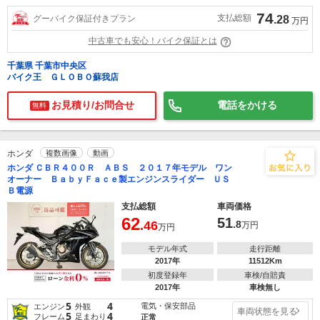
74
支払総額
グーバイク保証付きプラン
.28
万円
中古車でも安心！バイク保証とは
千葉県 千葉市中央区
バイク王 ＧＬＯＢＯ蘇我店
お見積り/お問合せ
電話をかける
無料
ホンダ
複数画像
動画
ホンダ ＣＢＲ４００Ｒ ＡＢＳ ２０１７年モデル ワン
オーナー ＢａｂｙＦａｃｅ製エンジンスライダー ＵＳ
Ｂ電源
支払総額
車両価格
62
51
.46
.8
万円
万円
モデル年式
走行距離
2017年
11512Km
初度登録年
車検/自賠責
2017年
車検無し
5
4
電気・保安部品
エンジン
外観
車両状態を見る
5
4
フレーム
足まわり
正常