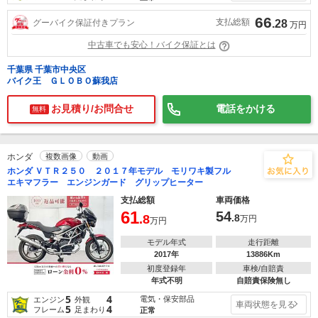
66
支払総額
グーバイク保証付きプラン
.28
万円
中古車でも安心！バイク保証とは
千葉県 千葉市中央区
バイク王 ＧＬＯＢＯ蘇我店
お見積り/お問合せ
電話をかける
無料
ホンダ
複数画像
動画
ホンダ ＶＴＲ２５０ ２０１７年モデル モリワキ製フル
エキマフラー エンジンガード グリップヒーター
支払総額
車両価格
61
54
.8
.8
万円
万円
モデル年式
走行距離
2017年
13886Km
初度登録年
車検/自賠責
年式不明
自賠責保険無し
5
4
電気・保安部品
エンジン
外観
車両状態を見る
5
4
フレーム
足まわり
正常