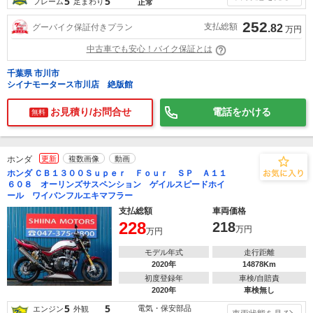
5
5
フレーム
足まわり
正常
252
支払総額
グーバイク保証付きプラン
.82
万円
中古車でも安心！バイク保証とは
千葉県 市川市
シイナモータース市川店 絶版館
お見積り/お問合せ
電話をかける
無料
ホンダ
更新
複数画像
動画
ホンダ ＣＢ１３００Ｓｕｐｅｒ Ｆｏｕｒ ＳＰ Ａ１１
６０８ オーリンズサスペンション ゲイルスピードホイ
ール ワイバンフルエキマフラー
支払総額
車両価格
228
218
万円
万円
モデル年式
走行距離
2020年
14878Km
初度登録年
車検/自賠責
2020年
車検無し
5
5
電気・保安部品
エンジン
外観