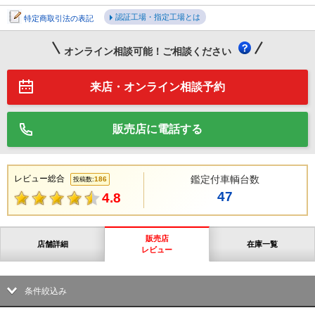
認証工場・指定工場とは
特定商取引法の表記
オンライン相談可能！ご相談ください
来店・オンライン相談予約
販売店に電話する
レビュー総合
鑑定付車輌台数
186
投稿数:
47
4.8
販売店
店舗詳細
在庫一覧
レビュー
条件絞込み