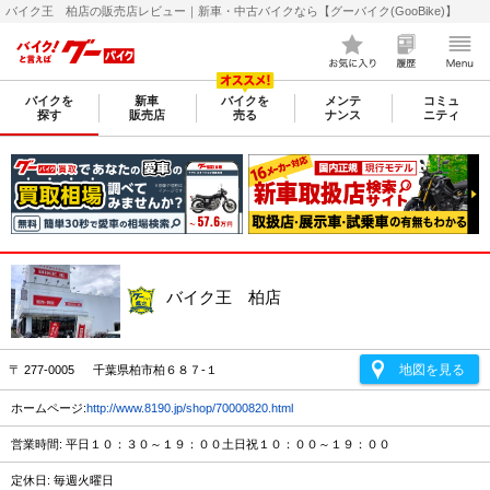
バイク王 柏店の販売店レビュー｜新車・中古バイクなら【グーバイク(GooBike)】
バイクを
新車
バイクを
メンテ
コミュ
探す
販売店
売る
ナンス
ニティ
バイク王 柏店
地図を見る
〒 277-0005 千葉県柏市柏６８７-１
ホームページ:
http://www.8190.jp/shop/70000820.html
営業時間: 平日１０：３０～１９：００土日祝１０：００～１９：００
定休日: 毎週火曜日