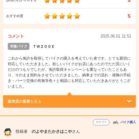
5
説明のわかりやすさ
5
おすすめ度
コメント
2025.06.01 11:51
対象バイク
ＴＷ２００Ｅ
これから免許を取得してバイクの購入を考えていた者です。とても親切に
対応していただきました。欲しいバイクがお店にあったのでただ見にいく
だけのつもりでしたが、免許取得キャンペーンも重なっていたこともあ
り、そのまま契約をさせていただきました。納車までの流れ・保険の手続
き・パーツ交換の有無等色々と相談にも対応していただきありがとうござ
いました。
販売店の返答
を見る
カテゴリ
バイク購入
投稿者
のよやまたかさはこや
さん