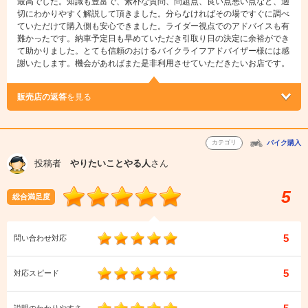
最高でした。知識も豊富で、素朴な質問、問題点、良い点悪い点など、適
切にわかりやすく解説して頂きました。分らなければその場ですぐに調べ
ていただけて購入側も安心できました。ライダー視点でのアドバイスも有
難かったです。納車予定日も早めていただき引取り日の決定に余裕ができ
て助かりました。とても信頼のおけるバイクライフアドバイザー様には感
謝いたします。機会があればまた是非利用させていただきたいお店です。
販売店の返答
を見る
カテゴリ
バイク購入
投稿者
やりたいことやる人
さん
5
総合満足度
5
問い合わせ対応
5
対応スピード