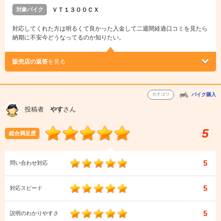
対象バイク
ＶＴ１３００ＣＸ
対応してくれた方は明るくて良かった入金して二週間経過口コミを見たら
納期に不安今どうなってるのか知りたい。
販売店の返答
を見る
カテゴリ
バイク購入
投稿者
やす
さん
5
総合満足度
5
問い合わせ対応
5
対応スピード
5
説明のわかりやすさ