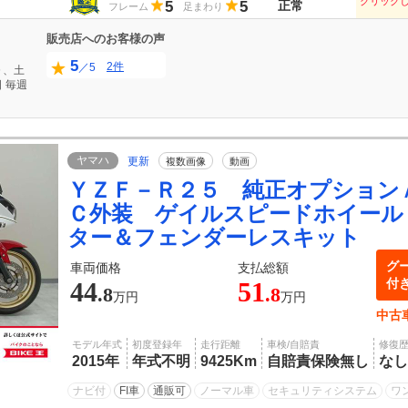
クリック
5
5
正常
フレーム
足まわり
販売店へのお客様の声
5
2件
／5
０、土
日
毎週
ヤマハ
更新
複数画像
動画
ＹＺＦ－Ｒ２５ 純正オプション
Ｃ外装 ゲイルスピードホイール
ター＆フェンダーレスキット
グ
車両価格
支払総額
付
44
51
.8
.8
万円
万円
中古
モデル年式
初度登録年
走行距離
車検/自賠責
修復
2015年
年式不明
9425Km
自賠責保険無し
なし
ナビ付
FI車
通販可
ノーマル車
セキュリティシステム
ワ