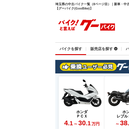
埼玉県の中古バイク一覧（8ページ目）｜新車・中
【グーバイク(GooBike)】
バイクを探す
販売店を探す
ホンダ
ホ
ＰＣＸ
レブル
4
30
38
.1
.1
～
～
万円