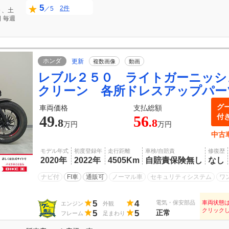
5
2件
／5
０、土
日
毎週
ホンダ
更新
複数画像
動画
レブル２５０ ライトガーニッシ
クリーン 各所ドレスアップパー
グ
車両価格
支払総額
付
49
56
.8
.8
万円
万円
中古
モデル年式
初度登録年
走行距離
車検/自賠責
修復歴
2020年
2022年
4505Km
自賠責保険無し
なし
ナビ付
FI車
通販可
ノーマル車
セキュリティシステム
ワ
5
4
電気・保安部品
車両状態
エンジン
外観
クリック
5
5
正常
フレーム
足まわり