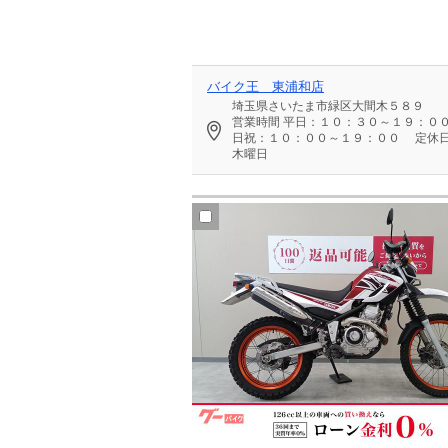
バイク王 東浦和店
埼玉県さいたま市緑区大間木５８９
営業時間
平日：１０：３０～１９：０
日祝：１０：００～１９：００
定休
木曜日