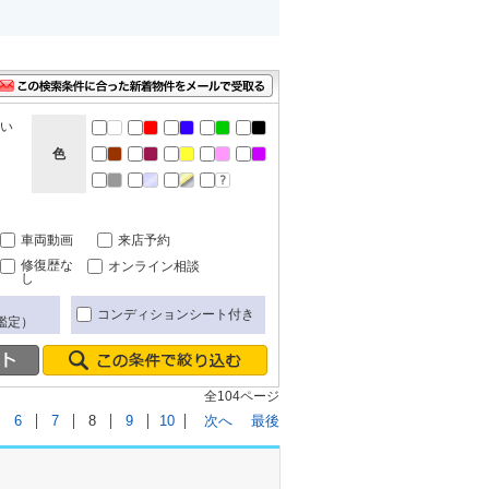
ない
色
車両動画
来店予約
修復歴な
オンライン相談
し
コンディションシート付き
鑑定）
全104ページ
6
7
8
9
10
次へ
最後