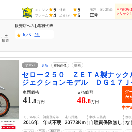
5
5
電気・保安部品
車両状態
エンジン
外観
クリック
4
5
正常
フレーム
足まわり
販売店へのお客様の声
5
2件
／5
０、土
日
毎週
ヤマハ
更新
複数画像
動画
セロー２５０ ＺＥＴＡ製ナック
ジェクションモデル ＤＧ１７Ｊ
グ
車両価格
支払総額
付
41
48
.8
.8
万円
万円
中古
モデル年式
初度登録年
走行距離
車検/自賠責
修復
2016年
年式不明
20773Km
自賠責保険無し
な