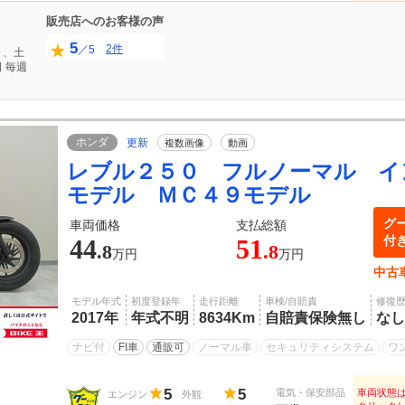
販売店へのお客様の声
5
2件
／5
０、土
日
毎週
ホンダ
更新
複数画像
動画
レブル２５０ フルノーマル イ
モデル ＭＣ４９モデル
グ
車両価格
支払総額
付
44
51
.8
.8
万円
万円
中古
モデル年式
初度登録年
走行距離
車検/自賠責
修復
2017年
年式不明
8634Km
自賠責保険無し
なし
ナビ付
FI車
通販可
ノーマル車
セキュリティシステム
ワ
5
5
電気・保安部品
車両状態
エンジン
外観