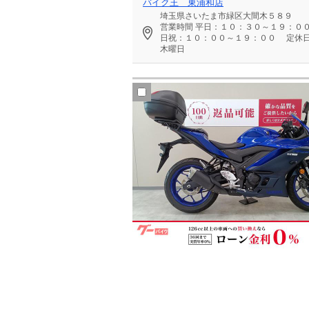
バイク王 東浦和店
埼玉県さいたま市緑区大間木５８９
営業時間
平日：１０：３０～１９：０
日祝：１０：００～１９：００
定休
木曜日