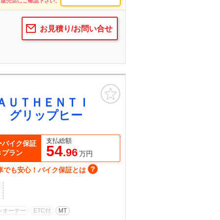
し販売店にご確認下さい。
お見積り/お問い合せ
お気に入り
ＡＵＴＨＥＮＴＩ
 グリップヒー
支払総額
ーバイク保証
54
.96
きプラン
万円
車でも安心！バイク保証とは
歴
ンオーナー
ETC付
MT