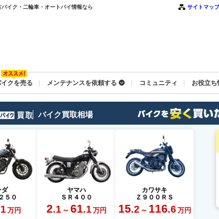
古バイク・二輪車・オートバイ情報なら
サイトマッ
バイクを売る
メンテナンスを依頼する
コミュニティ
お役立ち
バイク買取相場
ンダ
ヤマハ
カワサキ
２５０
ＳＲ４００
Ｚ９００ＲＳ
2
61
15
116
.1
.1
.1
.2
.6
～
～
万円
万円
万円