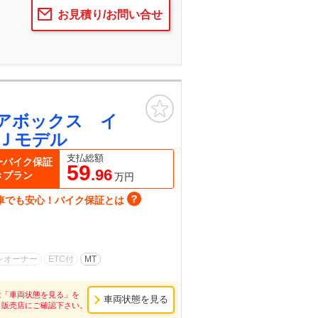
お見積り/お問い合せ
お気に入り
アボックス イ
Ｊモデル
支払総額
ーバイク保証
59
.96
きプラン
万円
車でも安心！バイク保証とは
ンオーナー
ETC付
MT
は「車両状態を見る」を
車両状態を見る
し販売店にご確認下さい。