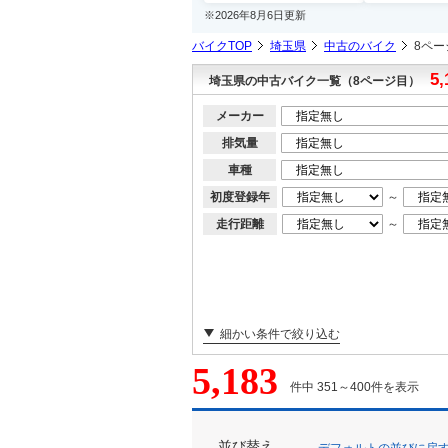
※2026年8月6日更新
バイクTOP
埼玉県
中古のバイク
8ペー
5,
埼玉県の中古バイク一覧（8ページ目）
メーカー
排気量
車種
初度登録年
～
走行距離
～
細かい条件で絞り込む
5,183
件中 351～400件を表示
並び替え
デフォルトの並びに戻