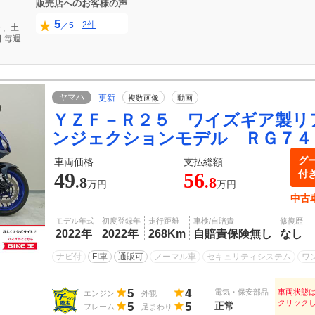
販売店へのお客様の声
5
2件
／5
０、土
日
毎週
ヤマハ
更新
複数画像
動画
ＹＺＦ－Ｒ２５ ワイズギア製リ
ンジェクションモデル ＲＧ７４
グ
車両価格
支払総額
付
49
56
.8
.8
万円
万円
中古
モデル年式
初度登録年
走行距離
車検/自賠責
修復歴
2022年
2022年
268Km
自賠責保険無し
なし
ナビ付
FI車
通販可
ノーマル車
セキュリティシステム
ワ
5
4
電気・保安部品
車両状態
エンジン
外観
クリック
5
5
正常
フレーム
足まわり