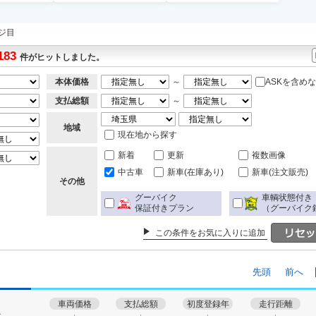
ジ目
183
件がヒットしました。
本体価格
～
ASKを含め
支払総額
～
地域
現在地から探す
新着
更新
複数画像
中古車
新車(在庫あり)
新車(注文販売)
その他
グーバイク
車輌状態付き
保証付きプラン
（グーバイク
この条件をお気に入りに追加
先頭
前へ
車両価格
支払総額
初度登録年
走行距離
す