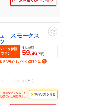
お見積り/お問い合せ
お気に入り
ュ スモークス
ツ
支払総額
ーバイク保証
59
.96
きプラン
万円
車でも安心！バイク保証とは
ンオーナー
ETC付
MT
は「車両状態を見る」を
車両状態を見る
し販売店にご確認下さい。