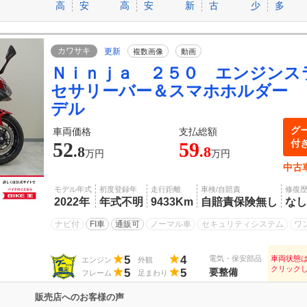
高
安
高
安
新
古
少
多
カワサキ
更新
複数画像
動画
Ｎｉｎｊａ ２５０ エンジンス
セサリーバー＆スマホホルダー 
デル
グ
車両価格
支払総額
付
52
59
.8
.8
万円
万円
中古
モデル年式
初度登録年
走行距離
車検/自賠責
修復
2022年
年式不明
9433Km
自賠責保険無し
なし
ナビ付
FI車
通販可
ノーマル車
セキュリティシステム
ワ
5
4
電気・保安部品
車両状態
エンジン
外観
クリック
5
5
要整備
フレーム
足まわり
販売店へのお客様の声