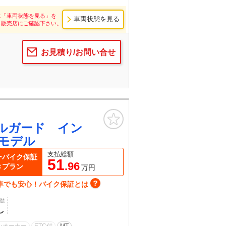
は「車両状態を見る」を
車両状態を見る
し販売店にご確認下さい。
お見積り/お問い合せ
お気に入り
ルガード イン
モデル
支払総額
ーバイク保証
51
.96
きプラン
万円
車でも安心！バイク保証とは
歴
し