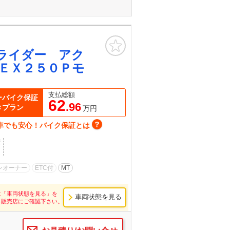
お気に入り
ライダー アク
ＥＸ２５０Ｐモ
支払総額
ーバイク保証
62
.96
きプラン
万円
車でも安心！バイク保証とは
歴
ンオーナー
ETC付
MT
は「車両状態を見る」を
車両状態を見る
し販売店にご確認下さい。