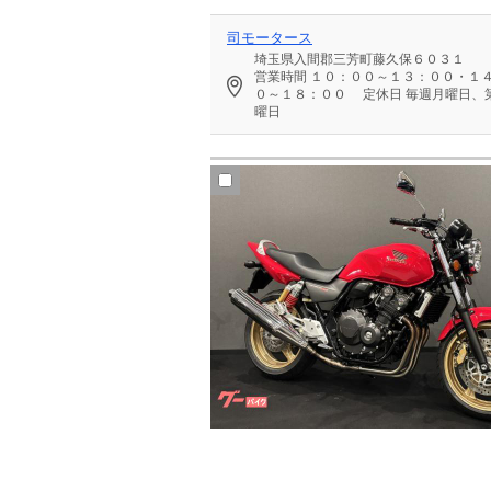
司モータース
埼玉県入間郡三芳町藤久保６０３１
営業時間
１０：００～１３：００・１
０～１８：００
定休日
毎週月曜日、第
曜日