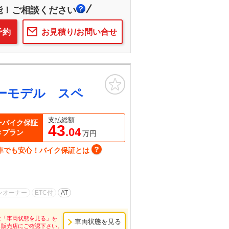
能！ご相談ください
予約
お見積り/お問い合せ
お気に入り
ーモデル スペ
支払総額
ーバイク保証
43
.04
きプラン
万円
車でも安心！バイク保証とは
ンオーナー
ETC付
AT
は「車両状態を見る」を
車両状態を見る
し販売店にご確認下さい。