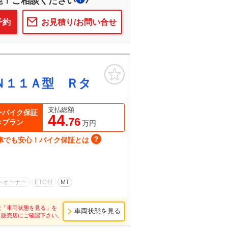
能！ご相談ください
予約
お見積り/お問い合せ
お気に入り
Ｎ１１Ａ型 Ｒタ
支払総額
ーバイク保証
44
.76
きプラン
万円
車でも安心！バイク保証とは
ンオーナー
ETC付
MT
は「車両状態を見る」を
車両状態を見る
し販売店にご確認下さい。