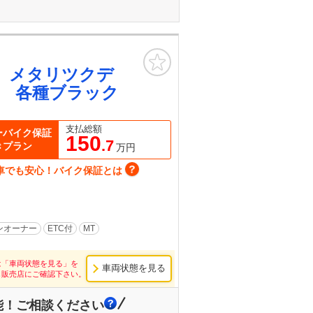
お気に入り
 メタリツクデ
 各種ブラック
支払総額
ーバイク保証
150
.7
きプラン
万円
車でも安心！バイク保証とは
ンオーナー
ETC付
MT
は「車両状態を見る」を
車両状態を見る
し販売店にご確認下さい。
能！ご相談ください