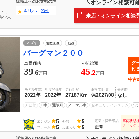
販売店へのお客様の声
オンライン相談可
4.9
23件
／5
４：０
来店・オンライン相談
2.3火
スズキ
複数画像
動画
バーグマン２００
グ
車両価格
支払総額
付
39
45
.6
.2
万円
万円
中古
モデル年式
初度登録年
走行距離
車検/自賠責
修復歴
2022年
2022年
27187Km
保2027/08
なし
ナビ付
FI車
通販可
ノーマル車
セキュリティシステム
ワ
5
5
電気・保安部品
車両状態
エンジン
外観
クリック
5
5
正常
フレーム
足まわり
販売店へのお客様の声