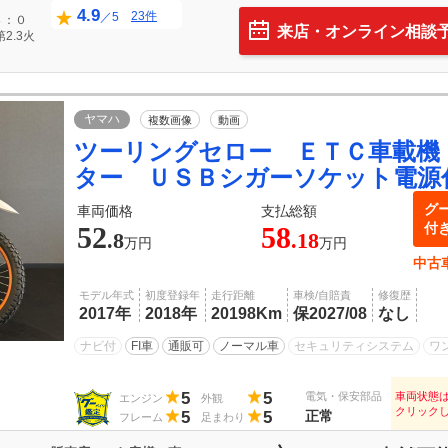
4.9
23件
／5
４：０
来店・オンライン相談
2.3火
ヤマハ
複数画像
動画
ツーリングセロー ＥＴＣ車載機
ター ＵＳＢシガーソケット電源
グ
車両価格
支払総額
付
52
58
.8
.18
万円
万円
中古
モデル年式
初度登録年
走行距離
車検/自賠責
修復歴
2017年
2018年
20198Km
保2027/08
なし
ナビ付
FI車
通販可
ノーマル車
セキュリティシステム
ワ
5
5
電気・保安部品
車両状態
エンジン
外観
クリック
5
5
正常
フレーム
足まわり