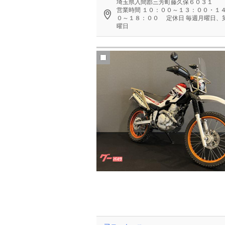
埼玉県入間郡三芳町藤久保６０３１
営業時間
１０：００～１３：００・１
０～１８：００
定休日
毎週月曜日、第
曜日