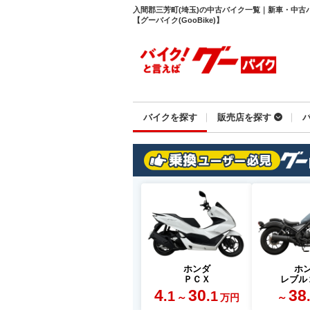
入間郡三芳町(埼玉)の中古バイク一覧｜新車・中古
【グーバイク(GooBike)】
バイクを探す
販売店を探す
ホンダ
ホ
ＰＣＸ
レブル
4
30
38
.1
.1
～
～
万円