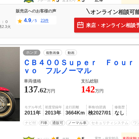
5
5
フレーム
足まわり
販売店へのお客様の声
オンライン相談可
4.9
23件
／5
４：０
来店・オンライン相談
2.3火
ホンダ
複数画像
動画
ＣＢ４００Ｓｕｐｅｒ Ｆｏｕｒ
ｖｏ フルノーマル
車両価格
支払総額
137
142
.62
万円
万円
モデル年式
初度登録年
走行距離
車検/自賠責
修復歴
2011年
2013年
3664Km
検2027/01
なし
ナビ付
FI車
通販可
ノーマル車
セキュリティシステム
ワ
電気・保安部品
車両状態