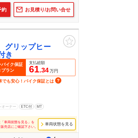
予約
お見積り/お問い合せ
お気に入り
 グリップヒー
付き
支払総額
ーバイク保証
61
.34
きプラン
万円
車でも安心！バイク保証とは
ンオーナー
ETC付
MT
は「車両状態を見る」を
車両状態を見る
し販売店にご確認下さい。