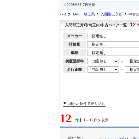
※2026年8月7日更新
バイクTOP
埼玉県
入間郡三芳町
中古
12
入間郡三芳町(埼玉)の中古バイク一覧
メーカー
排気量
車種
初度登録年
～
走行距離
～
細かい条件で絞り込む
12
件中 1～12件を表示
並び替え
デフォルトの並びに戻