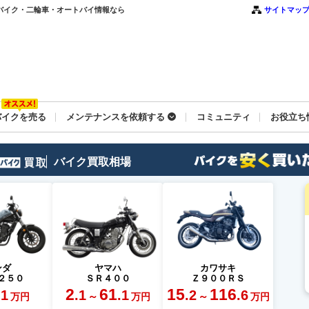
バイク・二輪車・オートバイ情報なら
サイトマッ
バイクを売る
メンテナンスを依頼する
コミュニティ
お役立ち
バイク買取相場
ンダ
ヤマハ
カワサキ
２５０
ＳＲ４００
Ｚ９００ＲＳ
2
61
15
116
.1
.1
.1
.2
.6
～
～
万円
万円
万円