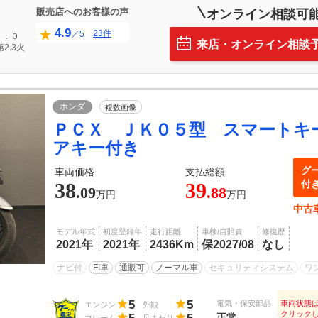
販売店へのお客様の声
オンライン相談可
4.9
23件
／5
４：０
来店・オンライン相談
2.3火
ホンダ
複数画像
ＰＣＸ ＪＫ０５型 スマートキ
アキー付き
グ
車両価格
支払総額
付
38
39
.09
.88
万円
万円
中古
モデル年式
初度登録年
走行距離
車検/自賠責
修復歴
2021年
2021年
2436Km
保2027/08
なし
ナビ付
FI車
通販可
ノーマル車
セキュリティシステム
ワ
5
5
電気・保安部品
車両状態
エンジン
外観
クリック
正常