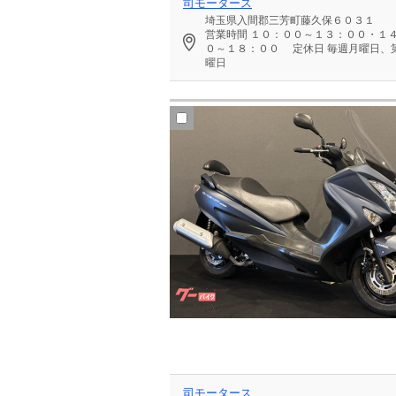
司モータース
埼玉県入間郡三芳町藤久保６０３１
営業時間
１０：００～１３：００・１
０～１８：００
定休日
毎週月曜日、第
曜日
司モータース