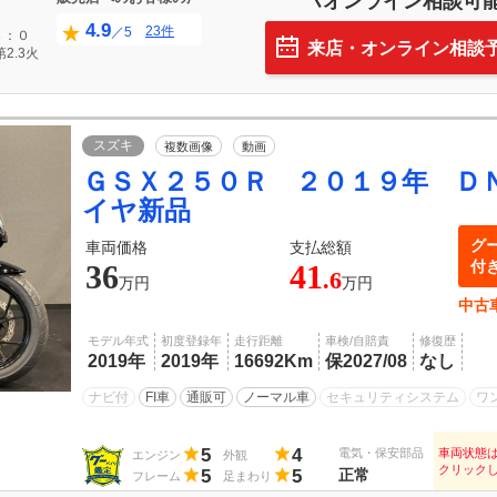
オンライン相談可
4.9
23件
／5
４：０
来店・オンライン相談
2.3火
スズキ
複数画像
動画
ＧＳＸ２５０Ｒ ２０１９年 Ｄ
イヤ新品
グ
車両価格
支払総額
付
36
41
.6
万円
万円
中古
モデル年式
初度登録年
走行距離
車検/自賠責
修復歴
2019年
2019年
16692Km
保2027/08
なし
ナビ付
FI車
通販可
ノーマル車
セキュリティシステム
ワ
5
4
電気・保安部品
車両状態
エンジン
外観
クリック
5
5
正常
フレーム
足まわり