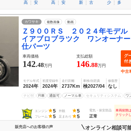
高
安
高
安
新
古
少
多
カワサキ
複数画像
動画
Ｚ９００ＲＳ ２０２４年モデル
イアブロブラツク ワンオーナー
仕パーツ
グ
車両価格
支払総額
付
142
146
.48
.88
万円
万円
中古
モデル年式
初度登録年
走行距離
車検/自賠責
修復歴
2024年
2024年
2737Km
検2027/04
なし
ナビ付
FI車
通販可
ノーマル車
セキュリティシステム
ワ
5
5
電気・保安部品
車両状態
エンジン
外観
クリック
5
5
正常
フレーム
足まわり
販売店へのお客様の声
オンライン相談可