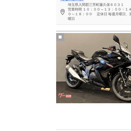
埼玉県入間郡三芳町藤久保６０３１
営業時間
１０：００～１３：００・１
０～１８：００
定休日
毎週月曜日、第
曜日