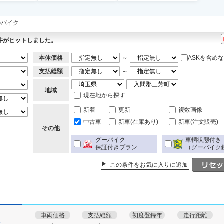
のバイク
件がヒットしました。
本体価格
～
ASKを含め
支払総額
～
地域
現在地から探す
新着
更新
複数画像
中古車
新車(在庫あり)
新車(注文販売)
その他
グーバイク
車輌状態付き
保証付きプラン
（グーバイク
この条件をお気に入りに追加
車両価格
支払総額
初度登録年
走行距離
す