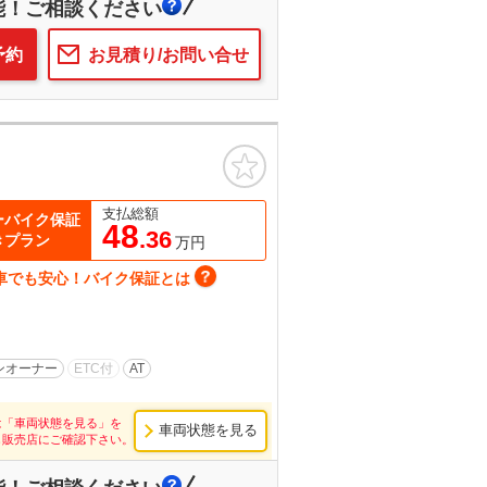
能！ご相談ください
予約
お見積り/お問い合せ
お気に入り
支払総額
ーバイク保証
48
.36
きプラン
万円
車でも安心！バイク保証とは
ンオーナー
ETC付
AT
は「車両状態を見る」を
車両状態を見る
し販売店にご確認下さい。