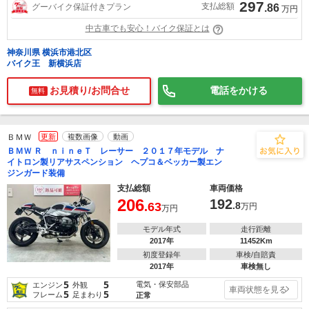
297
支払総額
グーバイク保証付きプラン
.86
万円
中古車でも安心！バイク保証とは
神奈川県 横浜市港北区
バイク王 新横浜店
お見積り/お問合せ
電話をかける
無料
ＢＭＷ
更新
複数画像
動画
ＢＭＷ Ｒ ｎｉｎｅＴ レーサー ２０１７年モデル ナ
イトロン製リアサスペンション ヘプコ＆ベッカー製エン
ジンガード装備
支払総額
車両価格
206
192
.63
.8
万円
万円
モデル年式
走行距離
2017年
11452Km
初度登録年
車検/自賠責
2017年
車検無し
5
5
電気・保安部品
エンジン
外観
車両状態を見る
5
5
フレーム
足まわり
正常