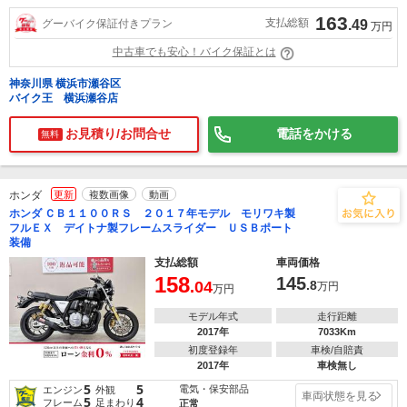
163
支払総額
グーバイク保証付きプラン
.49
万円
中古車でも安心！バイク保証とは
神奈川県 横浜市瀬谷区
バイク王 横浜瀬谷店
お見積り/お問合せ
電話をかける
無料
ホンダ
更新
複数画像
動画
ホンダ ＣＢ１１００ＲＳ ２０１７年モデル モリワキ製
フルＥＸ デイトナ製フレームスライダー ＵＳＢポート
装備
支払総額
車両価格
158
145
.04
.8
万円
万円
モデル年式
走行距離
2017年
7033Km
初度登録年
車検/自賠責
2017年
車検無し
5
5
電気・保安部品
エンジン
外観
車両状態を見る
5
4
フレーム
足まわり
正常