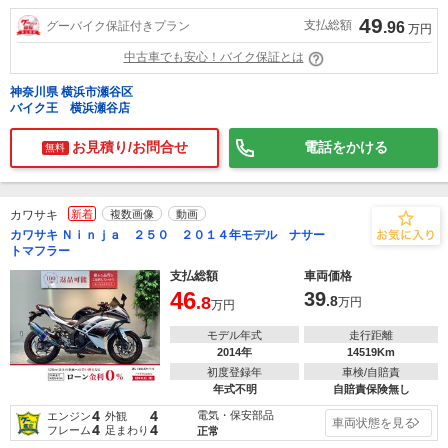
49
支払総額
グーバイク保証付きプラン
.96
万円
中古車でも安心！バイク保証とは
神奈川県 横浜市瀬谷区
バイク王 横浜瀬谷店
お見積り/お問合せ
電話をかける
無料
カワサキ
新着
複数画像
動画
カワサキ Ｎｉｎｊａ ２５０ ２０１４年モデル ナサー
トマフラー
支払総額
車両価格
46
39
.8
.8
万円
万円
モデル年式
走行距離
2014年
14519Km
初度登録年
車検/自賠責
年式不明
自賠責保険無し
4
4
電気・保安部品
エンジン
外観
車両状態を見る
4
4
フレーム
足まわり
正常