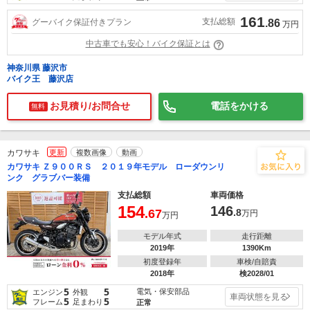
161
支払総額
グーバイク保証付きプラン
.86
万円
中古車でも安心！バイク保証とは
神奈川県 藤沢市
バイク王 藤沢店
お見積り/お問合せ
電話をかける
無料
カワサキ
更新
複数画像
動画
カワサキ Ｚ９００ＲＳ ２０１９年モデル ローダウンリ
ンク グラブバー装備
支払総額
車両価格
154
146
.67
.8
万円
万円
モデル年式
走行距離
2019年
1390Km
初度登録年
車検/自賠責
2018年
検2028/01
5
5
電気・保安部品
エンジン
外観
車両状態を見る
5
5
フレーム
足まわり
正常