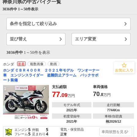
神奈川県の中古バイク一覧
3036件中 1～
50
件表示
条件を指定して絞り込み
並び替え
エリア変更
3036件中
1～
50
件を表示
ホンダ
新着
複数画像
動画
ホンダ ＣＢＲ４００Ｒ ２０２１年モデル ワンオーナー
車 エンジンスライダー 盗難防止アラーム バックサポ
ート装備
支払総額
車両価格
77
70
.09
.8
万円
万円
モデル年式
走行距離
2021年
7744Km
初度登録年
車検/自賠責
2021年
検2026/12
5
5
電気・保安部品
エンジン
外観
車両状態を見る
5
4
フレーム
足まわり
正常