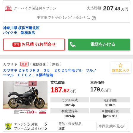
207
支払総額
グーバイク保証付きプラン
.49
万円
中古車でも安心！バイク保証とは
神奈川県 横浜市港北区
バイク王 新横浜店
お見積り/お問合せ
電話をかける
無料
カワサキ
更新
複数画像
動画
カワサキ Ｚ９００ＲＳ ＳＥ ２０２５年モデル フルノ
ーマル ＥＴＣ２．０標準装備
支払総額
車両価格
187
179
.67
.8
万円
万円
モデル年式
走行距離
2025年
831Km
初度登録年
車検/自賠責
2024年
検2027/11
5
5
電気・保安部品
エンジン
外観
車両状態を見る
5
5
フレーム
足まわり
正常