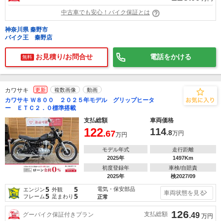
中古車でも安心！バイク保証とは
神奈川県 秦野市
バイク王 秦野店
お見積り/お問合せ
電話をかける
無料
カワサキ
更新
複数画像
動画
カワサキ Ｗ８００ ２０２５年モデル グリップヒータ
ー ＥＴＣ２．０標準搭載
支払総額
車両価格
122
114
.67
.8
万円
万円
モデル年式
走行距離
2025年
1497Km
初度登録年
車検/自賠責
2025年
検2027/09
5
5
電気・保安部品
エンジン
外観
車両状態を見る
5
5
フレーム
足まわり
正常
126
支払総額
グーバイク保証付きプラン
.49
万円