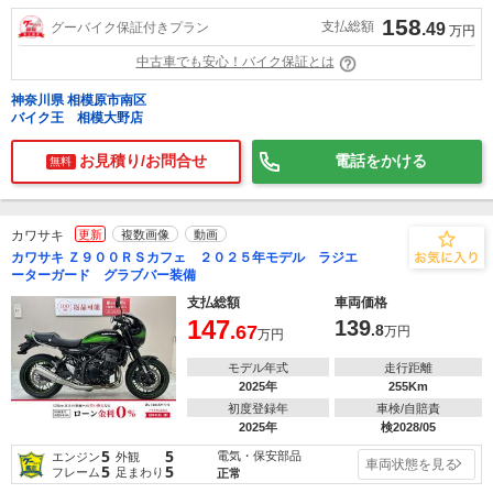
158
支払総額
グーバイク保証付きプラン
.49
万円
中古車でも安心！バイク保証とは
神奈川県 相模原市南区
バイク王 相模大野店
お見積り/お問合せ
電話をかける
無料
カワサキ
更新
複数画像
動画
カワサキ Ｚ９００ＲＳカフェ ２０２５年モデル ラジエ
ーターガード グラブバー装備
支払総額
車両価格
147
139
.67
.8
万円
万円
モデル年式
走行距離
2025年
255Km
初度登録年
車検/自賠責
2025年
検2028/05
5
5
電気・保安部品
エンジン
外観
車両状態を見る
5
5
フレーム
足まわり
正常