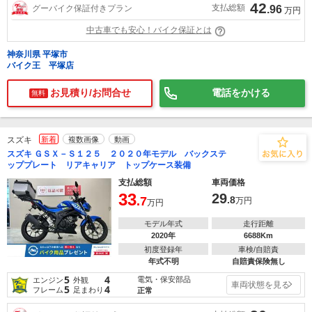
42
支払総額
グーバイク保証付きプラン
.96
万円
中古車でも安心！バイク保証とは
神奈川県 平塚市
バイク王 平塚店
お見積り/お問合せ
電話をかける
無料
スズキ
新着
複数画像
動画
スズキ ＧＳＸ－Ｓ１２５ ２０２０年モデル バックステ
ッププレート リアキャリア トップケース装備
支払総額
車両価格
33
29
.7
.8
万円
万円
モデル年式
走行距離
2020年
6688Km
初度登録年
車検/自賠責
年式不明
自賠責保険無し
5
4
電気・保安部品
エンジン
外観
車両状態を見る
5
4
フレーム
足まわり
正常