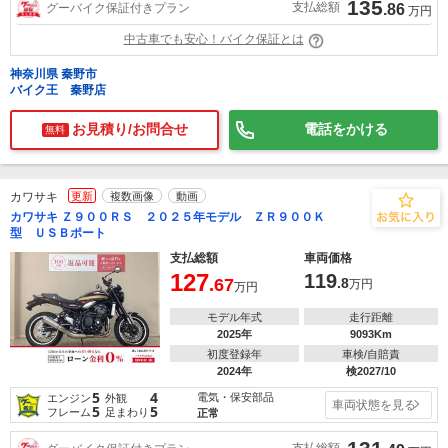
135
支払総額
グーバイク保証付きプラン
.86
万円
中古車でも安心！バイク保証とは
神奈川県 秦野市
バイク王 秦野店
お見積り/お問合せ
電話をかける
無料
カワサキ
更新
複数画像
動画
カワサキ Ｚ９００ＲＳ ２０２５年モデル ＺＲ９００Ｋ
型 ＵＳＢポート
支払総額
車両価格
127
119
.67
.8
万円
万円
モデル年式
走行距離
2025年
9093Km
初度登録年
車検/自賠責
2024年
検2027/10
5
4
電気・保安部品
エンジン
外観
車両状態を見る
5
5
フレーム
足まわり
正常