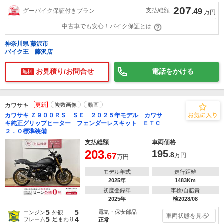
207
支払総額
グーバイク保証付きプラン
.49
万円
中古車でも安心！バイク保証とは
神奈川県 藤沢市
バイク王 藤沢店
お見積り/お問合せ
電話をかける
無料
カワサキ
更新
複数画像
動画
カワサキ Ｚ９００ＲＳ ＳＥ ２０２５年モデル カワサ
キ純正グリップヒーター フェンダーレスキット ＥＴＣ
２．０標準装備
支払総額
車両価格
203
195
.67
.8
万円
万円
モデル年式
走行距離
2025年
1483Km
初度登録年
車検/自賠責
2025年
検2028/08
5
5
電気・保安部品
エンジン
外観
車両状態を見る
5
4
フレーム
足まわり
正常