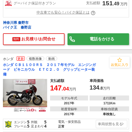
151
支払総額
グーバイク保証付きプラン
.49
万円
中古車でも安心！バイク保証とは
神奈川県 秦野市
バイク王 秦野店
お見積り/お問合せ
電話をかける
無料
ホンダ
更新
複数画像
動画
ホンダ ＣＢ１１００ＲＳ ２０１７年モデル エンジンガ
ード ビキニカウル ＥＴＣ２．０ グリップヒーター装
備
支払総額
車両価格
147
134
.04
.8
万円
万円
モデル年式
走行距離
2017年
1711Km
初度登録年
車検/自賠責
2017年
車検無し
5
5
電気・保安部品
エンジン
外観
車両状態を見る
5
4
フレーム
足まわり
正常