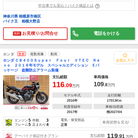
中古車でも安心！バイク保証とは
神奈川県 相模原市南区
バイク王 相模大野店
お見積り/お問合せ
電話をかける
無料
ホンダ
更新
複数画像
動画
ホンダ ＣＢ４００Ｓｕｐｅｒ Ｆｏｕｒ ＶＴＥＣ Ｒｅ
ｖｏ ２０１６年モデル スペシャルエディション Ｅパ
ッケージ 盗難防止アラーム装備
支払総額
車両価格
116
109
.09
.8
万円
万円
モデル年式
走行距離
2016年
17013Km
初度登録年
車検/自賠責
2017年
検2027/04
5
3
電気・保安部品
エンジン
外観
車両状態を見る
5
4
フレーム
足まわり
正常
119
支払総額
グーバイク保証付きプラン
.91
万円