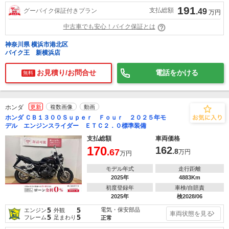
191
支払総額
グーバイク保証付きプラン
.49
万円
中古車でも安心！バイク保証とは
神奈川県 横浜市港北区
バイク王 新横浜店
お見積り/お問合せ
電話をかける
無料
ホンダ
更新
複数画像
動画
ホンダ ＣＢ１３００Ｓｕｐｅｒ Ｆｏｕｒ ２０２５年モ
デル エンジンスライダー ＥＴＣ２．０標準装備
支払総額
車両価格
170
162
.67
.8
万円
万円
モデル年式
走行距離
2025年
4883Km
初度登録年
車検/自賠責
2025年
検2028/06
5
5
電気・保安部品
エンジン
外観
車両状態を見る
5
5
フレーム
足まわり
正常