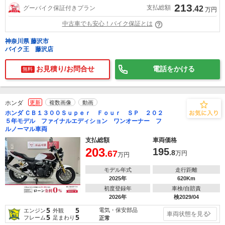
213
支払総額
グーバイク保証付きプラン
.42
万円
中古車でも安心！バイク保証とは
神奈川県 藤沢市
バイク王 藤沢店
お見積り/お問合せ
電話をかける
無料
ホンダ
更新
複数画像
動画
ホンダ ＣＢ１３００Ｓｕｐｅｒ Ｆｏｕｒ ＳＰ ２０２
５年モデル ファイナルエディション ワンオーナー フ
ルノーマル車両
支払総額
車両価格
203
195
.67
.8
万円
万円
モデル年式
走行距離
2025年
620Km
初度登録年
車検/自賠責
2026年
検2029/04
5
5
電気・保安部品
エンジン
外観
車両状態を見る
5
5
フレーム
足まわり
正常