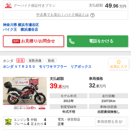
49
支払総額
グーバイク保証付きプラン
.96
万円
中古車でも安心！バイク保証とは
神奈川県 横浜市瀬谷区
バイク王 横浜瀬谷店
お見積り/お問合せ
電話をかける
無料
ホンダ
新着
複数画像
動画
ホンダ ＶＴＲ２５０ モリワキマフラー リアボックス
支払総額
車両価格
39
32
.8
.8
万円
万円
モデル年式
走行距離
2011年
21071Km
初度登録年
車検/自賠責
年式不明
自賠責保険無し
5
4
電気・保安部品
エンジン
外観
車両状態を見る
4
4
フレーム
足まわり
正常