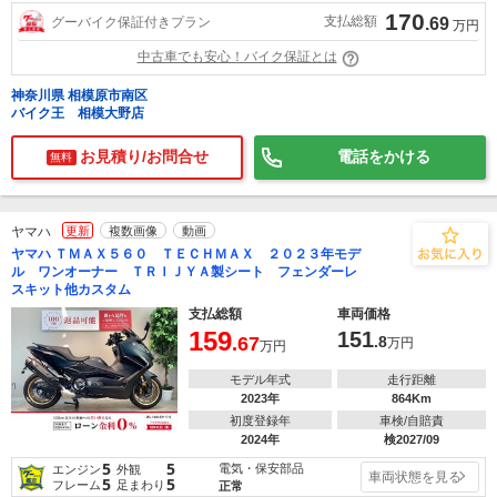
170
支払総額
グーバイク保証付きプラン
.69
万円
中古車でも安心！バイク保証とは
神奈川県 相模原市南区
バイク王 相模大野店
お見積り/お問合せ
電話をかける
無料
ヤマハ
更新
複数画像
動画
ヤマハ ＴＭＡＸ５６０ ＴＥＣＨＭＡＸ ２０２３年モデ
ル ワンオーナー ＴＲＩＪＹＡ製シート フェンダーレ
スキット他カスタム
支払総額
車両価格
159
151
.67
.8
万円
万円
モデル年式
走行距離
2023年
864Km
初度登録年
車検/自賠責
2024年
検2027/09
5
5
電気・保安部品
エンジン
外観
車両状態を見る
5
5
フレーム
足まわり
正常