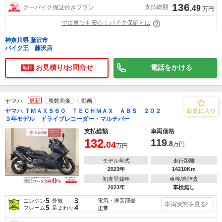
136
支払総額
グーバイク保証付きプラン
.49
万円
中古車でも安心！バイク保証とは
神奈川県 藤沢市
バイク王 藤沢店
お見積り/お問合せ
電話をかける
無料
ヤマハ
更新
複数画像
動画
ヤマハ ＴＭＡＸ５６０ ＴＥＣＨＭＡＸ ＡＢＳ ２０２
３年モデル ドライブレコーダー・マルチバー
支払総額
車両価格
132
119
.04
.8
万円
万円
モデル年式
走行距離
2023年
14210Km
初度登録年
車検/自賠責
2023年
車検無し
5
3
電気・保安部品
エンジン
外観
車両状態を見る
5
4
フレーム
足まわり
正常