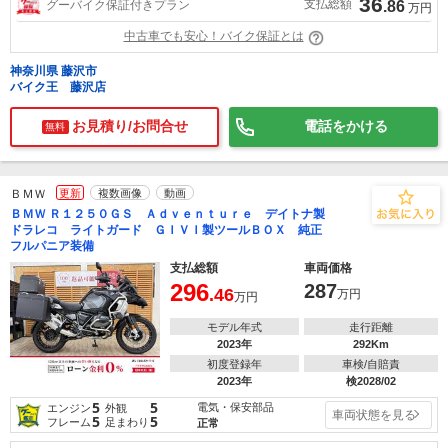
36
支払総額
グーバイク保証付きプラン
.86
万円
中古車でも安心！バイク保証とは
神奈川県 藤沢市
バイク王 藤沢店
お見積り/お問合せ
電話をかける
無料
ＢＭＷ
更新
複数画像
動画
ＢＭＷ Ｒ１２５０ＧＳ Ａｄｖｅｎｔｕｒｅ デイトナ製
ドラレコ ライトガード ＧＩＶＩ製ツールＢＯＸ 純正
フルパニア装備
支払総額
車両価格
296
287
.46
万円
万円
モデル年式
走行距離
2023年
292Km
初度登録年
車検/自賠責
2023年
検2028/02
5
5
電気・保安部品
エンジン
外観
車両状態を見る
5
5
フレーム
足まわり
正常