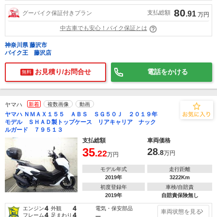
80
支払総額
グーバイク保証付きプラン
.91
万円
中古車でも安心！バイク保証とは
神奈川県 藤沢市
バイク王 藤沢店
お見積り/お問合せ
電話をかける
無料
ヤマハ
新着
複数画像
動画
ヤマハ ＮＭＡＸ１５５ ＡＢＳ ＳＧ５０Ｊ ２０１９年
モデル ＳＨＡＤ製トップケース リアキャリア ナック
ルガード ７９５１３
支払総額
車両価格
35
28
.22
.8
万円
万円
モデル年式
走行距離
2019年
3222Km
初度登録年
車検/自賠責
2019年
自賠責保険無し
4
4
電気・保安部品
エンジン
外観
車両状態を見る
4
4
フレーム
足まわり
―