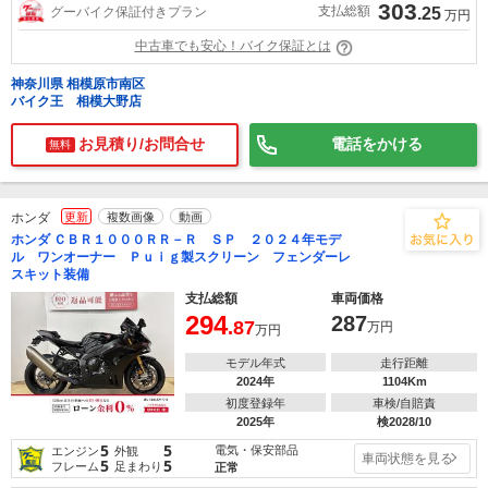
303
支払総額
グーバイク保証付きプラン
.25
万円
中古車でも安心！バイク保証とは
神奈川県 相模原市南区
バイク王 相模大野店
お見積り/お問合せ
電話をかける
無料
ホンダ
更新
複数画像
動画
ホンダ ＣＢＲ１０００ＲＲ－Ｒ ＳＰ ２０２４年モデ
ル ワンオーナー Ｐｕｉｇ製スクリーン フェンダーレ
スキット装備
支払総額
車両価格
294
287
.87
万円
万円
モデル年式
走行距離
2024年
1104Km
初度登録年
車検/自賠責
2025年
検2028/10
5
5
電気・保安部品
エンジン
外観
車両状態を見る
5
5
フレーム
足まわり
正常