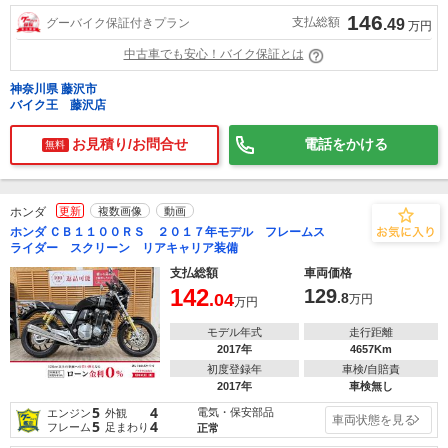
146
支払総額
グーバイク保証付きプラン
.49
万円
中古車でも安心！バイク保証とは
神奈川県 藤沢市
バイク王 藤沢店
お見積り/お問合せ
電話をかける
無料
ホンダ
更新
複数画像
動画
ホンダ ＣＢ１１００ＲＳ ２０１７年モデル フレームス
ライダー スクリーン リアキャリア装備
支払総額
車両価格
142
129
.04
.8
万円
万円
モデル年式
走行距離
2017年
4657Km
初度登録年
車検/自賠責
2017年
車検無し
5
4
電気・保安部品
エンジン
外観
車両状態を見る
5
4
フレーム
足まわり
正常