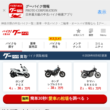
グーバイク情報
PROTO CORPORATION
表示
日本最大級の中古バイク検索アプリ
神奈川県の中古バイク一覧｜新車・中古バイク・二輪車・オートバイ情報なら【グーバイク(GooBike)】
バイクを
新車
バイクを
メンテ
コミュ
探す
販売店
売る
ナンス
ニティ
バイク買取相場
※2026年8月8日更新
ホンダ
ホンダ
ヤマハ
レブル２５０
ＰＣＸ
ＳＲ４００
38
4
30
万円
2
61
.1
万円
万円
.1
.1
～
.1
.1
～
～
簡単30秒!
愛車
相場
を調べる
の
無料