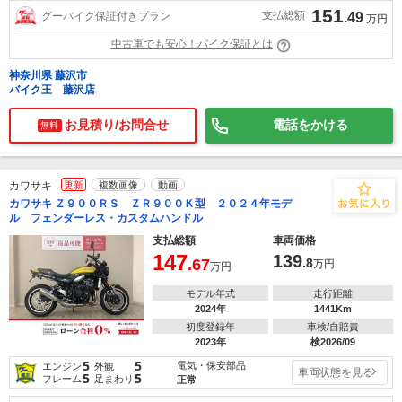
151
支払総額
グーバイク保証付きプラン
.49
万円
中古車でも安心！バイク保証とは
神奈川県 藤沢市
バイク王 藤沢店
お見積り/お問合せ
電話をかける
無料
カワサキ
更新
複数画像
動画
カワサキ Ｚ９００ＲＳ ＺＲ９００Ｋ型 ２０２４年モデ
ル フェンダーレス・カスタムハンドル
支払総額
車両価格
147
139
.67
.8
万円
万円
モデル年式
走行距離
2024年
1441Km
初度登録年
車検/自賠責
2023年
検2026/09
5
5
電気・保安部品
エンジン
外観
車両状態を見る
5
5
フレーム
足まわり
正常