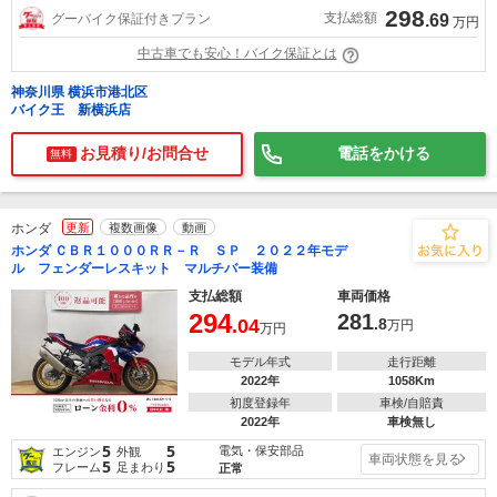
298
支払総額
グーバイク保証付きプラン
.69
万円
中古車でも安心！バイク保証とは
神奈川県 横浜市港北区
バイク王 新横浜店
お見積り/お問合せ
電話をかける
無料
ホンダ
更新
複数画像
動画
ホンダ ＣＢＲ１０００ＲＲ－Ｒ ＳＰ ２０２２年モデ
ル フェンダーレスキット マルチバー装備
支払総額
車両価格
294
281
.04
.8
万円
万円
モデル年式
走行距離
2022年
1058Km
初度登録年
車検/自賠責
2022年
車検無し
5
5
電気・保安部品
エンジン
外観
車両状態を見る
5
5
フレーム
足まわり
正常