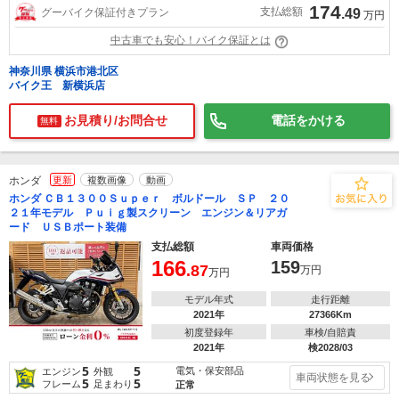
174
支払総額
グーバイク保証付きプラン
.49
万円
中古車でも安心！バイク保証とは
神奈川県 横浜市港北区
バイク王 新横浜店
お見積り/お問合せ
電話をかける
無料
ホンダ
更新
複数画像
動画
ホンダ ＣＢ１３００Ｓｕｐｅｒ ボルドール ＳＰ ２０
２１年モデル Ｐｕｉｇ製スクリーン エンジン＆リアガ
ード ＵＳＢポート装備
支払総額
車両価格
166
159
.87
万円
万円
モデル年式
走行距離
2021年
27366Km
初度登録年
車検/自賠責
2021年
検2028/03
5
5
電気・保安部品
エンジン
外観
車両状態を見る
5
5
フレーム
足まわり
正常