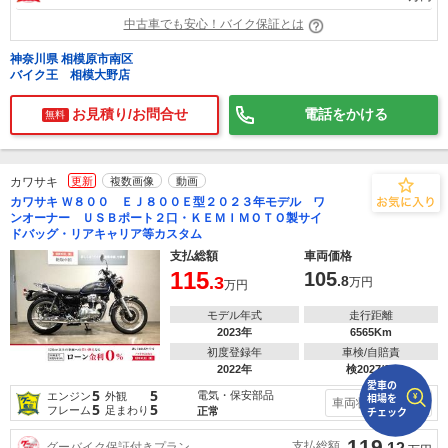
中古車でも安心！バイク保証とは
で
相場をチェック！
神奈川県 相模原市南区
車種選択するだけ、かんたん相場検索
バイク王 相模大野店
まずはメーカーを選択する
お見積り/お問合せ
電話をかける
無料
排気量
カワサキ
更新
複数画像
動画
車種
カワサキ Ｗ８００ ＥＪ８００Ｅ型２０２３年モデル ワ
ンオーナー ＵＳＢポート２口・ＫＥＭＩＭＯＴＯ製サイ
型式(任意)
ドバッグ・リアキャリア等カスタム
支払総額
車両価格
走行距離(任意)
115
105
.3
.8
万円
万円
モデル年式
走行距離
2023年
6565Km
初度登録年
車検/自賠責
2022年
検2027/10
5
5
電気・保安部品
エンジン
外観
車両状態を見る
5
5
フレーム
足まわり
正常
119
支払総額
グーバイク保証付きプラン