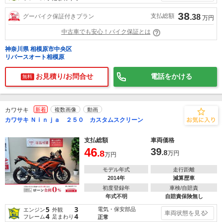
38
支払総額
グーバイク保証付きプラン
.38
万円
中古車でも安心！バイク保証とは
神奈川県 相模原市中央区
リバースオート相模原
お見積り/お問合せ
電話をかける
無料
カワサキ
新着
複数画像
動画
カワサキ Ｎｉｎｊａ ２５０ カスタムスクリーン
支払総額
車両価格
46
39
.8
.8
万円
万円
モデル年式
走行距離
2014年
減算歴車
初度登録年
車検/自賠責
年式不明
自賠責保険無し
5
3
電気・保安部品
エンジン
外観
車両状態を見る
4
4
フレーム
足まわり
正常