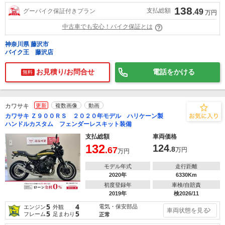
138
支払総額
グーバイク保証付きプラン
.49
万円
中古車でも安心！バイク保証とは
神奈川県 藤沢市
バイク王 藤沢店
お見積り/お問合せ
電話をかける
無料
カワサキ
更新
複数画像
動画
カワサキ Ｚ９００ＲＳ ２０２０年モデル ハリケーン製
ハンドルカスタム フェンダーレスキット装備
支払総額
車両価格
132
124
.67
.8
万円
万円
モデル年式
走行距離
2020年
6330Km
初度登録年
車検/自賠責
2019年
検2026/11
5
4
電気・保安部品
エンジン
外観
車両状態を見る
5
5
フレーム
足まわり
正常