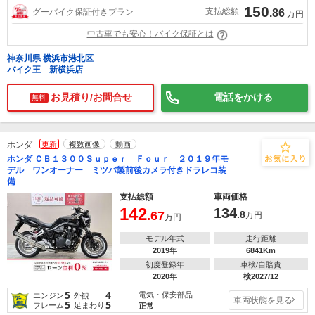
150
支払総額
グーバイク保証付きプラン
.86
万円
中古車でも安心！バイク保証とは
神奈川県 横浜市港北区
バイク王 新横浜店
お見積り/お問合せ
電話をかける
無料
ホンダ
更新
複数画像
動画
ホンダ ＣＢ１３００Ｓｕｐｅｒ Ｆｏｕｒ ２０１９年モ
デル ワンオーナー ミツバ製前後カメラ付きドラレコ装
備
支払総額
車両価格
142
134
.67
.8
万円
万円
モデル年式
走行距離
2019年
6841Km
初度登録年
車検/自賠責
2020年
検2027/12
5
4
電気・保安部品
エンジン
外観
車両状態を見る
5
5
フレーム
足まわり
正常