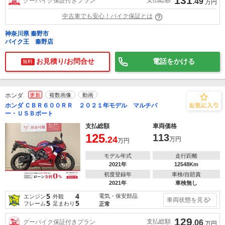
131
支払総額
グーバイク保証付きプラン
.49
万円
中古車でも安心！バイク保証とは
神奈川県 秦野市
バイク王 秦野店
お見積り/お問合せ
電話をかける
無料
ホンダ
更新
複数画像
動画
ホンダ ＣＢＲ６００ＲＲ ２０２１年モデル マルチバ
ー・ＵＳＢポート
支払総額
車両価格
125
113
.24
万円
万円
モデル年式
走行距離
2021年
12548Km
初度登録年
車検/自賠責
2021年
車検無し
5
4
電気・保安部品
エンジン
外観
車両状態を見る
5
5
フレーム
足まわり
正常
129
支払総額
グーバイク保証付きプラン
.06
万円