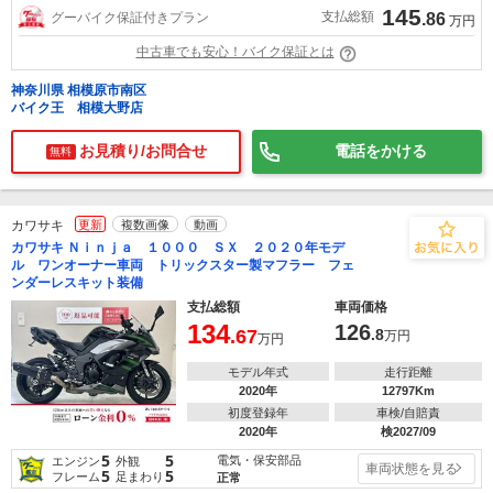
145
支払総額
グーバイク保証付きプラン
.86
万円
中古車でも安心！バイク保証とは
神奈川県 相模原市南区
バイク王 相模大野店
お見積り/お問合せ
電話をかける
無料
カワサキ
更新
複数画像
動画
カワサキ Ｎｉｎｊａ １０００ ＳＸ ２０２０年モデ
ル ワンオーナー車両 トリックスター製マフラー フェ
ンダーレスキット装備
支払総額
車両価格
134
126
.67
.8
万円
万円
モデル年式
走行距離
2020年
12797Km
初度登録年
車検/自賠責
2020年
検2027/09
5
5
電気・保安部品
エンジン
外観
車両状態を見る
5
5
フレーム
足まわり
正常