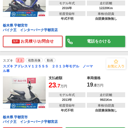
モデル年式
走行距離
2016年
12220Km
初度登録年
車検/自賠責
年式不明
自賠責保険無し
栃木県 宇都宮市
バイク王 インターパーク宇都宮店
お見積り/お問合せ
電話をかける
無料
スズキ
更新
複数画像
動画
スズキ アドレスＶ１２５ＳＳ ２０１３年モデル ノーマ
ル車
支払総額
車両価格
23
19
.7
.8
万円
万円
モデル年式
走行距離
2013年
9921Km
初度登録年
車検/自賠責
年式不明
自賠責保険無し
栃木県 宇都宮市
バイク王 インターパーク宇都宮店