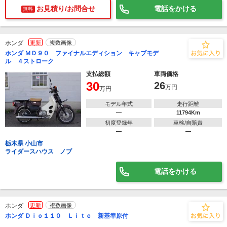
お見積り/お問合せ
電話をかける
無料
ホンダ
更新
複数画像
ホンダ ＭＤ９０ ファイナルエディション キャブモデ
ル ４ストローク
支払総額
車両価格
30
26
万円
万円
モデル年式
走行距離
―
11794Km
初度登録年
車検/自賠責
―
―
栃木県 小山市
ライダースハウス ノブ
電話をかける
ホンダ
更新
複数画像
ホンダ Ｄｉｏ１１０ Ｌｉｔｅ 新基準原付