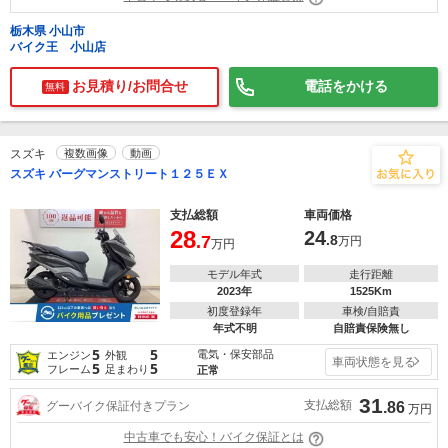
栃木県 小山市
バイク王 小山店
お見積り/お問合せ
電話をかける
無料
スズキ
複数画像
動画
スズキ バーグマンストリート１２５ＥＸ
支払総額
車両価格
28
24
.7
.8
万円
万円
モデル年式
走行距離
2023年
1525Km
初度登録年
車検/自賠責
年式不明
自賠責保険無し
5
5
電気・保安部品
エンジン
外観
車両状態を見る
5
5
フレーム
足まわり
正常
31
支払総額
グーバイク保証付きプラン
.86
万円
中古車でも安心！バイク保証とは