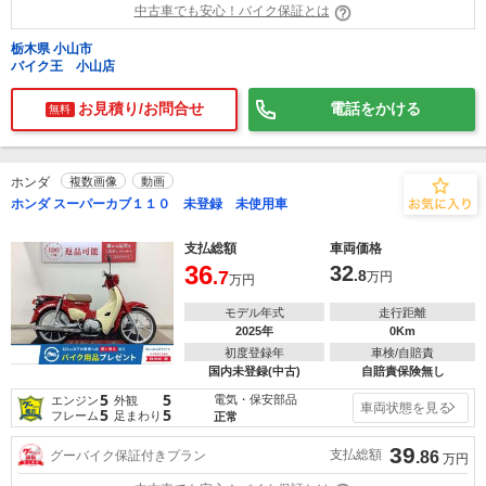
中古車でも安心！バイク保証とは
栃木県 小山市
バイク王 小山店
お見積り/お問合せ
電話をかける
無料
ホンダ
複数画像
動画
ホンダ スーパーカブ１１０ 未登録 未使用車
支払総額
車両価格
36
32
.7
.8
万円
万円
モデル年式
走行距離
2025年
0Km
初度登録年
車検/自賠責
国内未登録(中古)
自賠責保険無し
5
5
電気・保安部品
エンジン
外観
車両状態を見る
5
5
フレーム
足まわり
正常
39
支払総額
グーバイク保証付きプラン
.86
万円