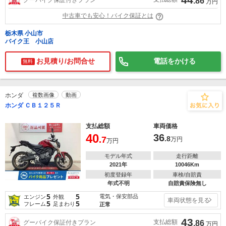
.86
万円
中古車でも安心！バイク保証とは
栃木県 小山市
バイク王 小山店
お見積り/お問合せ
電話をかける
無料
ホンダ
複数画像
動画
ホンダ ＣＢ１２５Ｒ
支払総額
車両価格
40
36
.7
.8
万円
万円
モデル年式
走行距離
2021年
10046Km
初度登録年
車検/自賠責
年式不明
自賠責保険無し
5
5
電気・保安部品
エンジン
外観
車両状態を見る
5
5
フレーム
足まわり
正常
43
支払総額
グーバイク保証付きプラン
.86
万円