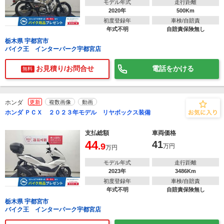
モデル年式
走行距離
2020年
500Km
初度登録年
車検/自賠責
年式不明
自賠責保険無し
栃木県 宇都宮市
バイク王 インターパーク宇都宮店
お見積り/お問合せ
電話をかける
無料
ホンダ
更新
複数画像
動画
ホンダ ＰＣＸ ２０２３年モデル リヤボックス装備
支払総額
車両価格
44
41
.9
万円
万円
モデル年式
走行距離
2023年
3486Km
初度登録年
車検/自賠責
年式不明
自賠責保険無し
栃木県 宇都宮市
バイク王 インターパーク宇都宮店