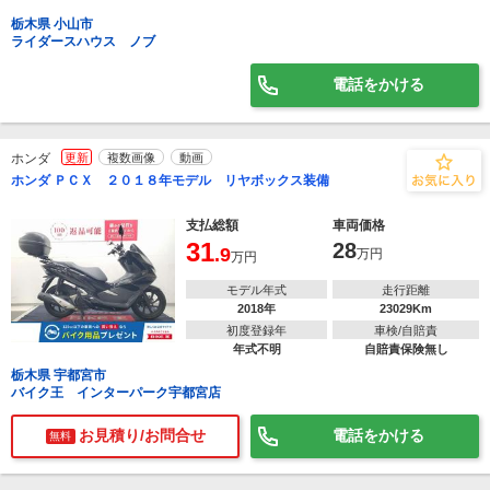
栃木県 小山市
ライダースハウス ノブ
電話をかける
ホンダ
更新
複数画像
動画
ホンダ ＰＣＸ ２０１８年モデル リヤボックス装備
支払総額
車両価格
31
28
.9
万円
万円
モデル年式
走行距離
2018年
23029Km
初度登録年
車検/自賠責
年式不明
自賠責保険無し
栃木県 宇都宮市
バイク王 インターパーク宇都宮店
お見積り/お問合せ
電話をかける
無料