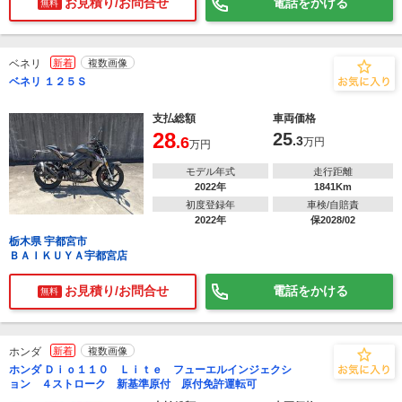
お見積り/お問合せ
電話をかける
無料
ベネリ
新着
複数画像
ベネリ １２５Ｓ
支払総額
車両価格
28
25
.6
.3
万円
万円
モデル年式
走行距離
2022年
1841Km
初度登録年
車検/自賠責
2022年
保2028/02
栃木県 宇都宮市
ＢＡＩＫＵＹＡ宇都宮店
お見積り/お問合せ
電話をかける
無料
ホンダ
新着
複数画像
ホンダ Ｄｉｏ１１０ Ｌｉｔｅ フューエルインジェクシ
ョン ４ストローク 新基準原付 原付免許運転可