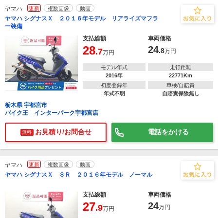
ヤマハ
更新
複数画像
動画
ヤマハ シグナスＸ ２０１６年モデル リアライズマフラ
ー装備
支払総額
車両価格
28
24
.7
.8
万円
万円
モデル年式
走行距離
2016年
22771Km
初度登録年
車検/自賠責
年式不明
自賠責保険無し
栃木県 宇都宮市
バイク王 インターパーク宇都宮店
お見積り/お問合せ
電話をかける
無料
ヤマハ
更新
複数画像
動画
ヤマハ シグナスＸ ＳＲ ２０１６年モデル ノーマル
支払総額
車両価格
27
24
.9
万円
万円