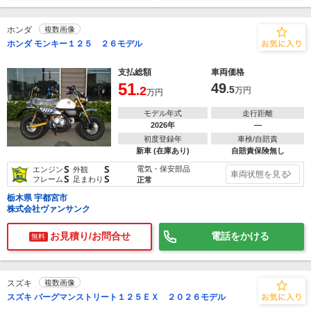
ホンダ
複数画像
ホンダ モンキー１２５ ２６モデル
支払総額
車両価格
51
49
.2
.5
万円
万円
モデル年式
走行距離
2026年
―
初度登録年
車検/自賠責
新車 (在庫あり)
自賠責保険無し
S
S
電気・保安部品
エンジン
外観
車両状態を見る
S
S
フレーム
足まわり
正常
栃木県 宇都宮市
株式会社ヴァンサンク
お見積り/お問合せ
電話をかける
無料
スズキ
複数画像
スズキ バーグマンストリート１２５ＥＸ ２０２６モデル