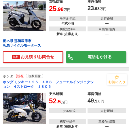
支払総額
車両価格
25
23
.98
.98
万円
万円
モデル年式
走行距離
年式不明
―
初度登録年
車検/自賠責
新車 (在庫あり)
―
栃木県 那須塩原市
相馬サイクルモータース
お見積り/お問合せ
電話をかける
無料
ホンダ
新着
複数画像
ホンダ モンキー１２５ ＡＢＳ フューエルインジェクシ
ョン ４ストローク ＪＢ０５
支払総額
車両価格
52
49
.5
.5
万円
万円
モデル年式
走行距離
―
―
初度登録年
車検/自賠責
新車 (在庫あり)
―