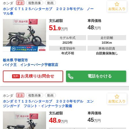
ホンダ
更新
複数画像
動画
ホンダ ＣＴ１２５ハンターカブ ２０２３年モデル ノー
マル車
支払総額
車両価格
51
48
.9
万円
万円
モデル年式
走行距離
2023年
103Km
初度登録年
車検/自賠責
年式不明
自賠責保険無し
栃木県 宇都宮市
バイク王 インターパーク宇都宮店
お見積り/お問合せ
電話をかける
無料
ホンダ
更新
複数画像
動画
ホンダ ＣＴ１２５ハンターカブ ２０２０年モデル エン
ジンガード フロント・インナーラック装備
支払総額
車両価格
48
45
.9
万円
万円