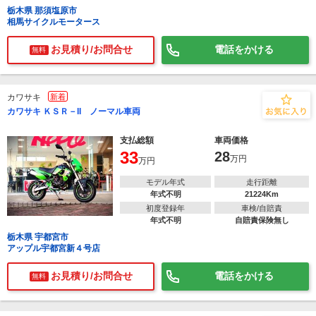
栃木県 那須塩原市
相馬サイクルモータース
お見積り/お問合せ
電話をかける
無料
カワサキ
新着
カワサキ ＫＳＲ－II ノーマル車両
支払総額
車両価格
33
28
万円
万円
モデル年式
走行距離
年式不明
21224Km
初度登録年
車検/自賠責
年式不明
自賠責保険無し
栃木県 宇都宮市
アップル宇都宮新４号店
お見積り/お問合せ
電話をかける
無料