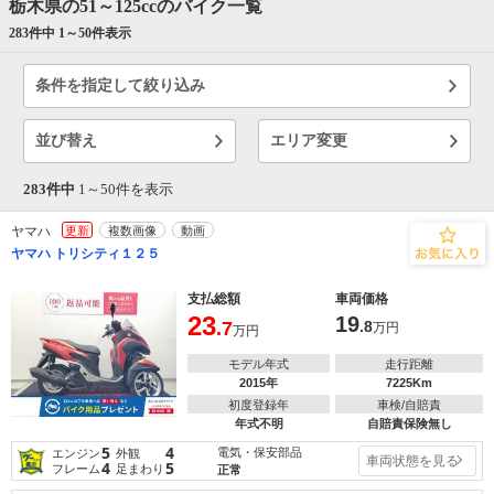
栃木県の51～125ccのバイク一覧
283件中 1～
50
件表示
条件を指定して絞り込み
並び替え
エリア変更
283件中
1～
50
件を表示
ヤマハ
更新
複数画像
動画
ヤマハ トリシティ１２５
支払総額
車両価格
23
19
.7
.8
万円
万円
モデル年式
走行距離
2015年
7225Km
初度登録年
車検/自賠責
年式不明
自賠責保険無し
5
4
電気・保安部品
エンジン
外観
車両状態を見る
4
5
フレーム
足まわり
正常