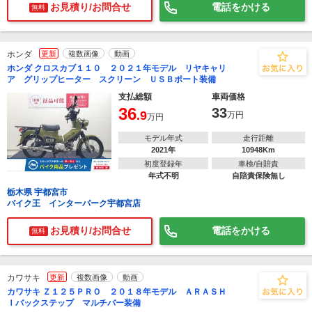
お見積り/お問合せ
電話をかける
無料
ホンダ
更新
複数画像
動画
ホンダ クロスカブ１１０ ２０２１年モデル リヤキャリ
ア グリップヒーター スクリーン ＵＳＢポート装備
支払総額
車両価格
36
33
.9
万円
万円
モデル年式
走行距離
2021年
10948Km
初度登録年
車検/自賠責
年式不明
自賠責保険無し
栃木県 宇都宮市
バイク王 インターパーク宇都宮店
お見積り/お問合せ
電話をかける
無料
カワサキ
更新
複数画像
動画
カワサキ Ｚ１２５ＰＲＯ ２０１８年モデル ＡＲＡＳＨ
Ｉバックステップ マルチバー装備