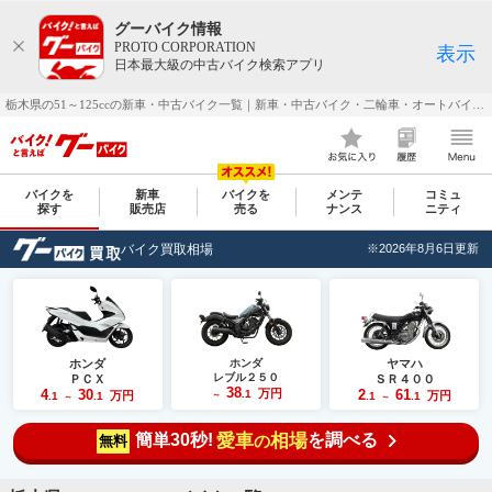
グーバイク情報
PROTO CORPORATION
表示
日本最大級の中古バイク検索アプリ
栃木県の51～125ccの新車・中古バイク一覧｜新車・中古バイク・二輪車・オートバイ情報なら【グーバイク(GooBike)】
バイクを
新車
バイクを
メンテ
コミュ
探す
販売店
売る
ナンス
ニティ
バイク買取相場
※2026年8月6日更新
ホンダ
ホンダ
ヤマハ
レブル２５０
ＰＣＸ
ＳＲ４００
38
4
30
万円
2
61
.1
万円
万円
.1
.1
～
.1
.1
～
～
簡単30秒!
愛車
相場
を調べる
の
無料