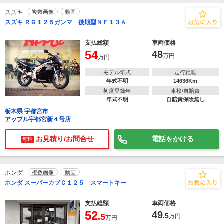
スズキ
複数画像
動画
スズキ ＲＧ１２５ガンマ 後期型ＮＦ１３Ａ
支払総額
車両価格
54
48
万円
万円
モデル年式
走行距離
年式不明
14636Km
初度登録年
車検/自賠責
年式不明
自賠責保険無し
栃木県 宇都宮市
アップル宇都宮新４号店
お見積り/お問合せ
電話をかける
無料
ホンダ
複数画像
動画
ホンダ スーパーカブＣ１２５ スマートキー
支払総額
車両価格
52
49
.5
.5
万円
万円