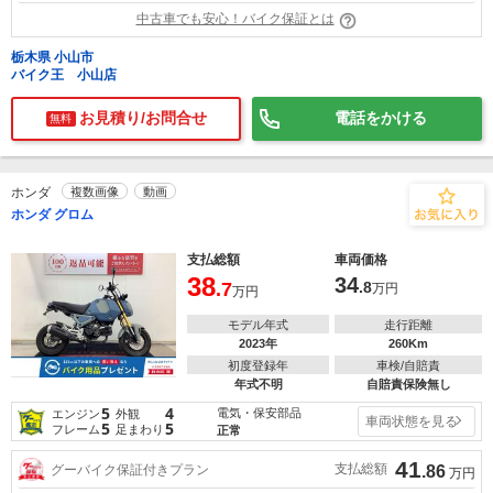
中古車でも安心！バイク保証とは
栃木県 小山市
バイク王 小山店
お見積り/お問合せ
電話をかける
無料
ホンダ
複数画像
動画
ホンダ グロム
支払総額
車両価格
38
34
.7
.8
万円
万円
モデル年式
走行距離
2023年
260Km
初度登録年
車検/自賠責
年式不明
自賠責保険無し
5
4
電気・保安部品
エンジン
外観
車両状態を見る
5
5
フレーム
足まわり
正常
41
支払総額
グーバイク保証付きプラン
.86
万円