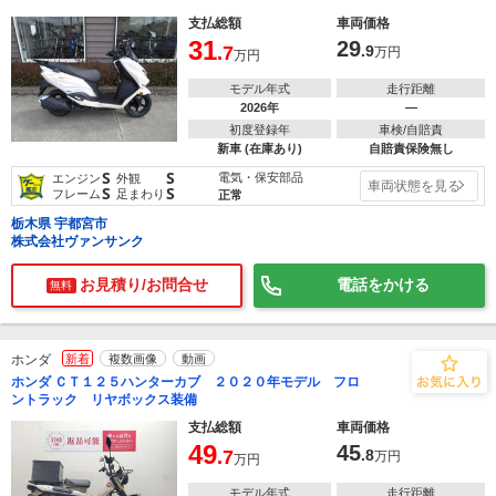
支払総額
車両価格
31
29
.7
.9
万円
万円
モデル年式
走行距離
2026年
―
初度登録年
車検/自賠責
新車 (在庫あり)
自賠責保険無し
S
S
電気・保安部品
エンジン
外観
車両状態を見る
S
S
フレーム
足まわり
正常
栃木県 宇都宮市
株式会社ヴァンサンク
お見積り/お問合せ
電話をかける
無料
ホンダ
新着
複数画像
動画
ホンダ ＣＴ１２５ハンターカブ ２０２０年モデル フロ
ントラック リヤボックス装備
支払総額
車両価格
49
45
.7
.8
万円
万円
モデル年式
走行距離