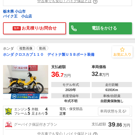
中古車でも安心！バイク保証とは
栃木県 小山市
バイク王 小山店
お見積り/お問合せ
電話をかける
無料
ホンダ
複数画像
動画
ホンダ クロスカブ１１０ デイトナ製ＵＳＢポート装備
支払総額
車両価格
36
32
.7
.8
万円
万円
モデル年式
走行距離
2020年
6191Km
初度登録年
車検/自賠責
年式不明
自賠責保険無し
5
4
電気・保安部品
エンジン
外観
車両状態を見る
5
5
フレーム
足まわり
正常
39
支払総額
グーバイク保証付きプラン
.86
万円
中古車でも安心！バイク保証とは