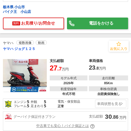
栃木県 小山市
バイク王 小山店
お見積り/お問合せ
電話をかける
無料
ヤマハ
複数画像
動画
ヤマハ ジョグ１２５
支払総額
車両価格
27
23
.7
.8
万円
万円
モデル年式
走行距離
2026年
85Km
初度登録年
車検/自賠責
年式不明
自賠責保険無し
5
5
電気・保安部品
エンジン
外観
車両状態を見る
5
5
フレーム
足まわり
正常
30
支払総額
グーバイク保証付きプラン
.86
万円
中古車でも安心！バイク保証とは