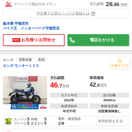
26
支払総額
グーバイク保証付きプラン
.86
万円
中古車でも安心！バイク保証とは
栃木県 宇都宮市
バイク王 インターパーク宇都宮店
お見積り/お問合せ
電話をかける
無料
ホンダ
複数画像
動画
ホンダ モンキー１２５
支払総額
車両価格
46
42
.7
.8
万円
万円
モデル年式
走行距離
2022年
3840Km
初度登録年
車検/自賠責
年式不明
自賠責保険無し
5
5
電気・保安部品
エンジン
外観
車両状態を見る
5
5
フレーム
足まわり
正常