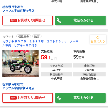
年式不明
自賠責保険無し
栃木県 宇都宮市
アップル宇都宮新４号店
お見積り/お問合せ
電話をかける
無料
カワサキ
複数画像
動画
カワサキ ＫＶ７５ １９７７年 ２スト７５ｃｃ ノーマ
ル車両 リアキャリア付き
支払総額
車両価格
59
59
.1
万円
万円
モデル年式
走行距離
1977年
763Km
初度登録年
車検/自賠責
年式不明
自賠責保険無し
栃木県 宇都宮市
アップル宇都宮新４号店
お見積り/お問合せ
電話をかける
無料