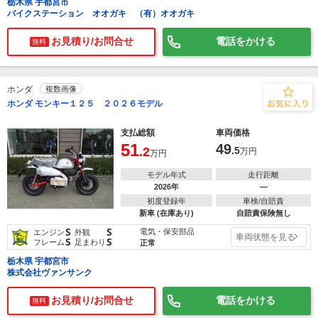
栃木県 宇都宮市
バイクステーション オオガキ （有）オオガキ
お見積り/お問合せ
電話をかける
無料
ホンダ
複数画像
ホンダ モンキー１２５ ２０２６モデル
支払総額
車両価格
51
49
.2
.5
万円
万円
モデル年式
走行距離
2026年
―
初度登録年
車検/自賠責
新車 (在庫あり)
自賠責保険無し
S
S
電気・保安部品
エンジン
外観
車両状態を見る
S
S
フレーム
足まわり
正常
栃木県 宇都宮市
株式会社ヴァンサンク
お見積り/お問合せ
電話をかける
無料