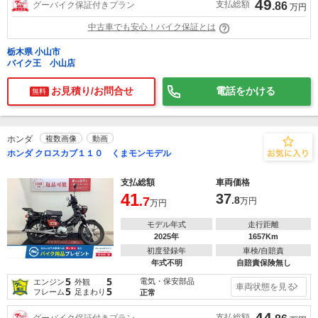
49
支払総額
グーバイク保証付きプラン
.86
万円
中古車でも安心！バイク保証とは
栃木県 小山市
バイク王 小山店
お見積り/お問合せ
電話をかける
無料
ホンダ
複数画像
動画
ホンダ クロスカブ１１０ くまモンモデル
支払総額
車両価格
41
37
.7
.8
万円
万円
モデル年式
走行距離
2025年
1657Km
初度登録年
車検/自賠責
年式不明
自賠責保険無し
5
5
電気・保安部品
エンジン
外観
車両状態を見る
5
5
フレーム
足まわり
正常
44
支払総額
グーバイク保証付きプラン