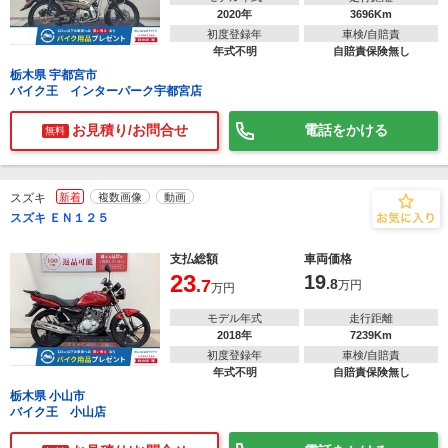
2020年
3696Km
初度登録年
車検/自賠責
年式不明
自賠責保険無し
栃木県 宇都宮市
バイク王 インターパーク宇都宮店
お見積り/お問合せ
電話をかける
無料
スズキ
新着
複数画像
動画
スズキ ＥＮ１２５
支払総額
車両価格
23
19
.7
.8
万円
万円
モデル年式
走行距離
2018年
7239Km
初度登録年
車検/自賠責
年式不明
自賠責保険無し
栃木県 小山市
バイク王 小山店