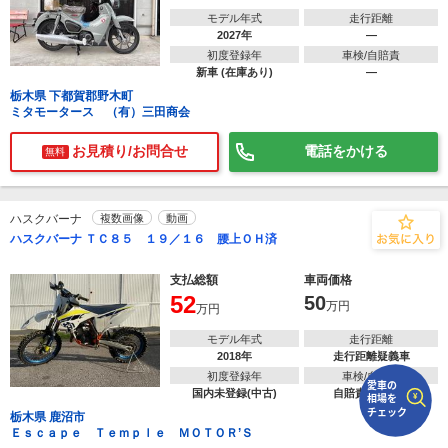
モデル年式
走行距離
2027年
―
で
相場をチェック！
初度登録年
車検/自賠責
車種選択するだけ、かんたん相場検索
新車 (在庫あり)
―
栃木県 下都賀郡野木町
まずはメーカーを選択する
ミタモータース （有）三田商会
排気量
お見積り/お問合せ
電話をかける
無料
車種
ハスクバーナ
複数画像
動画
型式(任意)
ハスクバーナ ＴＣ８５ １９／１６ 腰上ＯＨ済
走行距離(任意)
支払総額
車両価格
52
50
万円
万円
モデル年式
走行距離
2018年
走行距離疑義車
初度登録年
車検/自賠責
国内未登録(中古)
自賠責保険無し
栃木県 鹿沼市
Ｅｓｃａｐｅ Ｔｅｍｐｌｅ ＭＯＴＯＲ’Ｓ