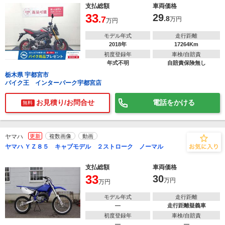
支払総額
車両価格
33
29
.7
.8
万円
万円
モデル年式
走行距離
2018年
17264Km
初度登録年
車検/自賠責
年式不明
自賠責保険無し
栃木県 宇都宮市
バイク王 インターパーク宇都宮店
お見積り/お問合せ
電話をかける
無料
ヤマハ
更新
複数画像
動画
ヤマハ ＹＺ８５ キャブモデル ２ストローク ノーマル
支払総額
車両価格
33
30
万円
万円
モデル年式
走行距離
―
走行距離疑義車
初度登録年
車検/自賠責
―
―