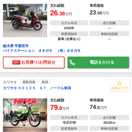
支払総額
車両価格
26
23
.36
.98
万円
万円
モデル年式
走行距離
2026年
―
初度登録年
車検/自賠責
新車 (在庫あり)
―
栃木県 宇都宮市
バイクステーション オオガキ （有）オオガキ
お見積り/お問合せ
電話をかける
無料
カワサキ
複数画像
動画
カワサキ ＫＥ１２５ Ａ７ ノーマル車両
支払総額
車両価格
79
74
.8
.8
万円
万円
モデル年式
走行距離
年式不明
3623Km
初度登録年
車検/自賠責