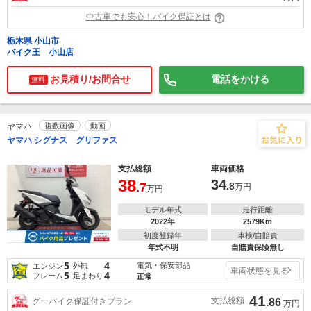
中古車でも安心！バイク保証とは
栃木県 小山市
バイク王 小山店
お見積り/お問合せ
電話をかける
無料
ヤマハ
複数画像
動画
ヤマハ シグナス グリファス
支払総額
車両価格
38
34
.7
.8
万円
万円
モデル年式
走行距離
2022年
2579Km
初度登録年
車検/自賠責
年式不明
自賠責保険無し
5
4
電気・保安部品
エンジン
外観
車両状態を見る
5
4
フレーム
足まわり
正常
41
支払総額
グーバイク保証付きプラン
.86
万円