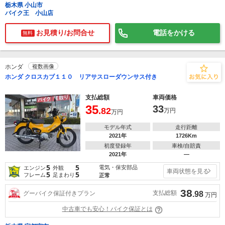
栃木県 小山市
バイク王 小山店
お見積り/お問合せ
電話をかける
無料
ホンダ
複数画像
ホンダ クロスカブ１１０ リアサスローダウンサス付き
支払総額
車両価格
35
33
.82
万円
万円
モデル年式
走行距離
2021年
1726Km
初度登録年
車検/自賠責
2021年
―
5
5
電気・保安部品
エンジン
外観
車両状態を見る
5
5
フレーム
足まわり
正常
38
支払総額
グーバイク保証付きプラン
.98
万円
中古車でも安心！バイク保証とは