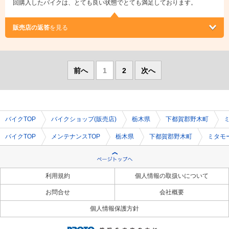
回購入したバイクは、とても良い状態でとても満足しております。
販売店の返答
を見る
前へ
1
2
次へ
バイクTOP
バイクショップ(販売店)
栃木県
下都賀郡野木町
バイクTOP
メンテナンスTOP
栃木県
下都賀郡野木町
ミタモ
利用規約
個人情報の取扱いについて
お問合せ
会社概要
個人情報保護方針