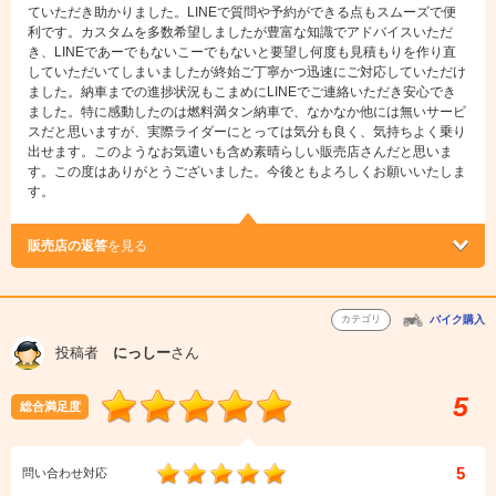
ていただき助かりました。LINEで質問や予約ができる点もスムーズで便
利です。カスタムを多数希望しましたが豊富な知識でアドバイスいただ
き、LINEであーでもないこーでもないと要望し何度も見積もりを作り直
していただいてしまいましたが終始ご丁寧かつ迅速にご対応していただけ
ました。納車までの進捗状況もこまめにLINEでご連絡いただき安心でき
ました。特に感動したのは燃料満タン納車で、なかなか他には無いサービ
スだと思いますが、実際ライダーにとっては気分も良く、気持ちよく乗り
出せます。このようなお気遣いも含め素晴らしい販売店さんだと思いま
す。この度はありがとうございました。今後ともよろしくお願いいたしま
す。
販売店の返答
を見る
カテゴリ
バイク購入
投稿者
にっしー
さん
5
総合満足度
5
問い合わせ対応