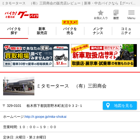
ミタモータース （有）三田商会の販売店レビュー｜新車・中古バイクなら【グーバイク(GooBike)】
バイクを
新車
バイクを
メンテ
コミュ
探す
販売店
売る
ナンス
ニティ
ミタモータース （有）三田商会
地図を見る
〒 329-0101 栃木県下都賀郡野木町友沼９３２-１
ホームページ:
http://r.goope.jp/mita-shokai
営業時間: １０：００～１９：００
定休日: 火曜日・第２水曜日