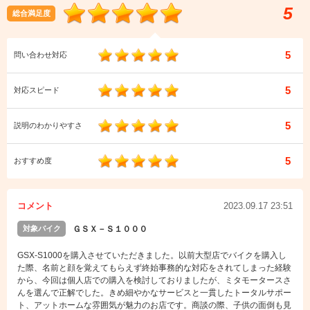
5
総合満足度
5
問い合わせ対応
5
対応スピード
5
説明のわかりやすさ
5
おすすめ度
コメント
2023.09.17 23:51
対象バイク
ＧＳＸ－Ｓ１０００
GSX-S1000を購入させていただきました。以前大型店でバイクを購入し
た際、名前と顔を覚えてもらえず終始事務的な対応をされてしまった経験
から、今回は個人店での購入を検討しておりましたが、ミタモータースさ
んを選んで正解でした。きめ細やかなサービスと一貫したトータルサポー
ト、アットホームな雰囲気が魅力のお店です。商談の際、子供の面倒も見