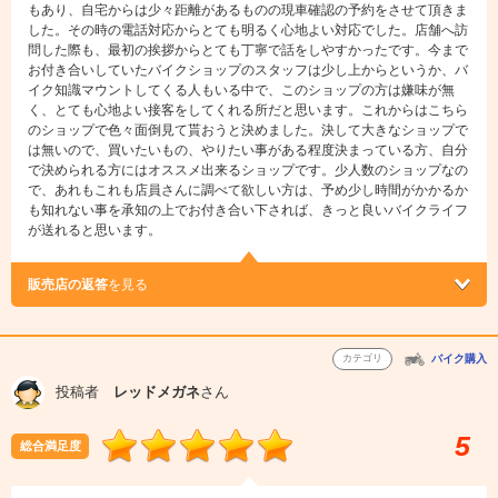
もあり、自宅からは少々距離があるものの現車確認の予約をさせて頂きま
した。その時の電話対応からとても明るく心地よい対応でした。店舗へ訪
問した際も、最初の挨拶からとても丁寧で話をしやすかったです。今まで
お付き合いしていたバイクショップのスタッフは少し上からというか、バ
イク知識マウントしてくる人もいる中で、このショップの方は嫌味が無
く、とても心地よい接客をしてくれる所だと思います。これからはこちら
のショップで色々面倒見て貰おうと決めました。決して大きなショップで
は無いので、買いたいもの、やりたい事がある程度決まっている方、自分
で決められる方にはオススメ出来るショップです。少人数のショップなの
で、あれもこれも店員さんに調べて欲しい方は、予め少し時間がかかるか
も知れない事を承知の上でお付き合い下されば、きっと良いバイクライフ
が送れると思います。
販売店の返答
を見る
カテゴリ
バイク購入
投稿者
レッドメガネ
さん
5
総合満足度