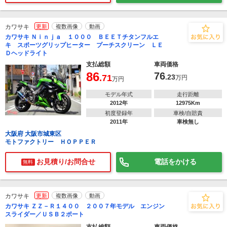
カワサキ
更新
複数画像
動画
カワサキ Ｎｉｎｊａ １０００ ＢＥＥＴチタンフルエ
キ スポーツグリップヒーター プーチスクリーン ＬＥ
Ｄヘッドライト
支払総額
車両価格
86
76
.71
.23
万円
万円
モデル年式
走行距離
2012年
12975Km
初度登録年
車検/自賠責
2011年
車検無し
大阪府 大阪市城東区
モトファクトリー ＨＯＰＰＥＲ
お見積り/お問合せ
電話をかける
無料
カワサキ
更新
複数画像
動画
カワサキ ＺＺ－Ｒ１４００ ２００７年モデル エンジン
スライダー／ＵＳＢ２ポート