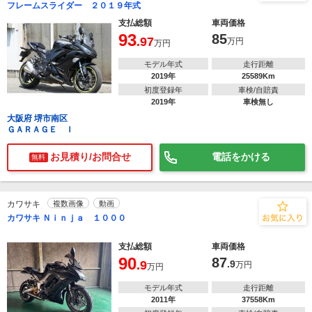
フレームスライダー ２０１９年式
支払総額
車両価格
93
85
.97
万円
万円
モデル年式
走行距離
2019年
25589Km
初度登録年
車検/自賠責
2019年
車検無し
大阪府 堺市南区
ＧＡＲＡＧＥ Ｉ
お見積り/お問合せ
電話をかける
無料
カワサキ
複数画像
動画
カワサキ Ｎｉｎｊａ １０００
支払総額
車両価格
90
87
.9
.9
万円
万円
モデル年式
走行距離
2011年
37558Km