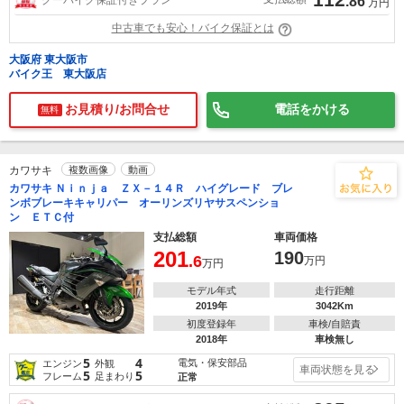
.86
万円
中古車でも安心！バイク保証とは
大阪府 東大阪市
バイク王 東大阪店
お見積り/お問合せ
電話をかける
無料
カワサキ
複数画像
動画
カワサキ Ｎｉｎｊａ ＺＸ－１４Ｒ ハイグレード ブレ
ンボブレーキキャリパー オーリンズリヤサスペンショ
ン ＥＴＣ付
支払総額
車両価格
201
190
.6
万円
万円
モデル年式
走行距離
2019年
3042Km
初度登録年
車検/自賠責
2018年
車検無し
5
4
電気・保安部品
エンジン
外観
車両状態を見る
5
5
フレーム
足まわり
正常