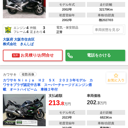
モデル年式
走行距離
2002年
32179Km
初度登録年
車検/自賠責
2002年
検2027/03
4
3
電気・保安部品
エンジン
外観
車両状態を見る
4
4
フレーム
足まわり
正常
大阪府 大阪市住吉区
株式会社 きんしば
お見積り/お問合せ
電話をかける
無料
カワサキ
複数画像
カワサキ Ｎｉｎｊａ Ｈ２ ＳＸ ２０２３年モデル カ
ワサキプラザ認定中古車 スーパーチャージドエンジン搭
載 オートハイビーム 車検２年付
支払総額
車両価格
213
202
.8
.3
万円
万円
モデル年式
走行距離
2023年
6823Km
初度登録年
車検/自賠責