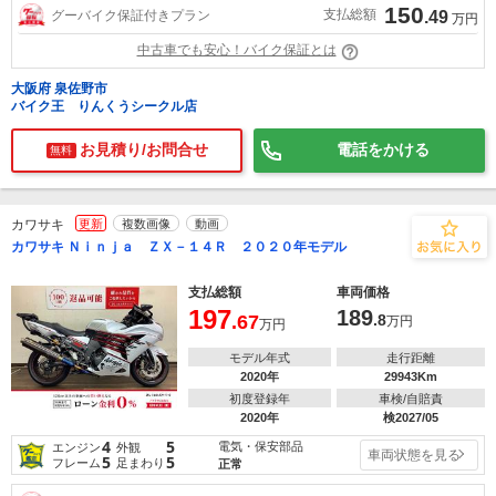
150
支払総額
グーバイク保証付きプラン
.49
万円
中古車でも安心！バイク保証とは
大阪府 泉佐野市
バイク王 りんくうシークル店
お見積り/お問合せ
電話をかける
無料
カワサキ
更新
複数画像
動画
カワサキ Ｎｉｎｊａ ＺＸ－１４Ｒ ２０２０年モデル
支払総額
車両価格
197
189
.67
.8
万円
万円
モデル年式
走行距離
2020年
29943Km
初度登録年
車検/自賠責
2020年
検2027/05
4
5
電気・保安部品
エンジン
外観
車両状態を見る
5
5
フレーム
足まわり
正常