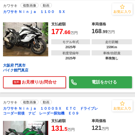
カワサキ
複数画像
動画
カワサキ Ｎｉｎｊａ １１００ ＳＸ
支払総額
車両価格
177
168
.66
.99
万円
万円
モデル年式
走行距離
2025年
159Km
初度登録年
車検/自賠責
2025年
車検無し
大阪府 門真市
バイク館門真店
お見積り/お問合せ
電話をかける
無料
カワサキ
複数画像
動画
カワサキ Ｎｉｎｊａ １０００ＳＸ ＥＴＣ ドライブレ
コーダー前後 ナビ レーダー探知機 Ｅ０９
支払総額
車両価格
131
121
.5
万円
万円