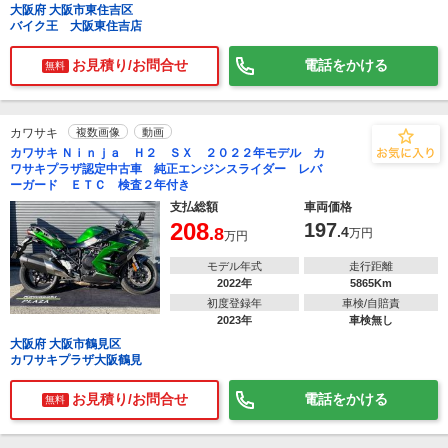
大阪府 大阪市東住吉区
バイク王 大阪東住吉店
お見積り/お問合せ
電話をかける
無料
カワサキ
複数画像
動画
カワサキ Ｎｉｎｊａ Ｈ２ ＳＸ ２０２２年モデル カ
ワサキプラザ認定中古車 純正エンジンスライダー レバ
ーガード ＥＴＣ 検査２年付き
支払総額
車両価格
208
197
.8
.4
万円
万円
モデル年式
走行距離
2022年
5865Km
初度登録年
車検/自賠責
2023年
車検無し
大阪府 大阪市鶴見区
カワサキプラザ大阪鶴見
お見積り/お問合せ
電話をかける
無料