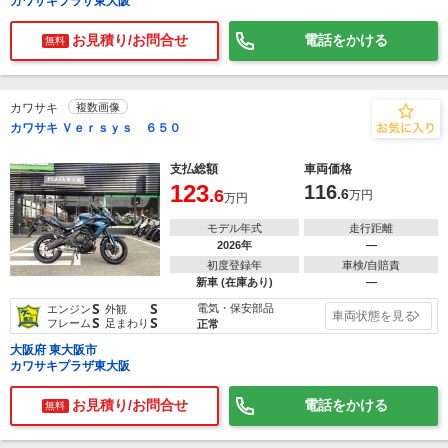
カワサキプラザ東大阪
お見積り/お問合せ
電話をかける
無料
カワサキ
複数画像
カワサキ Ｖｅｒｓｙｓ ６５０
支払総額
車両価格
123
116
.6
.6
万円
万円
モデル年式
走行距離
2026年
―
初度登録年
車検/自賠責
新車 (在庫あり)
―
S
S
電気・保安部品
エンジン
外観
車両状態を見る
S
S
フレーム
足まわり
正常
大阪府 東大阪市
カワサキプラザ東大阪
お見積り/お問合せ
電話をかける
無料