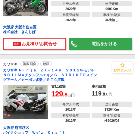
モデル年式
走行距離
2020年
9691Km
初度登録年
車検/自賠責
2020年
車検無し
大阪府 大阪市住吉区
株式会社 きんしば
お見積り/お問合せ
電話をかける
無料
カワサキ
複数画像
動画
カワサキ Ｎｉｎｊａ ＺＸ－１４Ｒ ２０１２年モデル
ＮＯＪＩＭＡチタンフルエキ／Ｇ－ＳＴＲＩＫＥＲスイン
グアーム／カーボン多数／ＥＴＣ搭載
支払総額
車両価格
129
119
.8
.8
万円
万円
モデル年式
走行距離
2012年
19264Km
初度登録年
車検/自賠責
2012年
検2026/08
大阪府 堺市堺区
バイクショップ Ｗｅ’ｚ Ｃｒａｆｔ