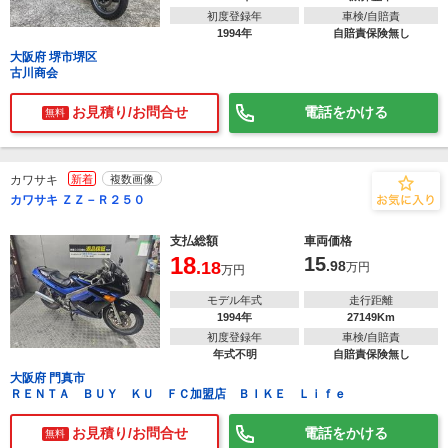
初度登録年
車検/自賠責
1994年
自賠責保険無し
大阪府 堺市堺区
古川商会
お見積り/お問合せ
電話をかける
無料
カワサキ
新着
複数画像
カワサキ ＺＺ－Ｒ２５０
支払総額
車両価格
18
15
.18
.98
万円
万円
モデル年式
走行距離
1994年
27149Km
初度登録年
車検/自賠責
年式不明
自賠責保険無し
大阪府 門真市
ＲＥＮＴＡ ＢＵＹ ＫＵ ＦＣ加盟店 ＢＩＫＥ Ｌｉｆｅ
お見積り/お問合せ
電話をかける
無料