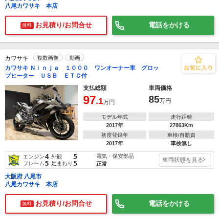
八尾カワサキ 本店
お見積り/お問合せ
電話をかける
無料
カワサキ
複数画像
動画
カワサキ Ｎｉｎｊａ １０００ ワンオーナー車 グロッ
プヒーター ＵＳＢ ＥＴＣ付
支払総額
車両価格
97
85
.1
万円
万円
モデル年式
走行距離
2017年
27863Km
初度登録年
車検/自賠責
2017年
車検無し
4
5
電気・保安部品
エンジン
外観
車両状態を見る
5
5
フレーム
足まわり
正常
大阪府 八尾市
八尾カワサキ 本店
お見積り/お問合せ
電話をかける
無料