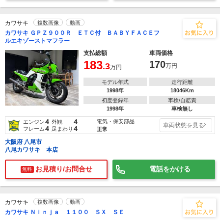
カワサキ
複数画像
動画
カワサキ ＧＰＺ９００Ｒ ＥＴＣ付 ＢＡＢＹＦＡＣＥフ
ルエキゾーストマフラー
支払総額
車両価格
183
170
.3
万円
万円
モデル年式
走行距離
1998年
18046Km
初度登録年
車検/自賠責
1998年
車検無し
4
4
電気・保安部品
エンジン
外観
車両状態を見る
4
4
フレーム
足まわり
正常
大阪府 八尾市
八尾カワサキ 本店
お見積り/お問合せ
電話をかける
無料
カワサキ
複数画像
動画
カワサキ Ｎｉｎｊａ １１００ ＳＸ ＳＥ