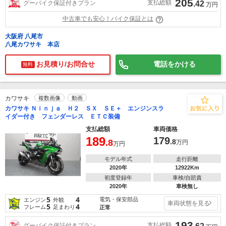
205
支払総額
グーバイク保証付きプラン
.42
万円
中古車でも安心！バイク保証とは
大阪府 八尾市
八尾カワサキ 本店
お見積り/お問合せ
電話をかける
無料
カワサキ
複数画像
動画
カワサキ Ｎｉｎｊａ Ｈ２ ＳＸ ＳＥ＋ エンジンスラ
イダー付き フェンダーレス ＥＴＣ装備
支払総額
車両価格
189
179
.8
.8
万円
万円
モデル年式
走行距離
2020年
12922Km
初度登録年
車検/自賠責
2020年
車検無し
5
4
電気・保安部品
エンジン
外観
車両状態を見る
5
4
フレーム
足まわり
正常
193
支払総額
グーバイク保証付きプラン