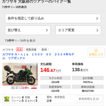
カワサキ 大阪府のツアラーのバイク一覧
73件中 1～
50
件表示
条件を指定して絞り込み
並び替え
エリア変更
73件中
1～
50
件を表示
カワサキ
更新
複数画像
動画
カワサキ Ｎｉｎｊａ １０００ ＳＸ ２０２４年モデ
ル リアボックス
支払総額
車両価格
146
138
.67
.8
万円
万円
モデル年式
走行距離
2024年
7697Km
初度登録年
車検/自賠責
2024年
検2027/08
4
4
電気・保安部品
エンジン
外観
車両状態を見る
5
5
フレーム
足まわり
正常