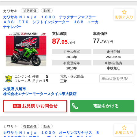
カワサキ
複数画像
動画
カワサキ Ｎｉｎｊａ １０００ テックサーフマフラー
ＡＢＳ ＥＴＣ シフトインジケーター ＵＳＢ ユーカ
ナヤレバー
支払総額
車両価格
87
77
.95
.79
万円
万円
モデル年式
走行距離
2013年
25105Km
初度登録年
車検/自賠責
2013年
車検無し
4
5
電気・保安部品
エンジン
外観
車両状態を見る
5
5
フレーム
足まわり
正常
大阪府 八尾市
株式会社エナジーモータースタイル東大阪店
お見積り/お問合せ
電話をかける
無料
カワサキ
複数画像
動画
カワサキ Ｎｉｎｊａ １０００ オーリンズリヤサス Ｂ