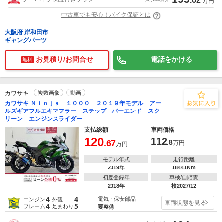
.62
万円
中古車でも安心！バイク保証とは
大阪府 岸和田市
ギャングパーツ
お見積り/お問合せ
電話をかける
無料
カワサキ
複数画像
動画
カワサキ Ｎｉｎｊａ １０００ ２０１９年モデル アー
ルズギアフルエキマフラー ステップ バーエンド スク
リーン エンジンスライダー
支払総額
車両価格
120
112
.67
.8
万円
万円
モデル年式
走行距離
2019年
18441Km
初度登録年
車検/自賠責
2018年
検2027/12
4
4
電気・保安部品
エンジン
外観
車両状態を見る
4
5
フレーム
足まわり
要整備