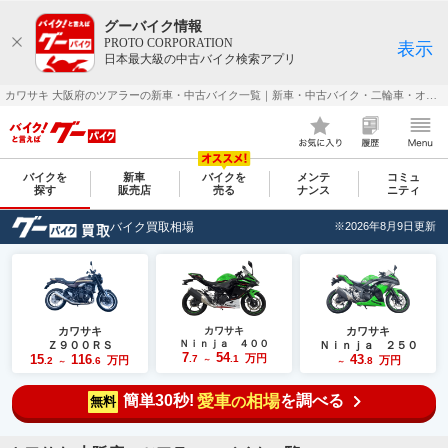
グーバイク情報
PROTO CORPORATION
表示
日本最大級の中古バイク検索アプリ
カワサキ 大阪府のツアラーの新車・中古バイク一覧｜新車・中古バイク・二輪車・オートバイ情報なら【グーバイク(GooBike)】
バイクを
新車
バイクを
メンテ
コミュ
探す
販売店
売る
ナンス
ニティ
バイク買取相場
※2026年8月9日更新
カワサキ
カワサキ
カワサキ
Ｎｉｎｊａ ４００
Ｚ９００ＲＳ
Ｎｉｎｊａ ２５０
7
54
15
116
万円
43
.7
.1
万円
万円
.2
.6
～
.8
～
～
簡単30秒!
愛車
相場
を調べる
の
無料