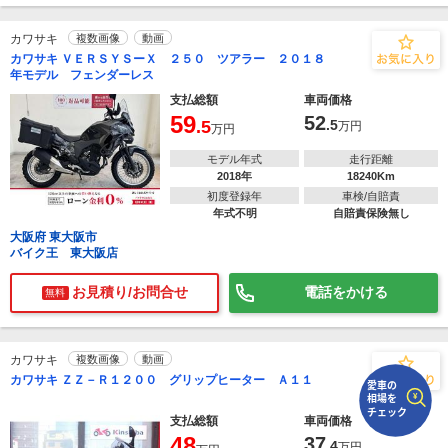
カワサキ
複数画像
動画
で
相場をチェック！
カワサキ ＶＥＲＳＹＳーＸ ２５０ ツアラー ２０１８
車種選択するだけ、かんたん相場検索
年モデル フェンダーレス
支払総額
車両価格
まずはメーカーを選択する
59
52
.5
.5
万円
万円
排気量
モデル年式
走行距離
2018年
18240Km
車種
初度登録年
車検/自賠責
年式不明
自賠責保険無し
型式(任意)
大阪府 東大阪市
バイク王 東大阪店
走行距離(任意)
お見積り/お問合せ
電話をかける
無料
カワサキ
複数画像
動画
カワサキ ＺＺ－Ｒ１２００ グリップヒーター Ａ１１
支払総額
車両価格
48
37
.4
万円