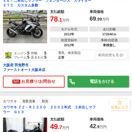
ＥＥＴ二本出しマフラー フェンダーレス スライダー
ＥＴＣ カスタム多数
支払総額
車両価格
78
69
.1
.99
万円
万円
モデル年式
走行距離
2012年
17264Km
初度登録年
車検/自賠責
2012年
車検無し
5
5
電気・保安部品
エンジン
外観
車両状態を見る
5
5
フレーム
足まわり
正常
大阪府 羽曳野市
ファーストオート大阪本店
お見積り/お問合せ
電話をかける
無料
カワサキ
複数画像
動画
カワサキ ＺＺ－Ｒ１２００ ２００２年式 ２本出しマフ
ラー Ｇ１３
支払総額
車両価格
49
42
.7
.9
万円
万円