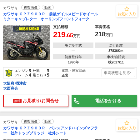
カワサキ
複数画像
動画
カワサキ ＧＰＺ９００Ｒ 前後ゲイルスピードホイール
ミクニキャブレター オーリンズフロントフォーク
支払総額
車両価格
219
218
.65
万円
万円
モデル年式
走行距離
―
37836Km
初度登録年
車検/自賠責
1990年
検2027/11
3
3
電気・保安部品
エンジン
外観
車両状態を見る
4
5
フレーム
足まわり
正常
大阪府 摂津市
大西商会
お見積り/お問合せ
電話をかける
無料
カワサキ
複数画像
動画
カワサキ ＧＰＺ９００Ｒ バンスアンドハインズマフラ
ー 社外トップブリッジ 社外シート