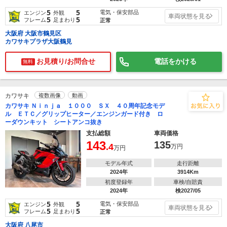
5
5
電気・保安部品
エンジン
外観
車両状態を見る
5
5
フレーム
足まわり
正常
大阪府 大阪市鶴見区
カワサキプラザ大阪鶴見
お見積り/お問合せ
電話をかける
無料
カワサキ
複数画像
動画
カワサキ Ｎｉｎｊａ １０００ ＳＸ ４０周年記念モデ
ル ＥＴＣ／グリップヒーター／エンジンガード付き ロ
ーダウンキット シートアンコ抜き
支払総額
車両価格
143
135
.4
万円
万円
モデル年式
走行距離
2024年
3914Km
初度登録年
車検/自賠責
2024年
検2027/05
5
5
電気・保安部品
エンジン
外観
車両状態を見る
5
5
フレーム
足まわり
正常
大阪府 八尾市