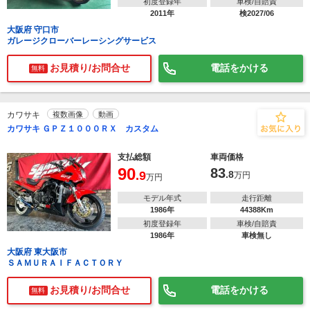
初度登録年
車検/自賠責
2011年
検2027/06
大阪府 守口市
ガレージクローバーレーシングサービス
お見積り/お問合せ
電話をかける
無料
カワサキ
複数画像
動画
カワサキ ＧＰＺ１０００ＲＸ カスタム
支払総額
車両価格
90
83
.9
.8
万円
万円
モデル年式
走行距離
1986年
44388Km
初度登録年
車検/自賠責
1986年
車検無し
大阪府 東大阪市
ＳＡＭＵＲＡＩＦＡＣＴＯＲＹ
お見積り/お問合せ
電話をかける
無料