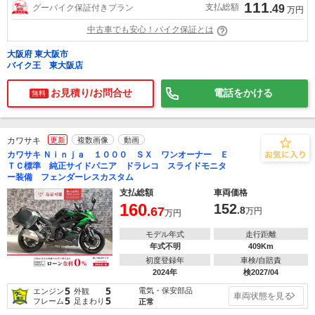
111
支払総額
グーバイク保証付きプラン
.49
万円
中古車でも安心！バイク保証とは
大阪府 東大阪市
バイク王 東大阪店
お見積り/お問合せ
電話をかける
無料
カワサキ
更新
複数画像
動画
カワサキ Ｎｉｎｊａ １０００ ＳＸ ワンオーナー Ｅ
ＴＣ標準 純正サイドパニア ドラレコ スライドモニタ
ー装備 フェンダーレスカスタム
支払総額
車両価格
160
152
.67
.8
万円
万円
モデル年式
走行距離
年式不明
409Km
初度登録年
車検/自賠責
2024年
検2027/04
5
5
電気・保安部品
エンジン
外観
車両状態を見る
5
5
フレーム
足まわり
正常