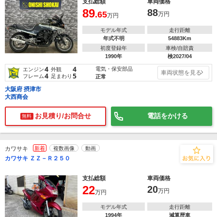
支払総額
車両価格
89
88
.65
万円
万円
モデル年式
走行距離
年式不明
54883Km
初度登録年
車検/自賠責
1990年
検2027/04
4
4
電気・保安部品
エンジン
外観
車両状態を見る
4
5
フレーム
足まわり
正常
大阪府 摂津市
大西商会
お見積り/お問合せ
電話をかける
無料
カワサキ
新着
複数画像
動画
カワサキ ＺＺ－Ｒ２５０
支払総額
車両価格
22
20
万円
万円
モデル年式
走行距離
1994年
減算歴車