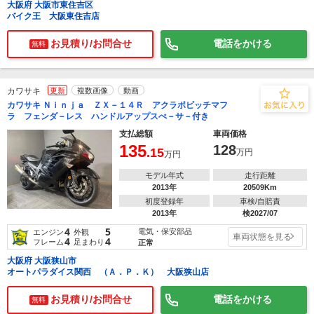
大阪府 大阪市東住吉区
バイク王 大阪東住吉店
お見積り/お問合せ
電話をかける
無料
カワサキ
更新
複数画像
動画
カワサキ Ｎｉｎｊａ ＺＸ－１４Ｒ アクラポビッチマフ
ラ フェンダ－レス ハンドルアップスぺ－サ－付き
支払総額
車両価格
135
128
.15
万円
万円
モデル年式
走行距離
2013年
20509Km
初度登録年
車検/自賠責
2013年
検2027/07
4
5
電気・保安部品
エンジン
外観
車両状態を見る
4
4
フレーム
足まわり
正常
大阪府 大阪狭山市
オートパラダイス関西 （Ａ．Ｐ．Ｋ） 大阪狭山店
お見積り/お問合せ
電話をかける
無料