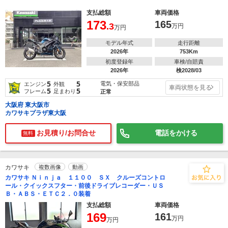
支払総額
車両価格
173
165
.3
万円
万円
モデル年式
走行距離
2026年
753Km
初度登録年
車検/自賠責
2026年
検2028/03
5
5
電気・保安部品
エンジン
外観
車両状態を見る
5
5
フレーム
足まわり
正常
大阪府 東大阪市
カワサキプラザ東大阪
お見積り/お問合せ
電話をかける
無料
カワサキ
複数画像
動画
カワサキ Ｎｉｎｊａ １１００ ＳＸ クルーズコントロ
ール・クイックスフター・前後ドライブレコーダー・ＵＳ
Ｂ・ＡＢＳ・ＥＴＣ２．０装着
支払総額
車両価格
169
161
万円
万円