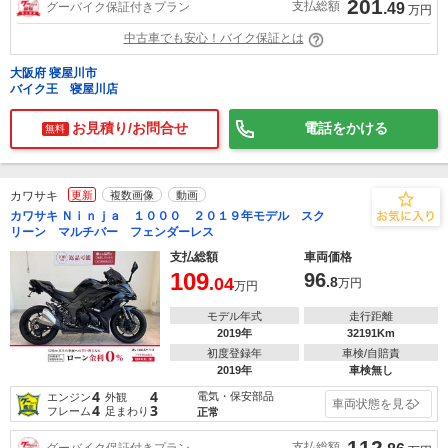
201
支払総額
グーバイク保証付きプラン
.49
万円
中古車でも安心！バイク保証とは
大阪府 寝屋川市
バイク王 寝屋川店
お見積り/お問合せ
電話をかける
無料
カワサキ
更新
複数画像
動画
カワサキ Ｎｉｎｊａ １０００ ２０１９年モデル スク
リーン マルチバー フェンダーレス
支払総額
車両価格
109
96
.04
.8
万円
万円
モデル年式
走行距離
2019年
32191Km
初度登録年
車検/自賠責
2019年
車検無し
4
4
電気・保安部品
エンジン
外観
車両状態を見る
4
3
フレーム
足まわり
正常
112
支払総額
グーバイク保証付きプラン