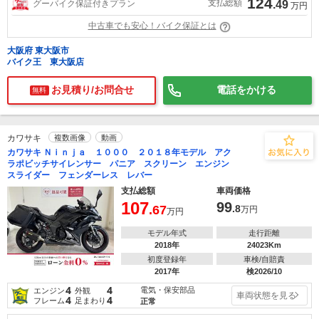
124
支払総額
グーバイク保証付きプラン
.49
万円
中古車でも安心！バイク保証とは
大阪府 東大阪市
バイク王 東大阪店
お見積り/お問合せ
電話をかける
無料
カワサキ
複数画像
動画
カワサキ Ｎｉｎｊａ １０００ ２０１８年モデル アク
ラポビッチサイレンサー パニア スクリーン エンジン
スライダー フェンダーレス レバー
支払総額
車両価格
107
99
.67
.8
万円
万円
モデル年式
走行距離
2018年
24023Km
初度登録年
車検/自賠責
2017年
検2026/10
4
4
電気・保安部品
エンジン
外観
車両状態を見る
4
4
フレーム
足まわり
正常