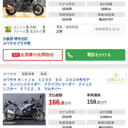
モデル年式
走行距離
2026年
186Km
初度登録年
車検/自賠責
2025年
検2027/07
5
5
電気・保安部品
エンジン
外観
車両状態を見る
5
5
フレーム
足まわり
正常
大阪府 堺市北区
カワサキプラザ堺
お見積り/お問合せ
電話をかける
無料
カワサキ
複数画像
動画
カワサキ Ｎｉｎｊａ １１００ ＳＸ ２０２６年モデ
ル エンジンスライダー ドライブレコーダー クイック
シフター ＥＴＣ２．０ マルチバー
支払総額
車両価格
166
158
.8
.5
万円
万円
モデル年式
走行距離
2026年
1349Km
初度登録年
車検/自賠責
2026年
検2028/01