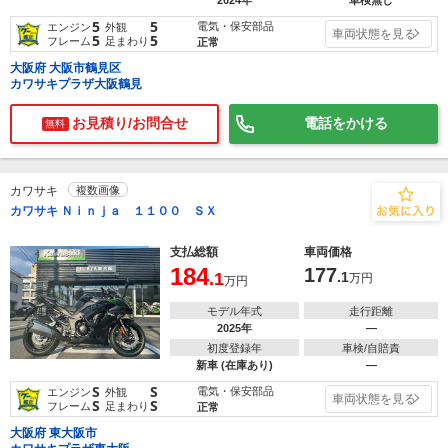
2024年
車検無し
5
5
電気・保安部品
エンジン
外観
車両状態を見る
5
5
フレーム
足まわり
正常
大阪府 大阪市鶴見区
カワサキプラザ大阪鶴見
お見積り/お問合せ
電話をかける
無料
カワサキ
複数画像
カワサキ Ｎｉｎｊａ １１００ ＳＸ
支払総額
車両価格
184
177
.1
.1
万円
万円
モデル年式
走行距離
2025年
―
初度登録年
車検/自賠責
新車 (在庫あり)
―
S
S
電気・保安部品
エンジン
外観
車両状態を見る
S
S
フレーム
足まわり
正常
大阪府 東大阪市