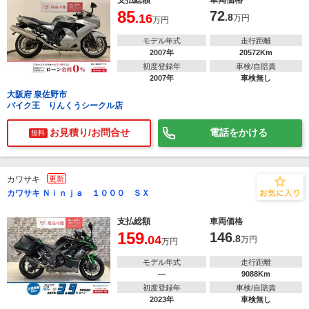
支払総額
車両価格
85
72
.16
.8
万円
万円
モデル年式
走行距離
2007年
20572Km
初度登録年
車検/自賠責
2007年
車検無し
大阪府 泉佐野市
バイク王 りんくうシークル店
お見積り/お問合せ
電話をかける
無料
カワサキ
更新
カワサキ Ｎｉｎｊａ １０００ ＳＸ
支払総額
車両価格
159
146
.04
.8
万円
万円
モデル年式
走行距離
―
9088Km
初度登録年
車検/自賠責
2023年
車検無し