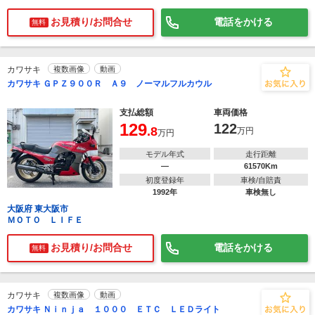
お見積り/お問合せ
電話をかける
無料
カワサキ
複数画像
動画
カワサキ ＧＰＺ９００Ｒ Ａ９ ノーマルフルカウル
支払総額
車両価格
129
122
.8
万円
万円
モデル年式
走行距離
―
61570Km
初度登録年
車検/自賠責
1992年
車検無し
大阪府 東大阪市
ＭＯＴＯ ＬＩＦＥ
お見積り/お問合せ
電話をかける
無料
カワサキ
複数画像
動画
カワサキ Ｎｉｎｊａ １０００ ＥＴＣ ＬＥＤライト