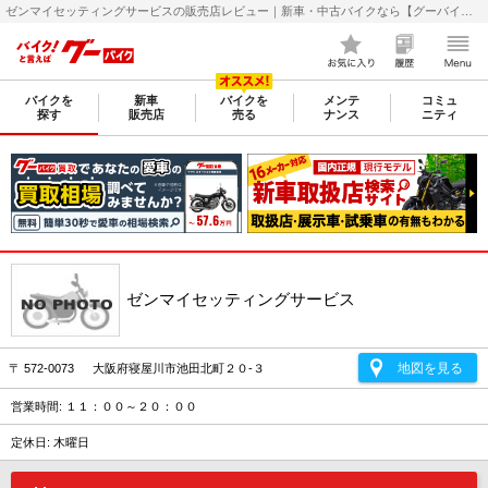
ゼンマイセッティングサービスの販売店レビュー｜新車・中古バイクなら【グーバイク(GooBike)】
バイクを
新車
バイクを
メンテ
コミュ
探す
販売店
売る
ナンス
ニティ
ゼンマイセッティングサービス
地図を見る
〒 572-0073 大阪府寝屋川市池田北町２０-３
営業時間: １１：００～２０：００
定休日: 木曜日