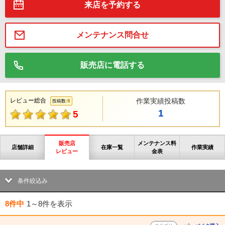
来店を予約する
メンテナンス問合せ
販売店に電話する
レビュー総合
作業実績投稿数
8
投稿数:
1
5
販売店
メンテナンス料
店舗詳細
在庫一覧
作業実績
レビュー
金表
条件絞込み
8件中
1～8件
を表示