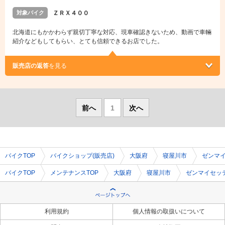
対象バイク
ＺＲＸ４００
北海道にもかかわらず親切丁寧な対応、現車確認きないため、動画で車輛
紹介などもしてもらい、とても信頼できるお店でした。
販売店の返答
を見る
前へ
1
次へ
バイクTOP
バイクショップ(販売店)
大阪府
寝屋川市
ゼンマ
バイクTOP
メンテナンスTOP
大阪府
寝屋川市
ゼンマイセッ
利用規約
個人情報の取扱いについて