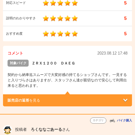
5
対応スピード
5
説明のわかりやすさ
5
おすすめ度
コメント
2023.08.12 17:48
対象バイク
ＺＲＸ１２００ ＤＡＥＧ
契約から納車迄スムーズで大変好感の持てるショップさんです。一見する
と入りづらさはありますが、スタッフさん達が親切なので安心して利用出
来ると思われます。
販売店の返答
を見る
カテゴリ
バイク購入
投稿者
ろくななごあーる
さん